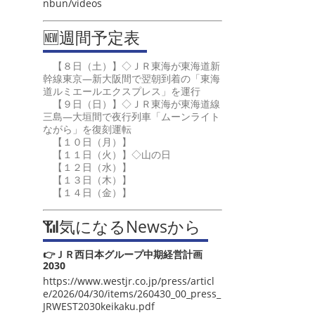
nbun/videos
🆕週間予定表
【８日（土）】◇ＪＲ東海が東海道新
幹線東京―新大阪間で翌朝到着の「東海
道ルミエールエクスプレス」を運行
【９日（日）】◇ＪＲ東海が東海道線
三島―大垣間で夜行列車「ムーンライト
ながら」を復刻運転
【１０日（月）】
【１１日（火）】◇山の日
【１２日（水）】
【１３日（木）】
【１４日（金）】
📶気になるNewsから
👉ＪＲ西日本グループ中期経営計画
2030
https://www.westjr.co.jp/press/articl
e/2026/04/30/items/260430_00_press_
JRWEST2030keikaku.pdf