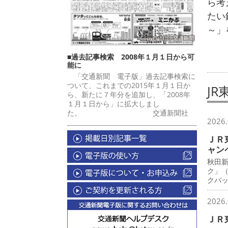
ら考
たい
～」
■過去記事検索 2008年１月１日から可
能に
「交通新聞 電子版」過去記事検索に
ついて、これまでの2015年１月１日か
JR
ら、新たに７年分を追加し、「2008年
１月１日から」に拡大しまし
た。 交通新聞社
2026.
ＪＲ
ャン
秋田
ク」
クバ
2026.
ＪＲ