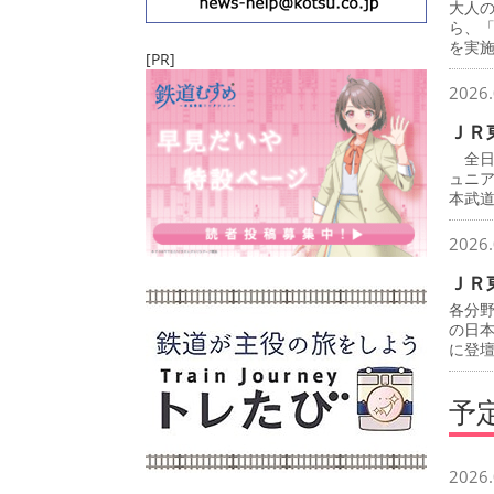
大人
ら、
を実
[PR]
2026.
ＪＲ
全日
ュニ
本武
2026.
ＪＲ
各分
の日
に登
予
2026.