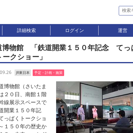
詳細検索
ログイン
運営
道博物館 「鉄道開業１５０年記念 てっ
トークショー」
09.26
JR東日本
予定・計画・施策
博物館（さいたま
は２０日、南館１階
幹線展示スペースで
道開業１５０年記
てっぱくトークショ
～１５０年の歴史か