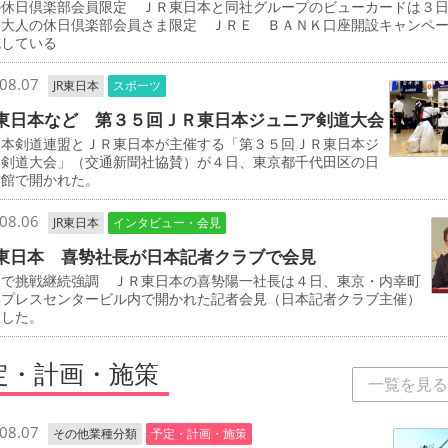
の休日倶楽部会員限定 ＪＲ東日本と同社グループのビューカードは３
「大人の休日倶楽部会員さま限定 ＪＲＥ ＢＡＮＫ口座開設キャンペ
施している
08.07
JR東日本
スポーツ
東日本など 第３５回ＪＲ東日本ジュニア剣道大会
本剣道連盟とＪＲ東日本が主催する「第３５回ＪＲ東日本ジ
ア剣道大会」（交通新聞社協賛）が４日、東京都千代田区の日
道館で開かれた。
08.06
JR東日本
インタビュー・会見
東日本 喜㔟社長が日本記者クラブで会見
野で挑戦継続強調 ＪＲ東日本の喜㔟陽一社長は４日、東京・内幸町
本プレスセンタービル内で開かれた記者会見（日本記者クラブ主催）
壇した。
定・計画・施策
一覧を見る
08.07
その他業種分類
予定・計画・施策