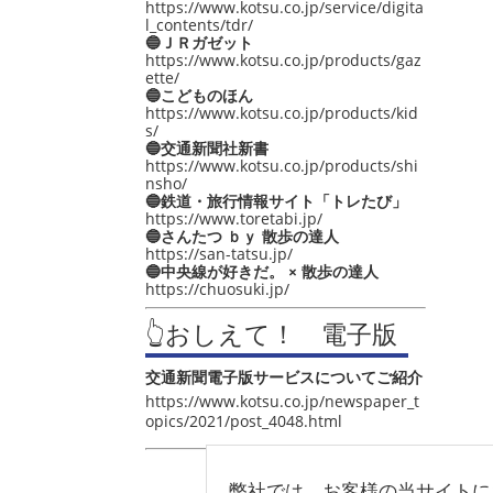
https://www.kotsu.co.jp/service/digita
l_contents/tdr/
🔵ＪＲガゼット
https://www.kotsu.co.jp/products/gaz
ette/
🔵こどものほん
https://www.kotsu.co.jp/products/kid
s/
🔵交通新聞社新書
https://www.kotsu.co.jp/products/shi
nsho/
🔵鉄道・旅行情報サイト「トレたび」
https://www.toretabi.jp/
🔵さんたつ ｂｙ 散歩の達人
https://san-tatsu.jp/
🔵中央線が好きだ。 × 散歩の達人
https://chuosuki.jp/
👆おしえて！ 電子版
交通新聞電子版サービスについてご紹介
https://www.kotsu.co.jp/newspaper_t
opics/2021/post_4048.html
弊社では、お客様の当サイトに