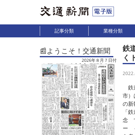
記事分類
業種分類
鉄
📰ようこそ！交通新聞
く
2026年８月７日付
2022.
鉄道
市）
の新
「鉄
念 
ー 