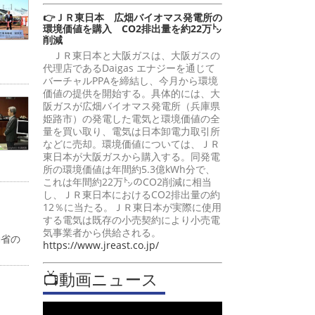
👉ＪＲ東日本 広畑バイオマス発電所の
環境価値を購入 CO2排出量を約22万㌧
削減
ＪＲ東日本と大阪ガスは、大阪ガスの
代理店であるDaigas エナジーを通じて
バーチャルPPAを締結し、今月から環境
価値の提供を開始する。具体的には、大
阪ガスが広畑バイオマス発電所（兵庫県
姫路市）の発電した電気と環境価値の全
量を買い取り、電気は日本卸電力取引所
などに売却。環境価値については、ＪＲ
東日本が大阪ガスから購入する。同発電
所の環境価値は年間約5.3億kWh分で、
これは年間約22万㌧のCO2削減に相当
し、ＪＲ東日本におけるCO2排出量の約
12％に当たる。ＪＲ東日本が実際に使用
する電気は既存の小売契約により小売電
気事業者から供給される。
働省の
https://www.jreast.co.jp/
📺動画ニュース