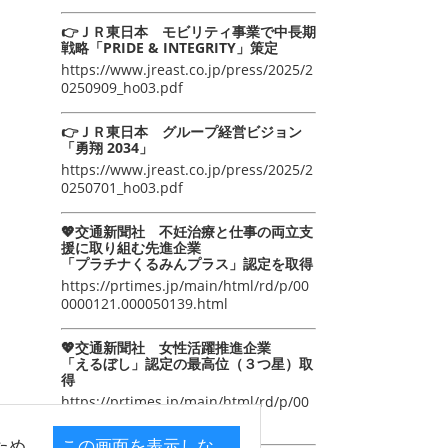
👉ＪＲ東日本 モビリティ事業で中長期
戦略「PRIDE & INTEGRITY」策定
https://www.jreast.co.jp/press/2025/2
0250909_ho03.pdf
👉ＪＲ東日本 グループ経営ビジョン
「勇翔 2034」
https://www.jreast.co.jp/press/2025/2
0250701_ho03.pdf
💖交通新聞社 不妊治療と仕事の両立支
援に取り組む先進企業
「プラチナくるみんプラス」認定を取得
https://prtimes.jp/main/html/rd/p/00
0000121.000050139.html
💖交通新聞社 女性活躍推進企業
「えるぼし」認定の最高位（３つ星）取
得
https://prtimes.jp/main/html/rd/p/00
0000105.000050139.html
ため
この画面を表示しな