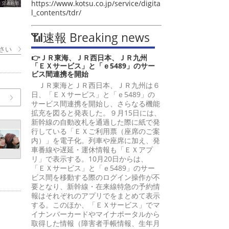
https://www.kotsu.co.jp/service/digita
l_contents/tdr/
📶速報 Breaking news
さい
👉ＪＲ東海、ＪＲ西日本、ＪＲ九州
「ＥＸサービス」と「ｅ5489」のサー
ビス間連携を開始
ＪＲ東海とＪＲ西日本、ＪＲ九州は６
日、「ＥＸサービス」と「ｅ5489」の
サービス間連携を開始し、さらなる機能
拡充を図ると発表した。９月15日には、
新幹線の自動改札を通過した際に紙で発
行している「ＥＸご利用票（座席のご案
内）」を電子化。列車や座席に加え、発
車番線や遅延・運休情報も「ＥＸアプ
リ」で表示する。10月20日からは、
「ＥＸサービス」と「ｅ5489」のサー
ビス間を移動する際のログイン操作が不
要となり、新幹線・在来線特急の予約情
報はそれぞれのアプリでをまとめて表示
する。このほか、「ＥＸサービス」でマ
イナンバーカードやマイナポータルから
取得した情報（障害者手帳情報、生年月