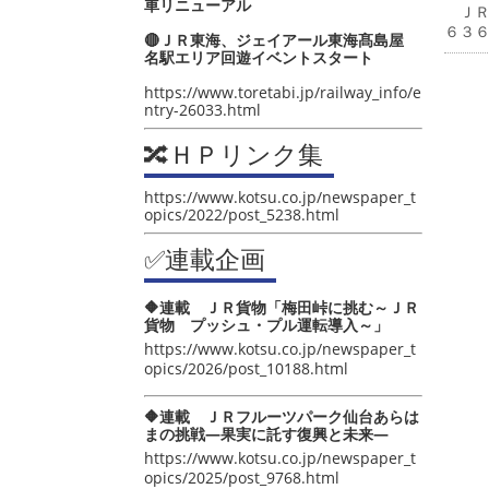
車リニューアル
ＪＲ
６３
🔴ＪＲ東海、ジェイアール東海髙島屋
名駅エリア回遊イベントスタート
https://www.toretabi.jp/railway_info/e
ntry-26033.html
🔀ＨＰリンク集
https://www.kotsu.co.jp/newspaper_t
opics/2022/post_5238.html
✅連載企画
🔶連載 ＪＲ貨物「梅田峠に挑む～ＪＲ
貨物 プッシュ・プル運転導入～」
https://www.kotsu.co.jp/newspaper_t
opics/2026/post_10188.html
🔶連載 ＪＲフルーツパーク仙台あらは
まの挑戦―果実に託す復興と未来―
https://www.kotsu.co.jp/newspaper_t
opics/2025/post_9768.html