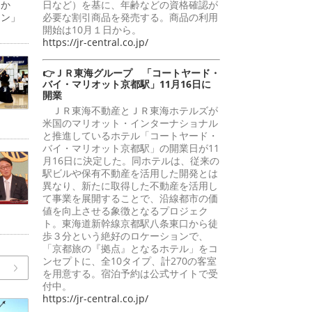
日か
日など）を基に、年齢などの資格確認が
ーン」
必要な割引商品を発売する。商品の利用
開始は10月１日から。
https://jr-central.co.jp/
👉ＪＲ東海グループ 「コートヤード・
バイ・マリオット京都駅」11月16日に
開業
ＪＲ東海不動産とＪＲ東海ホテルズが
米国のマリオット・インターナショナル
と推進しているホテル「コートヤード・
バイ・マリオット京都駅」の開業日が11
月16日に決定した。同ホテルは、従来の
駅ビルや保有不動産を活用した開発とは
異なり、新たに取得した不動産を活用し
て事業を展開することで、沿線都市の価
値を向上させる象徴となるプロジェク
ト。東海道新幹線京都駅八条東口から徒
歩３分という絶好のロケーションで、
「京都旅の『拠点』となるホテル」をコ
ンセプトに、全10タイプ、計270の客室
を用意する。宿泊予約は公式サイトで受
付中。
https://jr-central.co.jp/