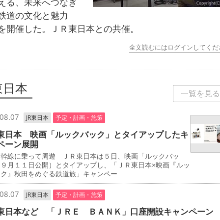
える、未来へつなぎ
鉄道の文化と魅力
を開催した。ＪＲ東日本との共催。
全文読むにはログインしてくだ
東日本
一覧を見る
08.07
JR東日本
予定・計画・施策
東日本 映画「ルックバック」とタイアップしたキ
ペーン展開
新幹線に乗って周遊 ＪＲ東日本は５日、映画「ルックバッ
（９月１１日公開）とタイアップし、「ＪＲ東日本×映画『ルッ
ック』秋田をめぐる鉄道旅」キャンペー
08.07
JR東日本
予定・計画・施策
東日本など 「ＪＲＥ ＢＡＮＫ」口座開設キャンペーン