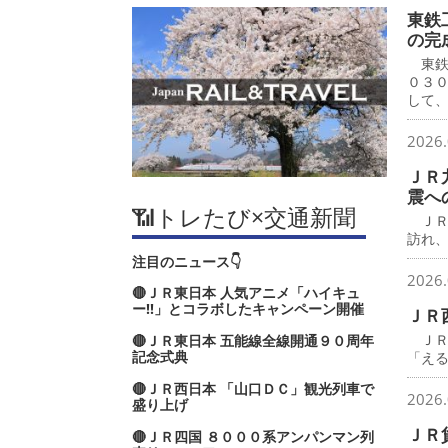
東鉄
の完
東鉄
０３
して
2026.
ＪＲ
震へ
📶トレたび×交通新聞
ＪＲ
訪れ
注目のニュース👇
2026.
🔴ＪＲ東日本 人気アニメ「ハイキュ
ー‼」とコラボしたキャンペーン開催
ＪＲ
ＪＲ
🔴ＪＲ東日本 五能線全線開通９０周年
記念式典
「え
🔴ＪＲ西日本 「山口ＤＣ」観光列車で
2026.
盛り上げ
ＪＲ
🔴ＪＲ四国 ８０００系アンパンマン列