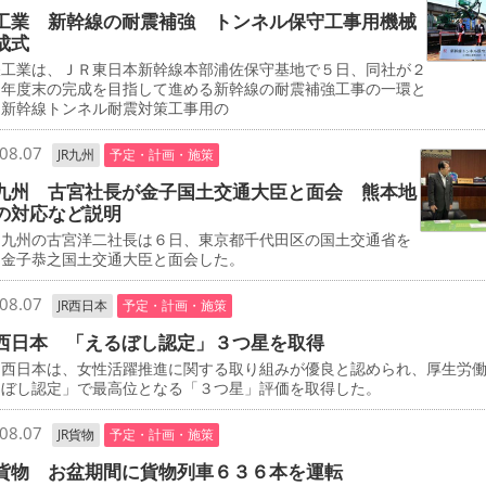
工業 新幹線の耐震補強 トンネル保守工事用機械
成式
工業は、ＪＲ東日本新幹線本部浦佐保守基地で５日、同社が２
０年度末の完成を目指して進める新幹線の耐震補強工事の一環と
、新幹線トンネル耐震対策工事用の
08.07
JR九州
予定・計画・施策
九州 古宮社長が金子国土交通大臣と面会 熊本地
の対応など説明
九州の古宮洋二社長は６日、東京都千代田区の国土交通省を
、金子恭之国土交通大臣と面会した。
08.07
JR西日本
予定・計画・施策
西日本 「えるぼし認定」３つ星を取得
西日本は、女性活躍推進に関する取り組みが優良と認められ、厚生労
るぼし認定」で最高位となる「３つ星」評価を取得した。
08.07
JR貨物
予定・計画・施策
貨物 お盆期間に貨物列車６３６本を運転