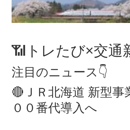
📶トレたび×交通
注目のニュース👇
🔴ＪＲ北海道 新型
００番代導入へ