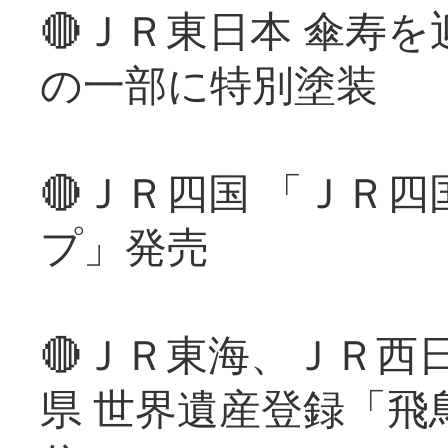
🔴ＪＲ東日本 傘寿
の一部に特別塗装
🔴ＪＲ四国 「ＪＲ
プ」発売
🔴ＪＲ東海、ＪＲ西
県 世界遺産登録「飛