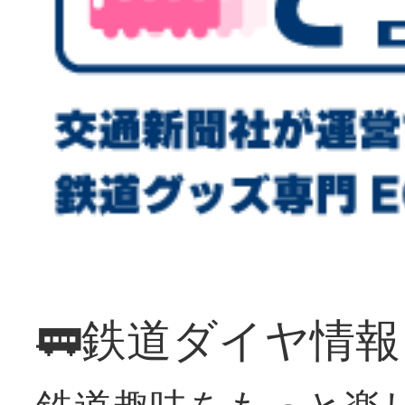
🚃鉄道ダイヤ情