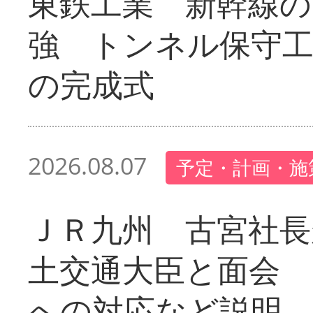
東鉄工業 新幹線の
強 トンネル保守工
の完成式
2026.08.07
予定・計画・施
ＪＲ九州 古宮社長
土交通大臣と面会 
への対応など説明