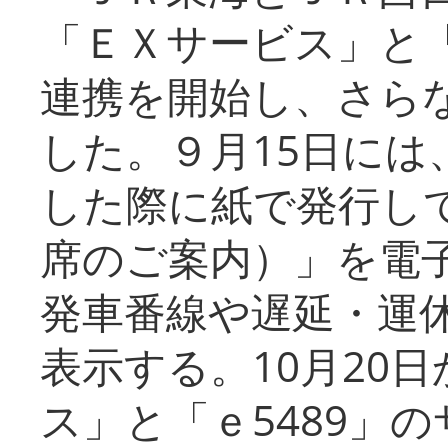
「ＥＸサービス」と「
連携を開始し、さら
した。９月15日には
した際に紙で発行し
席のご案内）」を電
発車番線や遅延・運
表示する。10月20
ス」と「ｅ5489」