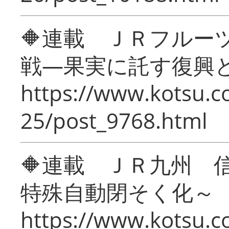
🔶連載 ＪＲフルー
戦―果実に託す復興
https://www.kotsu.c
25/post_9768.html
🔶連載 ＪＲ九州 
特殊自動閉そく化～
https://www.kotsu.c