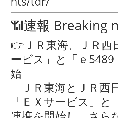
nts/tdr/
📶速報 Breaking 
👉ＪＲ東海、ＪＲ西
ービス」と「ｅ548
始
ＪＲ東海とＪＲ西日
「ＥＸサービス」と「
連携を開始し、さら