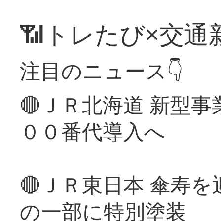
📶トレたび×交通
注目のニュース👇
🔴ＪＲ北海道 新型
００番代導入へ
🔴ＪＲ東日本 傘寿
の一部に特別塗装