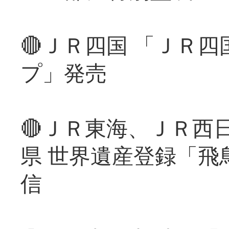
🔴ＪＲ四国 「ＪＲ
プ」発売
🔴ＪＲ東海、ＪＲ西
県 世界遺産登録「飛
信