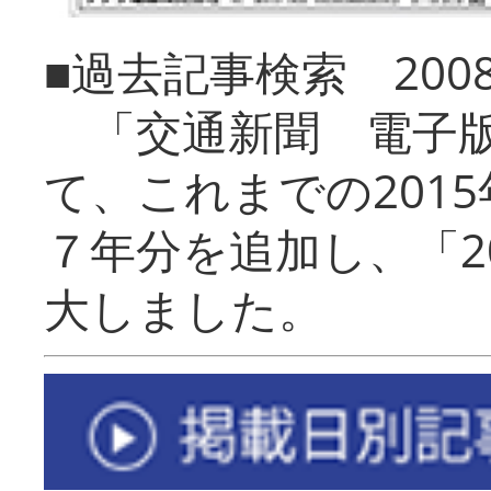
■過去記事検索 20
「交通新聞 電子版
て、これまでの201
７年分を追加し、「2
大しました