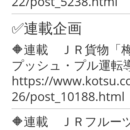
22/post_5238.html
✅連載企画
🔶連載 ＪＲ貨物
プッシュ・プル運転
https://www.kotsu.c
26/post_10188.html
🔶連載 ＪＲフルー