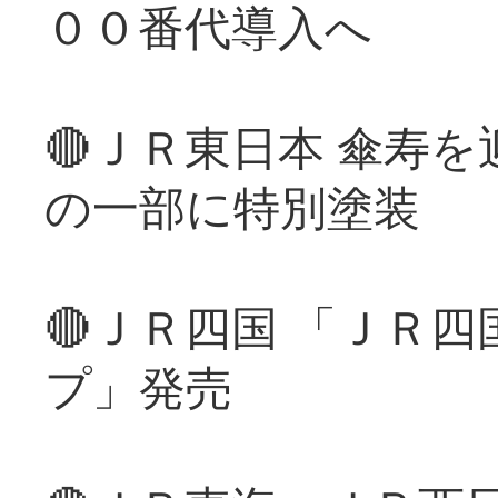
００番代導入へ
🔴ＪＲ東日本 傘寿
の一部に特別塗装
🔴ＪＲ四国 「ＪＲ
プ」発売