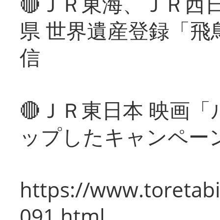
🔴ＪＲ東海、ＪＲ西
県 世界遺産登録「飛
信
🔴ＪＲ東日本 映画
ップしたキャンペー
https://www.toretabi
091.html