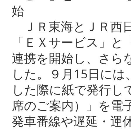
始
ＪＲ東海とＪＲ西日
「ＥＸサービス」と「
連携を開始し、さら
した。９月15日には
した際に紙で発行し
席のご案内）」を電
発車番線や遅延・運