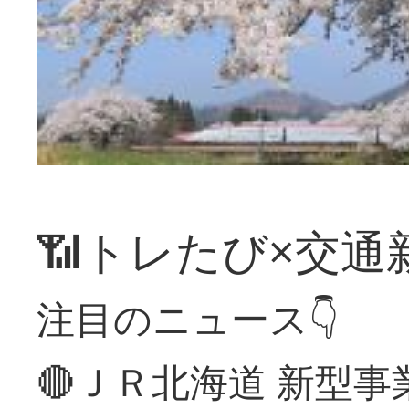
📶トレたび×交通
注目のニュース👇
🔴ＪＲ北海道 新型