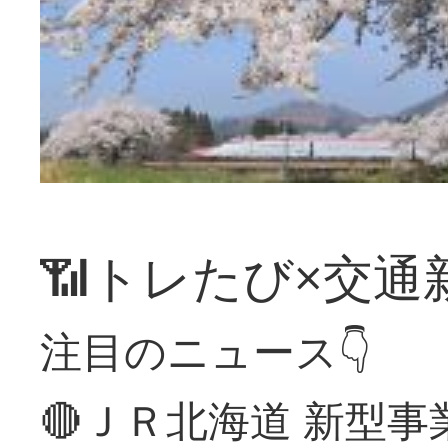
📶トレたび×交通
注目のニュース👇
🔴ＪＲ北海道 新型