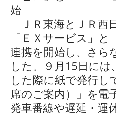
始
ＪＲ東海とＪＲ西日
「ＥＸサービス」と「
連携を開始し、さら
した。９月15日には
した際に紙で発行し
席のご案内）」を電
発車番線や遅延・運