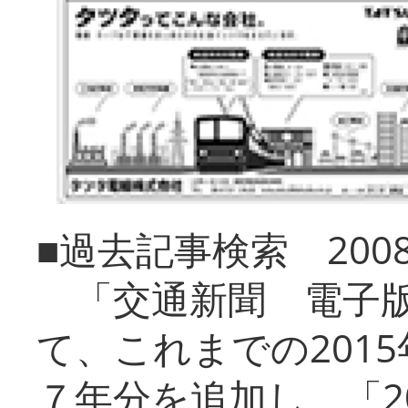
■過去記事検索 20
「交通新聞 電子版
て、これまでの201
７年分を追加し、「2