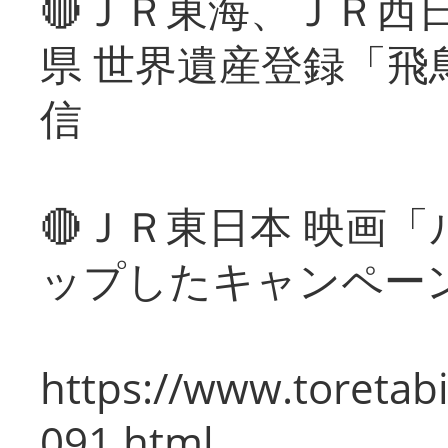
🔴ＪＲ東海、ＪＲ西
県 世界遺産登録「飛
信
🔴ＪＲ東日本 映画
ップしたキャンペー
https://www.toretabi
091.html