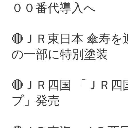
００番代導入へ
🔴ＪＲ東日本 傘寿
の一部に特別塗装
🔴ＪＲ四国 「ＪＲ
プ」発売