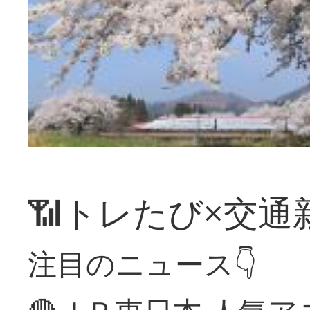
📶トレたび×交通
注目のニュース👇