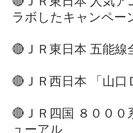
🔴ＪＲ東日本 人気
ラボしたキャンペー
🔴ＪＲ東日本 五能
🔴ＪＲ西日本 「山
🔴ＪＲ四国 ８００
ューアル