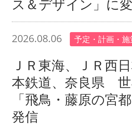
ス＆デザイン」に
2026.08.06
予定・計画・施
ＪＲ東海、ＪＲ西日
本鉄道、奈良県 世
「飛鳥・藤原の宮都
発信