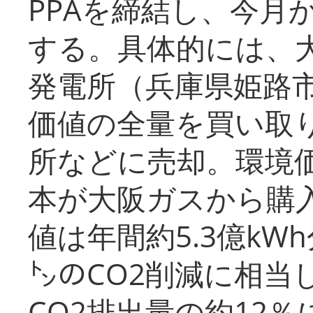
PPAを締結し、今月
する。具体的には、
発電所（兵庫県姫路
価値の全量を買い取
所などに売却。環境
本が大阪ガスから購
値は年間約5.3億kW
㌧のCO2削減に相当
CO2排出量の約12