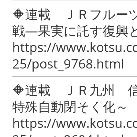
🔶連載 ＪＲフルー
戦―果実に託す復興
https://www.kotsu.c
25/post_9768.html
🔶連載 ＪＲ九州 
特殊自動閉そく化～
https://www.kotsu.c