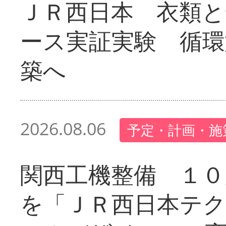
ＪＲ西日本 衣類と
ース実証実験 循環
築へ
2026.08.06
予定・計画・施
関西工機整備 １０
を「ＪＲ西日本テ