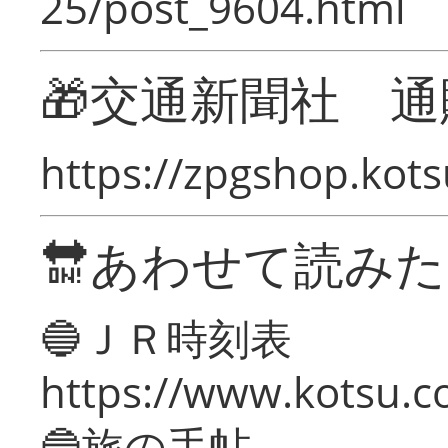
25/post_9604.html
🎁交通新聞社 通
https://zpgshop.kots
🔛あわせて読み
🔵ＪＲ時刻表
https://www.kotsu.co
🔵旅の手帖