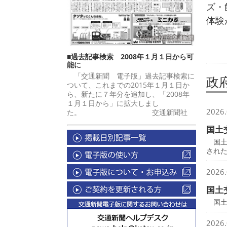
ズ・
体験
■過去記事検索 2008年１月１日から可
能に
「交通新聞 電子版」過去記事検索に
政
ついて、これまでの2015年１月１日か
ら、新たに７年分を追加し、「2008年
１月１日から」に拡大しまし
2026.
た。 交通新聞社
国土
国土
され
2026.
国土
国土
2026.