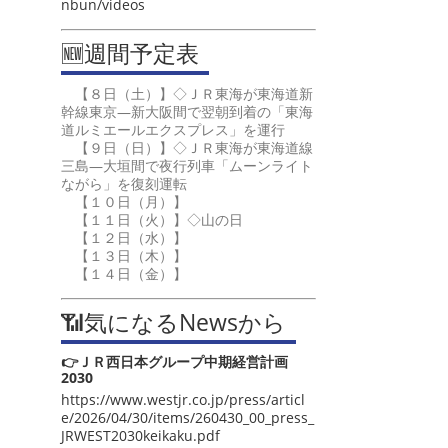
nbun/videos
🆕週間予定表
【８日（土）】◇ＪＲ東海が東海道新
幹線東京―新大阪間で翌朝到着の「東海
道ルミエールエクスプレス」を運行
【９日（日）】◇ＪＲ東海が東海道線
三島―大垣間で夜行列車「ムーンライト
ながら」を復刻運転
【１０日（月）】
【１１日（火）】◇山の日
【１２日（水）】
【１３日（木）】
【１４日（金）】
📶気になるNewsから
👉ＪＲ西日本グループ中期経営計画
2030
https://www.westjr.co.jp/press/articl
e/2026/04/30/items/260430_00_press_
JRWEST2030keikaku.pdf