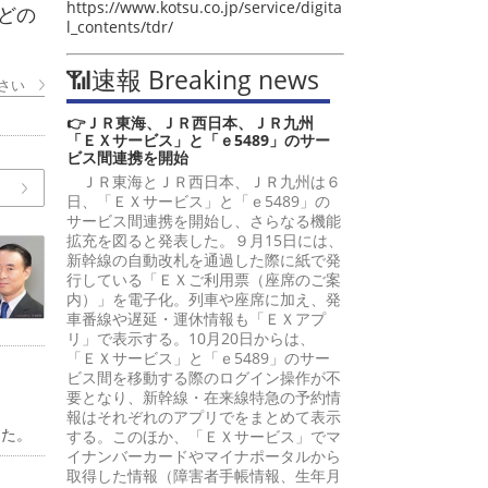
https://www.kotsu.co.jp/service/digita
どの
l_contents/tdr/
📶速報 Breaking news
さい
👉ＪＲ東海、ＪＲ西日本、ＪＲ九州
「ＥＸサービス」と「ｅ5489」のサー
ビス間連携を開始
ＪＲ東海とＪＲ西日本、ＪＲ九州は６
日、「ＥＸサービス」と「ｅ5489」の
サービス間連携を開始し、さらなる機能
拡充を図ると発表した。９月15日には、
新幹線の自動改札を通過した際に紙で発
行している「ＥＸご利用票（座席のご案
内）」を電子化。列車や座席に加え、発
車番線や遅延・運休情報も「ＥＸアプ
リ」で表示する。10月20日からは、
「ＥＸサービス」と「ｅ5489」のサー
ビス間を移動する際のログイン操作が不
要となり、新幹線・在来線特急の予約情
報はそれぞれのアプリでをまとめて表示
した。
する。このほか、「ＥＸサービス」でマ
イナンバーカードやマイナポータルから
取得した情報（障害者手帳情報、生年月