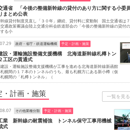
交通省 「今後の整備新幹線の貸付のあり方に関する小委
りまとめ公表
新幹線貸付制度見直し「３０年」継続、貸付料に変動制 国土交通省は
、交通政策審議会陸上交通分科会鉄道部会の「今後の整備新幹線の貸付
関する小
07.29
政府・省庁・鉄道運輸機構
予定・計画・施策
建設・運輸施設整備支援機構 北海道新幹線札樽トン
２工区の貫通式
建設・運輸施設整備支援機構が工事を進める北海道新幹線新函館
―札幌間の１７本のトンネルのうち、最も札幌方にある新小樽（仮
―札幌間の「札樽トンネル」（
定・計画・施策
一覧を見る
08.07
その他業種分類
予定・計画・施策
工業 新幹線の耐震補強 トンネル保守工事用機械
成式