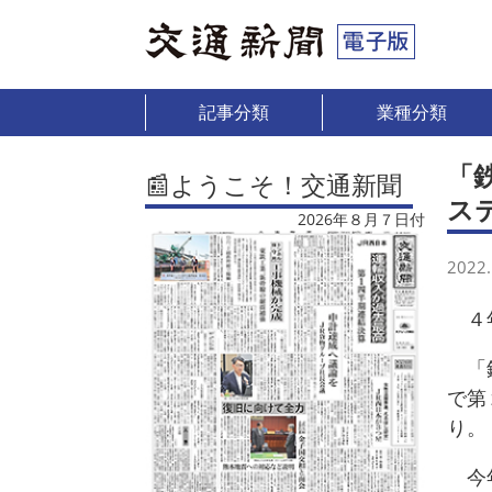
記事分類
業種分類
「
📰ようこそ！交通新聞
ス
2026年８月７日付
2022.
４年
「鉄
で第
り。
今年