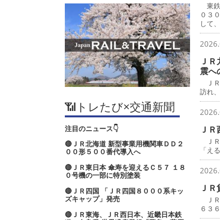
東鉄
０３
して
2026.
ＪＲ
震へ
ＪＲ
訪れ
📶トレたび×交通新聞
2026.
注目のニュース👇
ＪＲ
ＪＲ
🔴ＪＲ北海道 新型事業用機関車ＤＤ２
「え
００形５００番代導入へ
🔴ＪＲ東日本 傘寿を迎えるＣ５７ １８
2026.
０号機の一部に特別塗装
ＪＲ
🔴ＪＲ四国 「ＪＲ四国８０００系キッ
ズキャップ」発売
ＪＲ
６３
🔴ＪＲ東海、ＪＲ西日本、近畿日本鉄