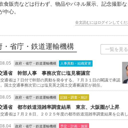
飲食販売などは行わず、物品やパネル展示、記念撮影な
が中心。
全文読むにはログインしてくだ
府・省庁・鉄道運輸機構
一覧を見る
08.05
政府・省庁・鉄道運輸機構
人事異動・組織変更
交通省 幹部人事 事務次官に塩見審議官
交通省は７日付で幹部の異動を発令する。７月３１日の閣議で承認
た。国土交通事務次官には塩見英之国土交通審議官が就任。
08.05
政府・省庁・鉄道運輸機構
記録・調査・統計
交通省 都市鉄道混雑率調査結果 東京、大阪圏が上昇
交通省は７月２８日、２０２５年度の都市鉄道混雑率調査結果を公表
08.04
政府・省庁・鉄道運輸機構
予定・計画・施策