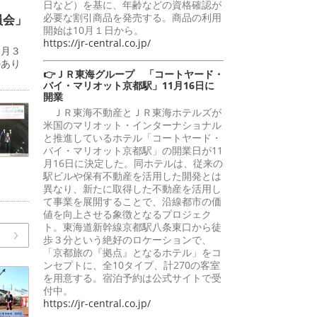
日など）を基に、年齢などの資格確認が
必要な割引商品を発売する。商品の利用
員会」
開始は10月１日から。
https://jr-central.co.jp/
７月３
のあり
👉ＪＲ東海グループ 「コートヤード・
バイ・マリオット京都駅」11月16日に
開業
ＪＲ東海不動産とＪＲ東海ホテルズが
米国のマリオット・インターナショナル
と推進しているホテル「コートヤード・
バイ・マリオット京都駅」の開業日が11
月16日に決定した。同ホテルは、従来の
駅ビルや保有不動産を活用した開発とは
異なり、新たに取得した不動産を活用し
て事業を展開することで、沿線都市の価
値を向上させる象徴となるプロジェク
ト。東海道新幹線京都駅八条東口から徒
歩３分という絶好のロケーションで、
「京都旅の『拠点』となるホテル」をコ
ンセプトに、全10タイプ、計270の客室
を用意する。宿泊予約は公式サイトで受
付中。
https://jr-central.co.jp/