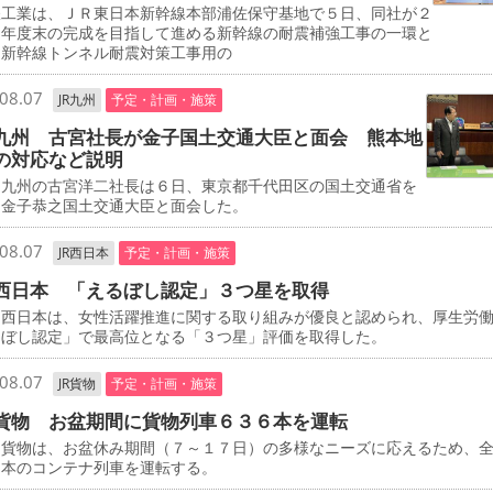
工業は、ＪＲ東日本新幹線本部浦佐保守基地で５日、同社が２
０年度末の完成を目指して進める新幹線の耐震補強工事の一環と
、新幹線トンネル耐震対策工事用の
08.07
JR九州
予定・計画・施策
九州 古宮社長が金子国土交通大臣と面会 熊本地
の対応など説明
九州の古宮洋二社長は６日、東京都千代田区の国土交通省を
、金子恭之国土交通大臣と面会した。
08.07
JR西日本
予定・計画・施策
西日本 「えるぼし認定」３つ星を取得
西日本は、女性活躍推進に関する取り組みが優良と認められ、厚生労
るぼし認定」で最高位となる「３つ星」評価を取得した。
08.07
JR貨物
予定・計画・施策
貨物 お盆期間に貨物列車６３６本を運転
貨物は、お盆休み期間（７～１７日）の多様なニーズに応えるため、
６本のコンテナ列車を運転する。