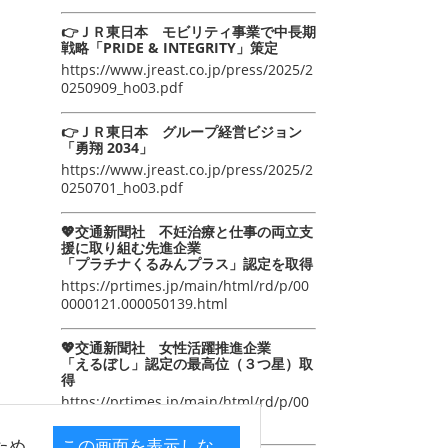
👉ＪＲ東日本 モビリティ事業で中長期
戦略「PRIDE & INTEGRITY」策定
https://www.jreast.co.jp/press/2025/2
0250909_ho03.pdf
👉ＪＲ東日本 グループ経営ビジョン
「勇翔 2034」
https://www.jreast.co.jp/press/2025/2
0250701_ho03.pdf
💖交通新聞社 不妊治療と仕事の両立支
援に取り組む先進企業
「プラチナくるみんプラス」認定を取得
https://prtimes.jp/main/html/rd/p/00
0000121.000050139.html
💖交通新聞社 女性活躍推進企業
「えるぼし」認定の最高位（３つ星）取
得
https://prtimes.jp/main/html/rd/p/00
0000105.000050139.html
ため
この画面を表示しな