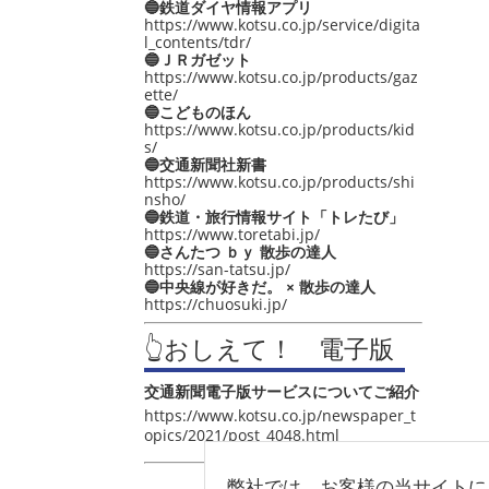
🔵鉄道ダイヤ情報アプリ
https://www.kotsu.co.jp/service/digita
l_contents/tdr/
🔵ＪＲガゼット
https://www.kotsu.co.jp/products/gaz
ette/
🔵こどものほん
https://www.kotsu.co.jp/products/kid
s/
🔵交通新聞社新書
https://www.kotsu.co.jp/products/shi
nsho/
🔵鉄道・旅行情報サイト「トレたび」
https://www.toretabi.jp/
🔵さんたつ ｂｙ 散歩の達人
https://san-tatsu.jp/
🔵中央線が好きだ。 × 散歩の達人
https://chuosuki.jp/
👆おしえて！ 電子版
交通新聞電子版サービスについてご紹介
https://www.kotsu.co.jp/newspaper_t
opics/2021/post_4048.html
弊社では、お客様の当サイトに