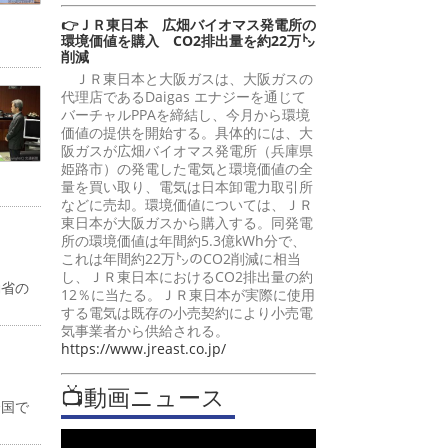
👉ＪＲ東日本 広畑バイオマス発電所の
環境価値を購入 CO2排出量を約22万㌧
削減
ＪＲ東日本と大阪ガスは、大阪ガスの
代理店であるDaigas エナジーを通じて
バーチャルPPAを締結し、今月から環境
価値の提供を開始する。具体的には、大
阪ガスが広畑バイオマス発電所（兵庫県
姫路市）の発電した電気と環境価値の全
量を買い取り、電気は日本卸電力取引所
などに売却。環境価値については、ＪＲ
東日本が大阪ガスから購入する。同発電
所の環境価値は年間約5.3億kWh分で、
これは年間約22万㌧のCO2削減に相当
し、ＪＲ東日本におけるCO2排出量の約
働省の
12％に当たる。ＪＲ東日本が実際に使用
する電気は既存の小売契約により小売電
気事業者から供給される。
https://www.jreast.co.jp/
📺動画ニュース
全国で