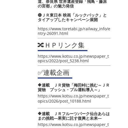
道、奈良県 世界遺産登録「飛鳥・藤原
の宮都」の魅力発信
🔴ＪＲ東日本 映画「ルックバック」と
タイアップしたキャンペーン展開
https://www.toretabi.jp/railway_info/e
ntry-26091.html
🔀ＨＰリンク集
https://www.kotsu.co.jp/newspaper_t
opics/2022/post_5238.html
✅連載企画
🔶連載 ＪＲ貨物「梅田峠に挑む～ＪＲ
貨物 プッシュ・プル運転導入～」
https://www.kotsu.co.jp/newspaper_t
opics/2026/post_10188.html
🔶連載 ＪＲフルーツパーク仙台あらは
まの挑戦―果実に託す復興と未来―
https://www.kotsu.co.jp/newspaper_t