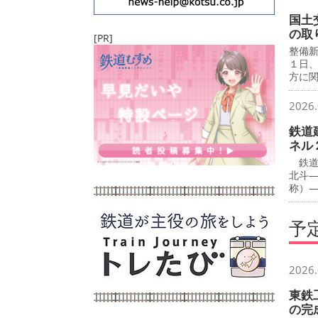
国土
の取
[PR]
整備
１日
方に
2026.
鉄道
ネル
鉄道
北斗
称）
予
2026.
東鉄
の完