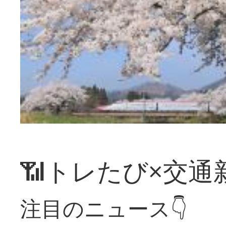
📶トレたび×交通
注目のニュース👇