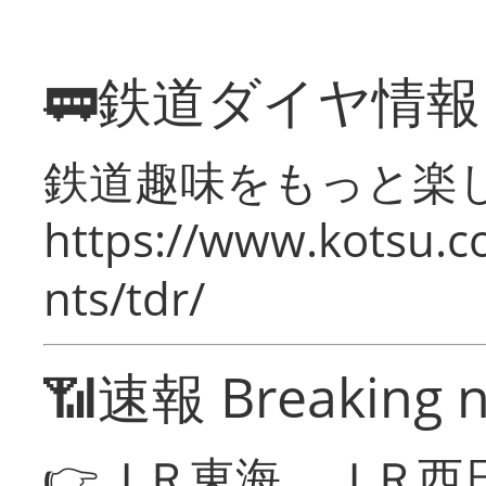
🚃鉄道ダイヤ情
鉄道趣味をもっと楽
https://www.kotsu.co
nts/tdr/
📶速報 Breaking 
👉ＪＲ東海、ＪＲ西