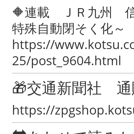
🔶連載 ＪＲ九州 
特殊自動閉そく化～
https://www.kotsu.c
25/post_9604.html
🎁交通新聞社 通
https://zpgshop.kots