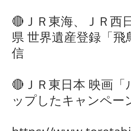
🔴ＪＲ東海、ＪＲ西
県 世界遺産登録「飛
信
🔴ＪＲ東日本 映画
ップしたキャンペー