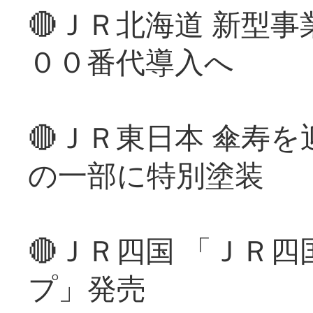
🔴ＪＲ北海道 新型
００番代導入へ
🔴ＪＲ東日本 傘寿
の一部に特別塗装
🔴ＪＲ四国 「ＪＲ
プ」発売