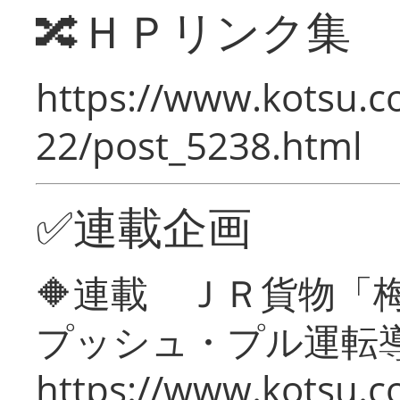
🔀ＨＰリンク集
https://www.kotsu.c
22/post_5238.html
✅連載企画
🔶連載 ＪＲ貨物
プッシュ・プル運転
https://www.kotsu.c