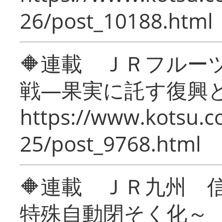
26/post_10188.html
🔶連載 ＪＲフルー
戦―果実に託す復興
https://www.kotsu.c
25/post_9768.html
🔶連載 ＪＲ九州 
特殊自動閉そく化～