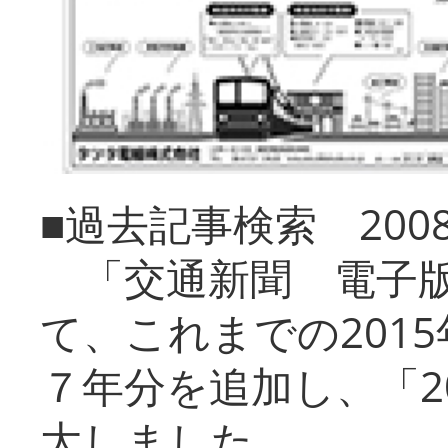
■過去記事検索 20
「交通新聞 電子版
て、これまでの201
７年分を追加し、「2
大しました