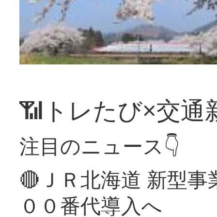
📶トレたび×交通
注目のニュース👇
🔴ＪＲ北海道 新型
００番代導入へ