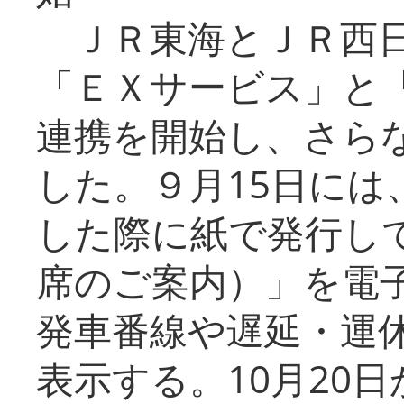
ＪＲ東海とＪＲ西日
「ＥＸサービス」と「
連携を開始し、さら
した。９月15日には
した際に紙で発行し
席のご案内）」を電
発車番線や遅延・運
表示する。10月20