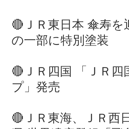
🔴ＪＲ東日本 傘寿
の一部に特別塗装
🔴ＪＲ四国 「ＪＲ
プ」発売
🔴ＪＲ東海、ＪＲ西