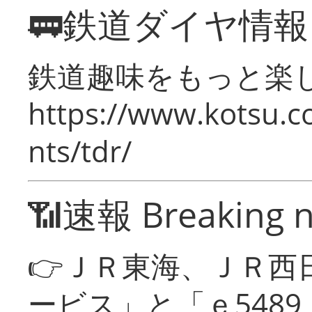
🚃鉄道ダイヤ情
鉄道趣味をもっと楽
https://www.kotsu.co
nts/tdr/
📶速報 Breaking 
👉ＪＲ東海、ＪＲ西
ービス」と「ｅ548