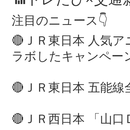
注目のニュース👇
🔴ＪＲ東日本 人気
ラボしたキャンペー
🔴ＪＲ東日本 五能
🔴ＪＲ西日本 「山