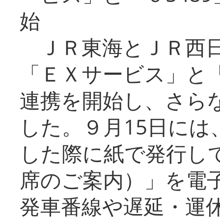
始
ＪＲ東海とＪＲ西日
「ＥＸサービス」と「
連携を開始し、さら
した。９月15日には
した際に紙で発行し
席のご案内）」を電
発車番線や遅延・運