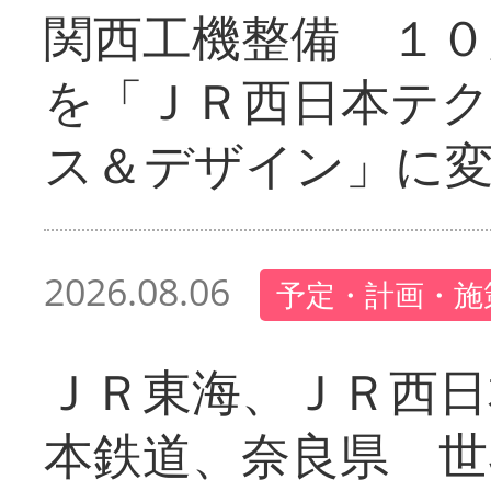
関西工機整備 １０
を「ＪＲ西日本テ
ス＆デザイン」に
2026.08.06
予定・計画・施
ＪＲ東海、ＪＲ西日
本鉄道、奈良県 世