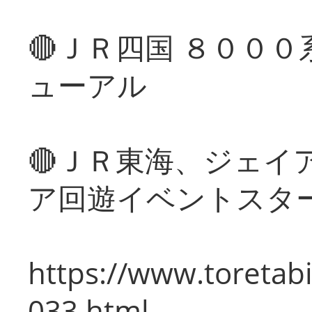
🔴ＪＲ四国 ８００
ューアル
🔴ＪＲ東海、ジェイ
ア回遊イベントスタ
https://www.toretabi
033.html