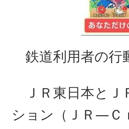
鉄道利用者の行
ＪＲ東日本とＪ
ション（ＪＲ―Ｃ