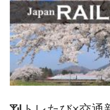
📶トレたび×交通