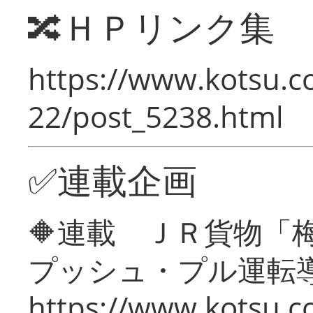
🔀ＨＰリンク集
https://www.kotsu.c
22/post_5238.html
✅連載企画
🔶連載 ＪＲ貨物
プッシュ・プル運転
https://www.kotsu.c