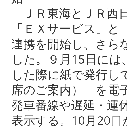
ＪＲ東海とＪＲ西日
「ＥＸサービス」と「
連携を開始し、さら
した。９月15日には
した際に紙で発行し
席のご案内）」を電
発車番線や遅延・運
表示する。10月20