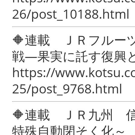
26/post_10188.html
🔶連載 ＪＲフルー
戦―果実に託す復興
https://www.kotsu.c
25/post_9768.html
🔶連載 ＪＲ九州 
特殊自動閉そく化～