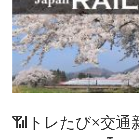
📶トレたび×交通