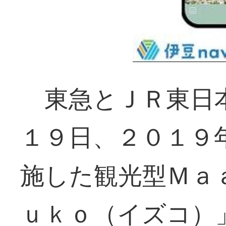
東急とＪＲ東日本
１９日、２０１９
施した観光型Ｍａ
ｕｋｏ（イズコ）