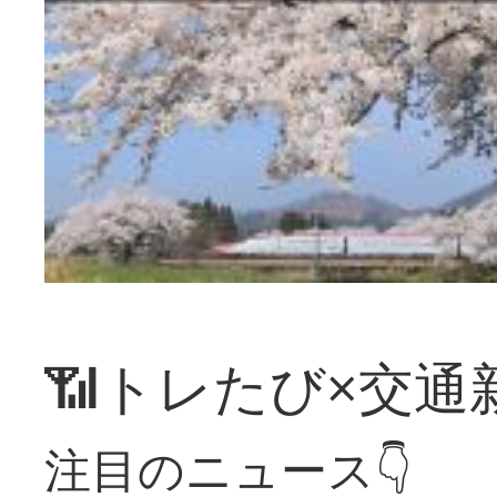
📶トレたび×交通
注目のニュース👇