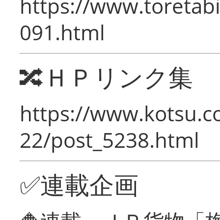
https://www.toretabi
091.html
🔀ＨＰリンク集
https://www.kotsu.c
22/post_5238.html
✅連載企画