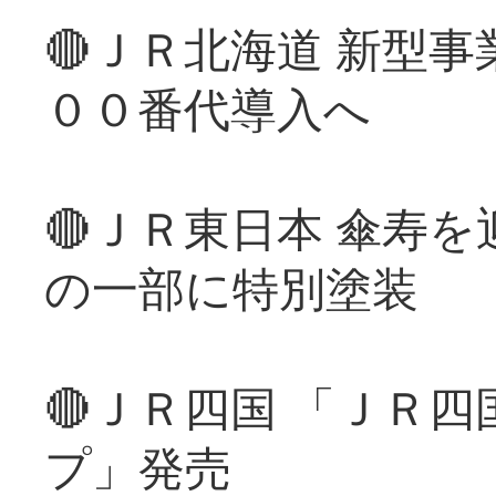
🔴ＪＲ北海道 新型
００番代導入へ
🔴ＪＲ東日本 傘寿
の一部に特別塗装
🔴ＪＲ四国 「ＪＲ
プ」発売