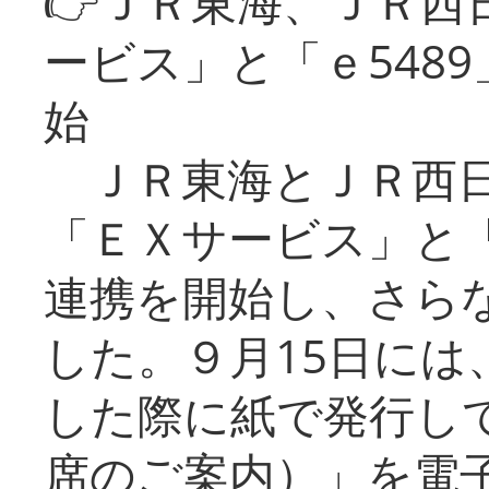
👉ＪＲ東海、ＪＲ西
ービス」と「ｅ548
始
ＪＲ東海とＪＲ西日
「ＥＸサービス」と「
連携を開始し、さら
した。９月15日には
した際に紙で発行し
席のご案内）」を電