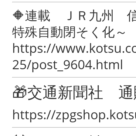
🔶連載 ＪＲ九州 
特殊自動閉そく化～
https://www.kotsu.c
25/post_9604.html
🎁交通新聞社 通
https://zpgshop.kots