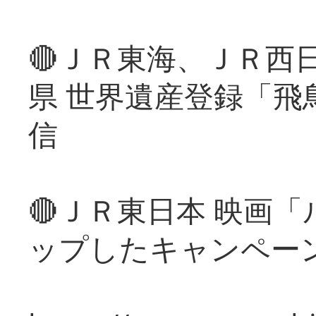
🔴ＪＲ東海、ＪＲ西
県 世界遺産登録「飛
信
🔴ＪＲ東日本 映画
ップしたキャンペー