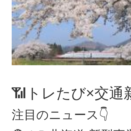
📶トレたび×交通
注目のニュース👇