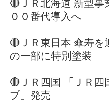
🔴ＪＲ北海道 新型
００番代導入へ
🔴ＪＲ東日本 傘寿
の一部に特別塗装
🔴ＪＲ四国 「ＪＲ
プ」発売