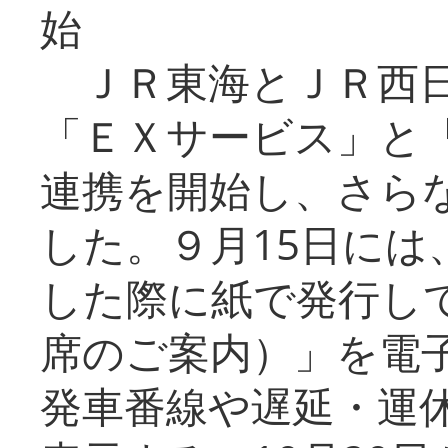
始
ＪＲ東海とＪＲ西日
「ＥＸサービス」と「
連携を開始し、さら
した。９月15日には
した際に紙で発行し
席のご案内）」を電
発車番線や遅延・運