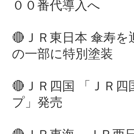
００番代導入へ
🔴ＪＲ東日本 傘寿
の一部に特別塗装
🔴ＪＲ四国 「ＪＲ
プ」発売
🔴ＪＲ東海、ＪＲ西