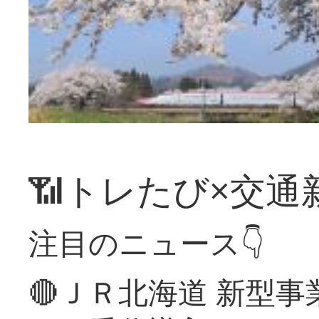
📶トレたび×交通
注目のニュース👇
🔴ＪＲ北海道 新型