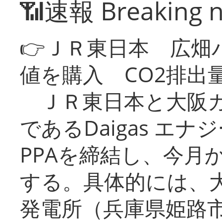
📶速報 Breaking 
👉ＪＲ東日本 広畑
値を購入 CO2排出
ＪＲ東日本と大阪ガ
であるDaigas エ
PPAを締結し、今月
する。具体的には、
発電所（兵庫県姫路