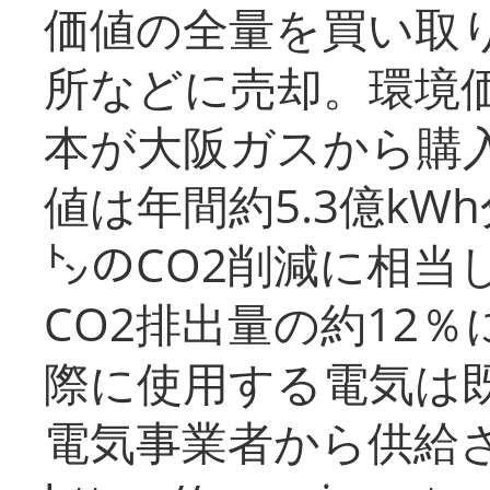
価値の全量を買い取
所などに売却。環境
本が大阪ガスから購
値は年間約5.3億kW
㌧のCO2削減に相当
CO2排出量の約12
際に使用する電気は
電気事業者から供給