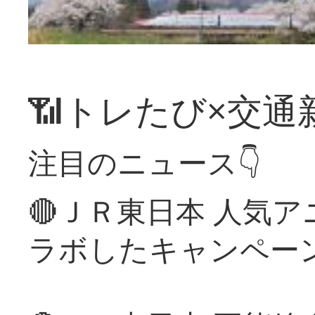
📶トレたび×交通
注目のニュース👇
🔴ＪＲ東日本 人気
ラボしたキャンペー