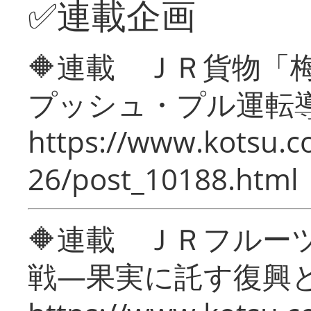
✅連載企画
🔶連載 ＪＲ貨物
プッシュ・プル運転
https://www.kotsu.c
26/post_10188.html
🔶連載 ＪＲフルー
戦―果実に託す復興