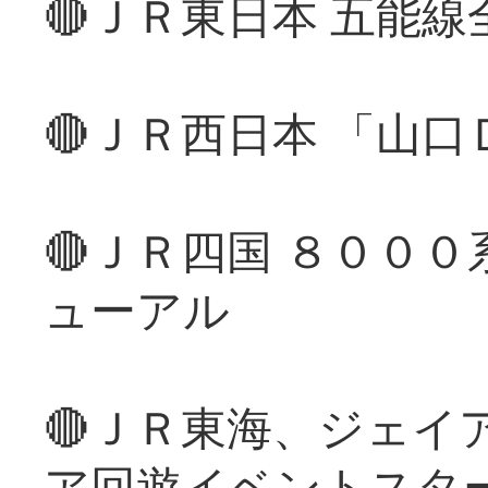
🔴ＪＲ東日本 五能
🔴ＪＲ西日本 「山
🔴ＪＲ四国 ８００
ューアル
🔴ＪＲ東海、ジェイ
ア回遊イベントスタ