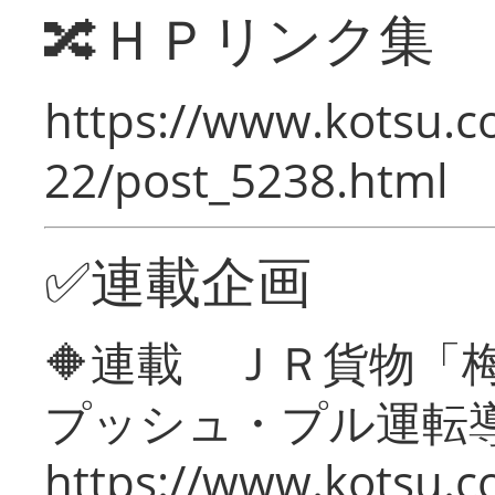
🔀ＨＰリンク集
https://www.kotsu.c
22/post_5238.html
✅連載企画
🔶連載 ＪＲ貨物
プッシュ・プル運転
https://www.kotsu.c