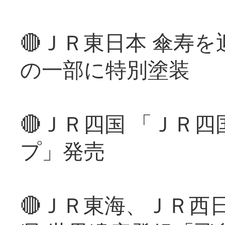
🔴ＪＲ東日本 傘寿
の一部に特別塗装
🔴ＪＲ四国 「ＪＲ
プ」発売
🔴ＪＲ東海、ＪＲ西