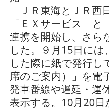
ＪＲ東海とＪＲ西日
「ＥＸサービス」と「
連携を開始し、さら
した。９月15日には
した際に紙で発行し
席のご案内）」を電
発車番線や遅延・運
表示する。10月20