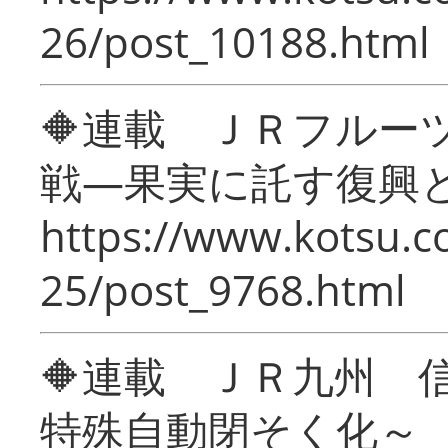
26/post_10188.html
🔶連載 ＪＲフルー
戦―果実に託す復興
https://www.kotsu.c
25/post_9768.html
🔶連載 ＪＲ九州 
特殊自動閉そく化～