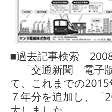
■過去記事検索 20
「交通新聞 電子版
て、これまでの201
７年分を追加し、「2
大しました