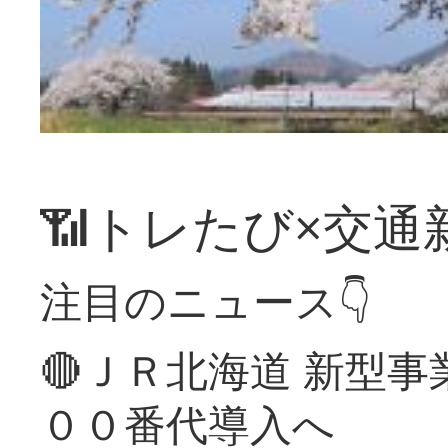
📶トレたび×交通
注目のニュース👇
🔴ＪＲ北海道 新型
００番代導入へ