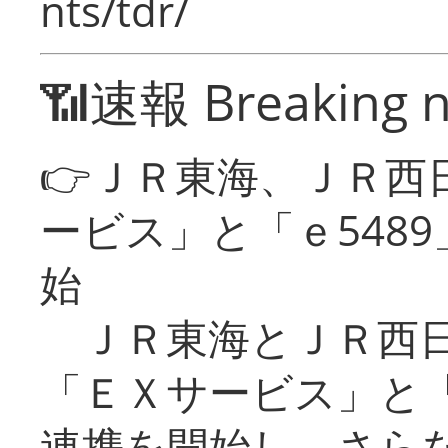
nts/tdr/
📶速報 Breaking 
👉ＪＲ東海、ＪＲ西
ービス」と「ｅ548
始
ＪＲ東海とＪＲ西日
「ＥＸサービス」と「
連携を開始し、さら