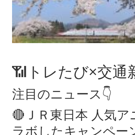
📶トレたび×交通
注目のニュース👇
🔴ＪＲ東日本 人気
ラボしたキャンペー