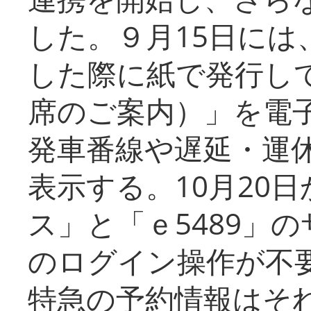
した。９月15日には
した際に紙で発行し
席のご案内）」を電
発車番線や遅延・運
表示する。10月20
ス」と「ｅ5489」
のログイン操作が不
特急の予約情報はそ