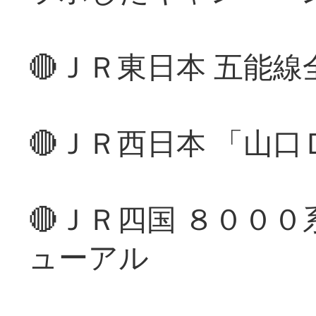
🔴ＪＲ東日本 五能
🔴ＪＲ西日本 「山
🔴ＪＲ四国 ８００
ューアル