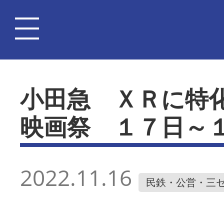
小田急 ＸＲに特
映画祭 １７日～
2022.11.16
民鉄・公営・三