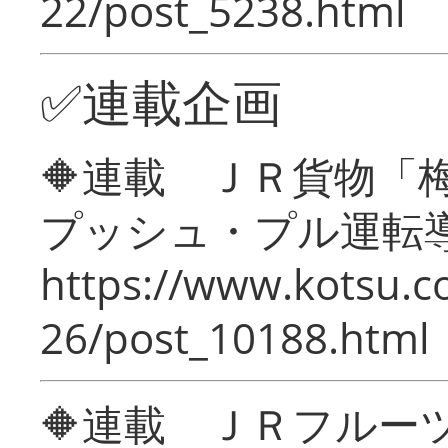
22/post_5238.html
✅連載企画
🔶連載 ＪＲ貨物
プッシュ・プル運転
https://www.kotsu.c
26/post_10188.html
🔶連載 ＪＲフルー