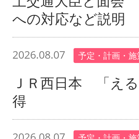
土交通大臣と面会 
への対応など説明
2026.08.07
予定・計画・施
ＪＲ西日本 「える
得
2026.08.07
予定・計画・施