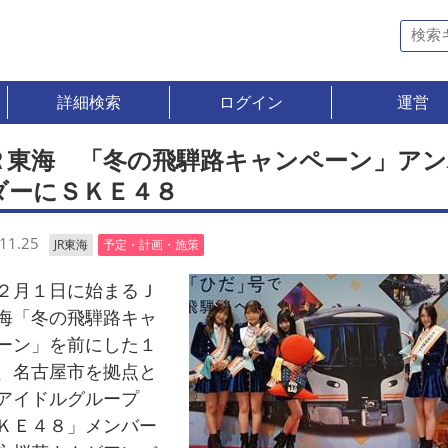
詳細検索
ログイン
運営
Ｒ東海 「冬の飛騨路キャンペーン」アン
ダーにＳＫＥ４８
11.25
JR東海
予定・計画・施策
月１日に始まるＪ
海「冬の飛騨路キャ
ーン」を前にした１
、名古屋市を拠点と
アイドルグループ
ＫＥ４８」メンバー