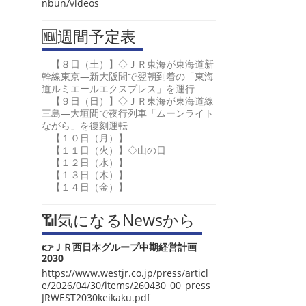
nbun/videos
🆕週間予定表
【８日（土）】◇ＪＲ東海が東海道新
幹線東京―新大阪間で翌朝到着の「東海
道ルミエールエクスプレス」を運行
【９日（日）】◇ＪＲ東海が東海道線
三島―大垣間で夜行列車「ムーンライト
ながら」を復刻運転
【１０日（月）】
【１１日（火）】◇山の日
【１２日（水）】
【１３日（木）】
【１４日（金）】
📶気になるNewsから
👉ＪＲ西日本グループ中期経営計画
2030
https://www.westjr.co.jp/press/articl
e/2026/04/30/items/260430_00_press_
JRWEST2030keikaku.pdf