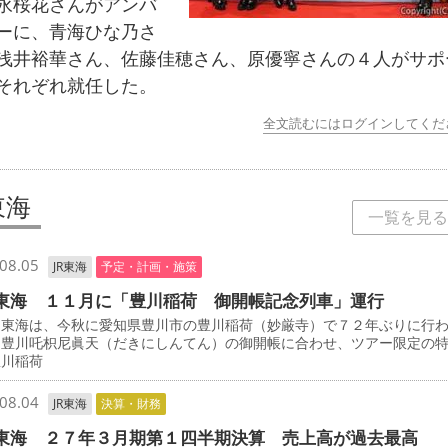
永桜花さんがアンバ
ーに、青海ひな乃さ
浅井裕華さん、佐藤佳穂さん、原優寧さんの４人がサポ
それぞれ就任した。
全文読むにはログインしてくだ
東海
一覧を見る
08.05
JR東海
予定・計画・施策
東海 １１月に「豊川稲荷 御開帳記念列車」運行
東海は、今秋に愛知県豊川市の豊川稲荷（妙厳寺）で７２年ぶりに行
・豊川吒枳尼眞天（だきにしんてん）の御開帳に合わせ、ツアー限定の
豊川稲荷
08.04
JR東海
決算・財務
東海 ２７年３月期第１四半期決算 売上高が過去最高