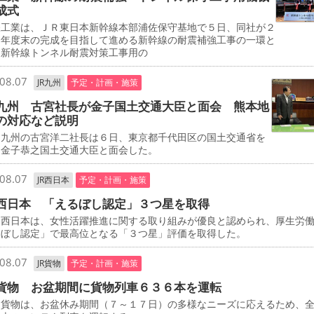
成式
工業は、ＪＲ東日本新幹線本部浦佐保守基地で５日、同社が２
０年度末の完成を目指して進める新幹線の耐震補強工事の一環と
、新幹線トンネル耐震対策工事用の
08.07
JR九州
予定・計画・施策
九州 古宮社長が金子国土交通大臣と面会 熊本地
の対応など説明
九州の古宮洋二社長は６日、東京都千代田区の国土交通省を
、金子恭之国土交通大臣と面会した。
08.07
JR西日本
予定・計画・施策
西日本 「えるぼし認定」３つ星を取得
西日本は、女性活躍推進に関する取り組みが優良と認められ、厚生労
るぼし認定」で最高位となる「３つ星」評価を取得した。
08.07
JR貨物
予定・計画・施策
貨物 お盆期間に貨物列車６３６本を運転
貨物は、お盆休み期間（７～１７日）の多様なニーズに応えるため、