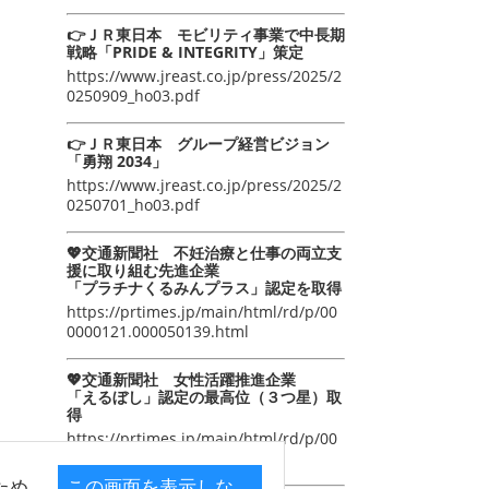
👉ＪＲ東日本 モビリティ事業で中長期
戦略「PRIDE & INTEGRITY」策定
https://www.jreast.co.jp/press/2025/2
0250909_ho03.pdf
👉ＪＲ東日本 グループ経営ビジョン
「勇翔 2034」
https://www.jreast.co.jp/press/2025/2
0250701_ho03.pdf
💖交通新聞社 不妊治療と仕事の両立支
援に取り組む先進企業
「プラチナくるみんプラス」認定を取得
https://prtimes.jp/main/html/rd/p/00
0000121.000050139.html
💖交通新聞社 女性活躍推進企業
「えるぼし」認定の最高位（３つ星）取
得
https://prtimes.jp/main/html/rd/p/00
0000105.000050139.html
ため
この画面を表示しな