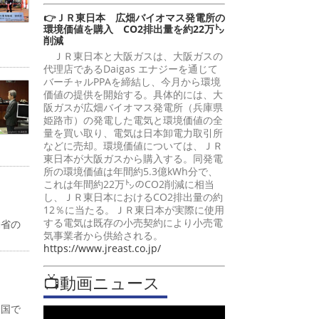
👉ＪＲ東日本 広畑バイオマス発電所の
環境価値を購入 CO2排出量を約22万㌧
削減
ＪＲ東日本と大阪ガスは、大阪ガスの
代理店であるDaigas エナジーを通じて
バーチャルPPAを締結し、今月から環境
価値の提供を開始する。具体的には、大
阪ガスが広畑バイオマス発電所（兵庫県
姫路市）の発電した電気と環境価値の全
量を買い取り、電気は日本卸電力取引所
などに売却。環境価値については、ＪＲ
東日本が大阪ガスから購入する。同発電
所の環境価値は年間約5.3億kWh分で、
これは年間約22万㌧のCO2削減に相当
し、ＪＲ東日本におけるCO2排出量の約
12％に当たる。ＪＲ東日本が実際に使用
する電気は既存の小売契約により小売電
働省の
気事業者から供給される。
https://www.jreast.co.jp/
📺動画ニュース
全国で