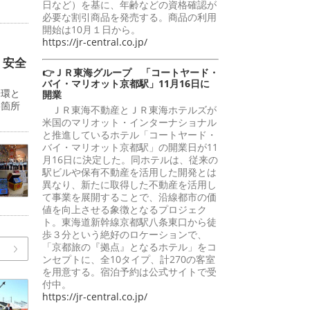
日など）を基に、年齢などの資格確認が
。
必要な割引商品を発売する。商品の利用
開始は10月１日から。
https://jr-central.co.jp/
 安全
👉ＪＲ東海グループ 「コートヤード・
バイ・マリオット京都駅」11月16日に
一環と
開業
影箇所
ＪＲ東海不動産とＪＲ東海ホテルズが
米国のマリオット・インターナショナル
と推進しているホテル「コートヤード・
バイ・マリオット京都駅」の開業日が11
月16日に決定した。同ホテルは、従来の
駅ビルや保有不動産を活用した開発とは
異なり、新たに取得した不動産を活用し
て事業を展開することで、沿線都市の価
値を向上させる象徴となるプロジェク
ト。東海道新幹線京都駅八条東口から徒
歩３分という絶好のロケーションで、
「京都旅の『拠点』となるホテル」をコ
ンセプトに、全10タイプ、計270の客室
を用意する。宿泊予約は公式サイトで受
付中。
https://jr-central.co.jp/