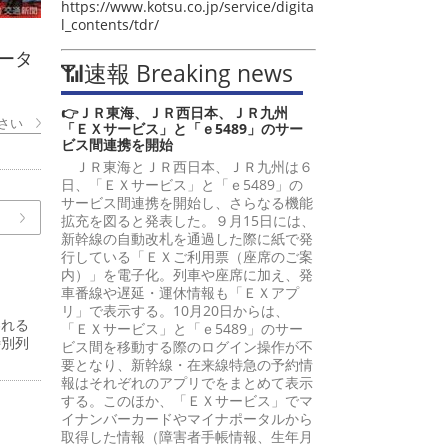
https://www.kotsu.co.jp/service/digita
l_contents/tdr/
ータ
📶速報 Breaking news
👉ＪＲ東海、ＪＲ西日本、ＪＲ九州
さい
「ＥＸサービス」と「ｅ5489」のサー
ビス間連携を開始
ＪＲ東海とＪＲ西日本、ＪＲ九州は６
日、「ＥＸサービス」と「ｅ5489」の
サービス間連携を開始し、さらなる機能
拡充を図ると発表した。９月15日には、
新幹線の自動改札を通過した際に紙で発
行している「ＥＸご利用票（座席のご案
内）」を電子化。列車や座席に加え、発
車番線や遅延・運休情報も「ＥＸアプ
リ」で表示する。10月20日からは、
われる
「ＥＸサービス」と「ｅ5489」のサー
特別列
ビス間を移動する際のログイン操作が不
要となり、新幹線・在来線特急の予約情
報はそれぞれのアプリでをまとめて表示
する。このほか、「ＥＸサービス」でマ
イナンバーカードやマイナポータルから
取得した情報（障害者手帳情報、生年月