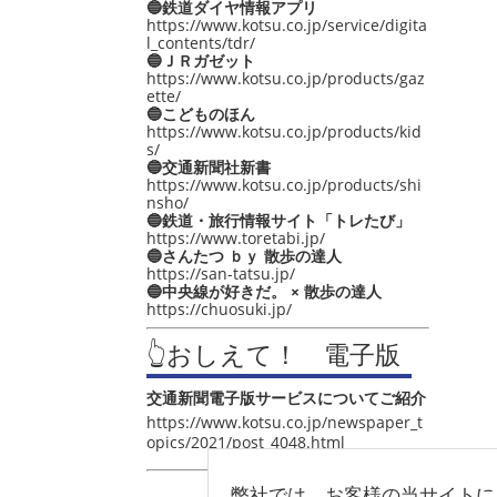
🔵鉄道ダイヤ情報アプリ
https://www.kotsu.co.jp/service/digita
l_contents/tdr/
🔵ＪＲガゼット
https://www.kotsu.co.jp/products/gaz
ette/
🔵こどものほん
https://www.kotsu.co.jp/products/kid
s/
🔵交通新聞社新書
https://www.kotsu.co.jp/products/shi
nsho/
🔵鉄道・旅行情報サイト「トレたび」
https://www.toretabi.jp/
🔵さんたつ ｂｙ 散歩の達人
https://san-tatsu.jp/
🔵中央線が好きだ。 × 散歩の達人
https://chuosuki.jp/
👆おしえて！ 電子版
交通新聞電子版サービスについてご紹介
https://www.kotsu.co.jp/newspaper_t
opics/2021/post_4048.html
弊社では、お客様の当サイトに