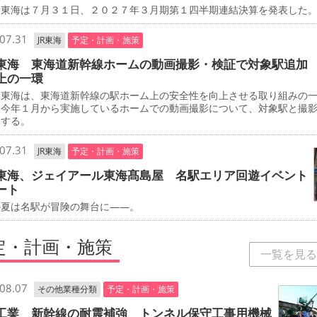
東海は７月３１日、２０２７年３月期第１四半期連結決算を発表した
07.31
JR東海
予定・計画・施策
東海 東海道新幹線ホームの動画撮影・検証で対象駅追加
上の一環
東海は、東海道新幹線の駅ホーム上の安全性を向上させる取り組みの
、今年１月から実施しているホームでの動画撮影について、対象駅と撮
加する。
07.31
JR東海
予定・計画・施策
東海、ジェイアール東海髙島屋 名駅エリア回遊イベント
ート
夏は名駅が冒険の舞台に――。
定・計画・施策
一覧を見る
08.07
その他業種分類
予定・計画・施策
工業 新幹線の耐震補強 トンネル保守工事用機械