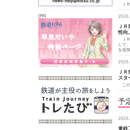
ＪＲ
[PR]
2026.
ＪＲ
性向
ＪＲ
して
を追
2026.
ＪＲ
スタ
この
予
2026.
東鉄