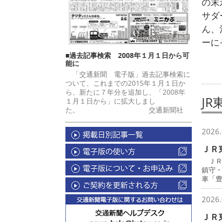
の末
サダ
ん、
ーに
■過去記事検索 2008年１月１日から可
能に
「交通新聞 電子版」過去記事検索に
ついて、これまでの2015年１月１日か
ら、新たに７年分を追加し、「2008年
JR
１月１日から」に拡大しまし
た。 交通新聞社
2026.
ＪＲ
ＪＲ
鎮守
車「
2026.
ＪＲ