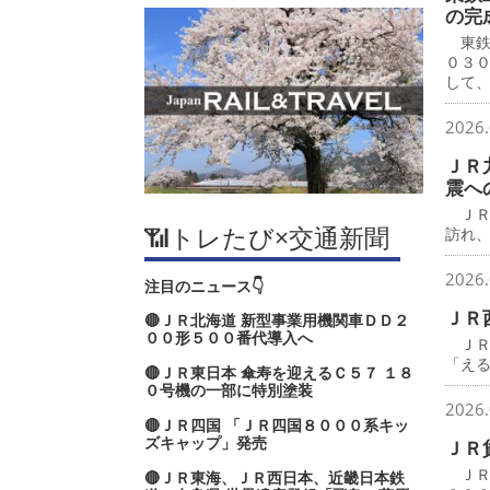
の完
東鉄
０３
して
2026.
ＪＲ
震へ
ＪＲ
📶トレたび×交通新聞
訪れ
2026.
注目のニュース👇
ＪＲ
🔴ＪＲ北海道 新型事業用機関車ＤＤ２
００形５００番代導入へ
ＪＲ
「え
🔴ＪＲ東日本 傘寿を迎えるＣ５７ １８
０号機の一部に特別塗装
2026.
🔴ＪＲ四国 「ＪＲ四国８０００系キッ
ズキャップ」発売
ＪＲ
ＪＲ
🔴ＪＲ東海、ＪＲ西日本、近畿日本鉄