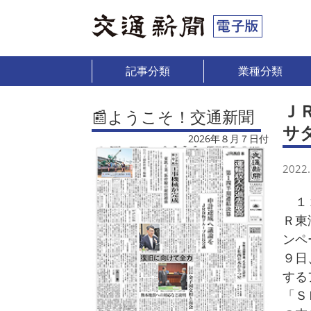
記事分類
業種分類
Ｊ
📰ようこそ！交通新聞
サ
2026年８月７日付
2022.
１２
Ｒ東
ンペ
９日
する
「Ｓ