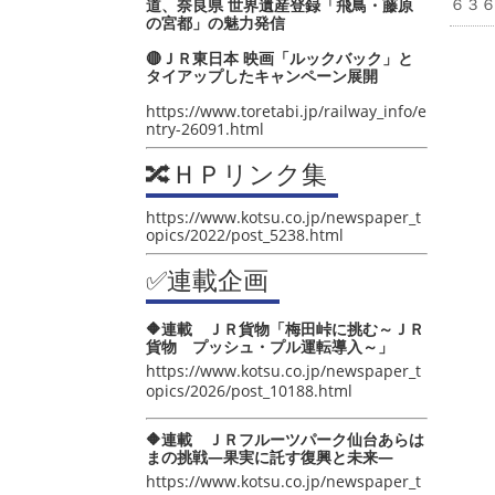
６３
道、奈良県 世界遺産登録「飛鳥・藤原
の宮都」の魅力発信
🔴ＪＲ東日本 映画「ルックバック」と
タイアップしたキャンペーン展開
https://www.toretabi.jp/railway_info/e
ntry-26091.html
🔀ＨＰリンク集
https://www.kotsu.co.jp/newspaper_t
opics/2022/post_5238.html
✅連載企画
🔶連載 ＪＲ貨物「梅田峠に挑む～ＪＲ
貨物 プッシュ・プル運転導入～」
https://www.kotsu.co.jp/newspaper_t
opics/2026/post_10188.html
🔶連載 ＪＲフルーツパーク仙台あらは
まの挑戦―果実に託す復興と未来―
https://www.kotsu.co.jp/newspaper_t