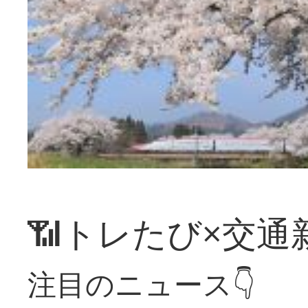
📶トレたび×交通
注目のニュース👇