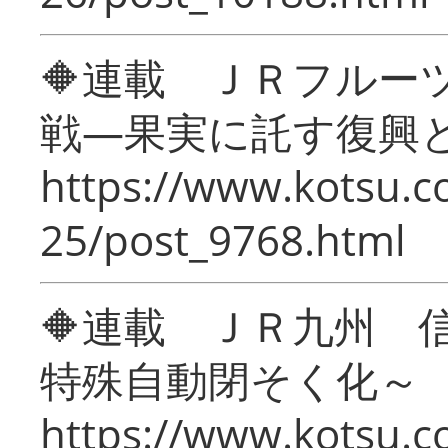
🔶連載 ＪＲフルー
戦―果実に託す復興
https://www.kotsu.c
25/post_9768.html
🔶連載 ＪＲ九州 
特殊自動閉そく化～
https://www.kotsu.c