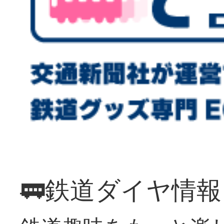
🚃鉄道ダイヤ情