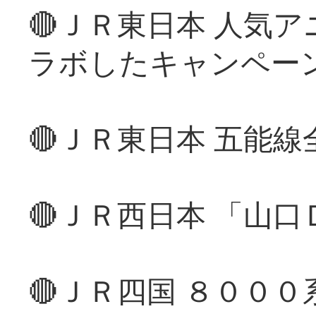
🔴ＪＲ東日本 人気
ラボしたキャンペー
🔴ＪＲ東日本 五能
🔴ＪＲ西日本 「山
🔴ＪＲ四国 ８００