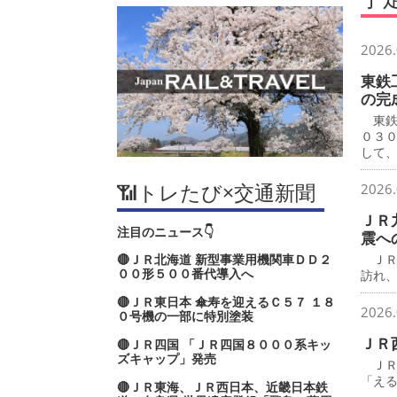
2026.
東鉄
の完
東鉄
０３
して
📶トレたび×交通新聞
2026.
ＪＲ
注目のニュース👇
震へ
🔴ＪＲ北海道 新型事業用機関車ＤＤ２
ＪＲ
００形５００番代導入へ
訪れ
🔴ＪＲ東日本 傘寿を迎えるＣ５７ １８
2026.
０号機の一部に特別塗装
ＪＲ
🔴ＪＲ四国 「ＪＲ四国８０００系キッ
ズキャップ」発売
ＪＲ
「え
🔴ＪＲ東海、ＪＲ西日本、近畿日本鉄