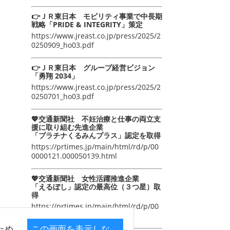
👉ＪＲ東日本 モビリティ事業で中長期
戦略「PRIDE & INTEGRITY」策定
https://www.jreast.co.jp/press/2025/2
0250909_ho03.pdf
👉ＪＲ東日本 グループ経営ビジョン
「勇翔 2034」
https://www.jreast.co.jp/press/2025/2
0250701_ho03.pdf
💖交通新聞社 不妊治療と仕事の両立支
援に取り組む先進企業
「プラチナくるみんプラス」認定を取得
https://prtimes.jp/main/html/rd/p/00
0000121.000050139.html
💖交通新聞社 女性活躍推進企業
「えるぼし」認定の最高位（３つ星）取
得
https://prtimes.jp/main/html/rd/p/00
0000105.000050139.html
ため
この画面を表示しな