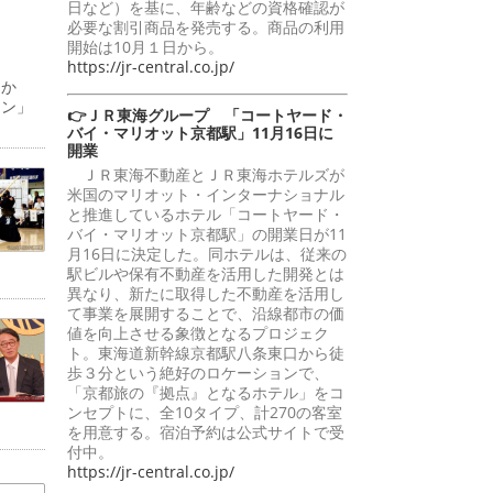
日など）を基に、年齢などの資格確認が
必要な割引商品を発売する。商品の利用
開始は10月１日から。
https://jr-central.co.jp/
日か
ーン」
👉ＪＲ東海グループ 「コートヤード・
バイ・マリオット京都駅」11月16日に
開業
ＪＲ東海不動産とＪＲ東海ホテルズが
米国のマリオット・インターナショナル
と推進しているホテル「コートヤード・
バイ・マリオット京都駅」の開業日が11
月16日に決定した。同ホテルは、従来の
駅ビルや保有不動産を活用した開発とは
異なり、新たに取得した不動産を活用し
て事業を展開することで、沿線都市の価
値を向上させる象徴となるプロジェク
ト。東海道新幹線京都駅八条東口から徒
歩３分という絶好のロケーションで、
「京都旅の『拠点』となるホテル」をコ
ンセプトに、全10タイプ、計270の客室
を用意する。宿泊予約は公式サイトで受
付中。
https://jr-central.co.jp/