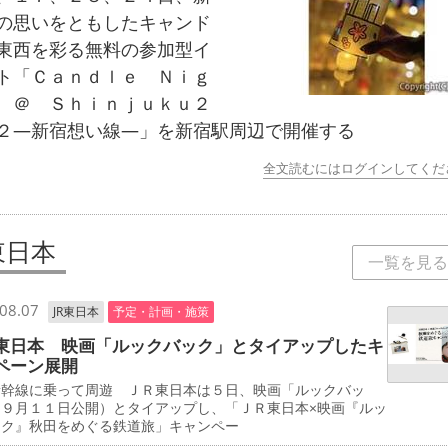
の思いをともしたキャンド
東西を彩る無料の参加型イ
ト「Ｃａｎｄｌｅ Ｎｉｇ
 ＠ Ｓｈｉｎｊｕｋｕ２
２―新宿想い線―」を新宿駅周辺で開催する
全文読むにはログインしてくだ
東日本
一覧を見る
08.07
JR東日本
予定・計画・施策
東日本 映画「ルックバック」とタイアップしたキ
ペーン展開
新幹線に乗って周遊 ＪＲ東日本は５日、映画「ルックバッ
（９月１１日公開）とタイアップし、「ＪＲ東日本×映画『ルッ
ック』秋田をめぐる鉄道旅」キャンペー