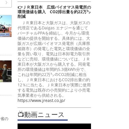
👉ＪＲ東日本 広畑バイオマス発電所の
環境価値を購入 CO2排出量を約22万㌧
削減
ＪＲ東日本と大阪ガスは、大阪ガスの
代理店であるDaigas エナジーを通じて
バーチャルPPAを締結し、今月から環境
価値の提供を開始する。具体的には、大
阪ガスが広畑バイオマス発電所（兵庫県
姫路市）の発電した電気と環境価値の全
量を買い取り、電気は日本卸電力取引所
などに売却。環境価値については、ＪＲ
東日本が大阪ガスから購入する。同発電
所の環境価値は年間約5.3億kWh分で、
これは年間約22万㌧のCO2削減に相当
し、ＪＲ東日本におけるCO2排出量の約
12％に当たる。ＪＲ東日本が実際に使用
する電気は既存の小売契約により小売電
気事業者から供給される。
https://www.jreast.co.jp/
📺動画ニュース
働省の