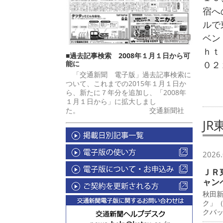
宿へ
ルで
ベン
ｈｔ
■過去記事検索 2008年１月１日から可
能に
０２
「交通新聞 電子版」過去記事検索に
ついて、これまでの2015年１月１日か
ら、新たに７年分を追加し、「2008年
１月１日から」に拡大しまし
た。 交通新聞社
JR
2026.
ＪＲ
ャン
秋田
ク」
クバ