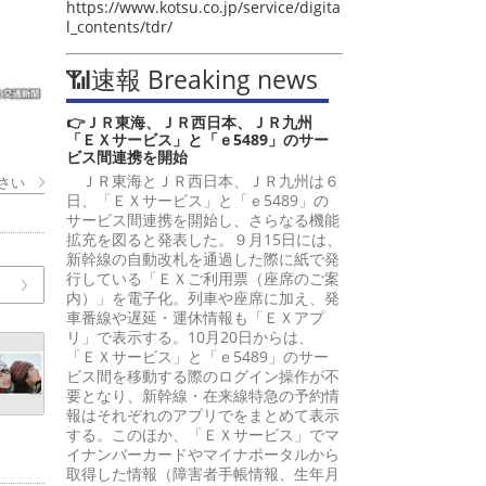
https://www.kotsu.co.jp/service/digita
l_contents/tdr/
📶速報 Breaking news
👉ＪＲ東海、ＪＲ西日本、ＪＲ九州
「ＥＸサービス」と「ｅ5489」のサー
ビス間連携を開始
ＪＲ東海とＪＲ西日本、ＪＲ九州は６
さい
日、「ＥＸサービス」と「ｅ5489」の
サービス間連携を開始し、さらなる機能
拡充を図ると発表した。９月15日には、
新幹線の自動改札を通過した際に紙で発
行している「ＥＸご利用票（座席のご案
内）」を電子化。列車や座席に加え、発
車番線や遅延・運休情報も「ＥＸアプ
リ」で表示する。10月20日からは、
「ＥＸサービス」と「ｅ5489」のサー
ビス間を移動する際のログイン操作が不
要となり、新幹線・在来線特急の予約情
報はそれぞれのアプリでをまとめて表示
する。このほか、「ＥＸサービス」でマ
イナンバーカードやマイナポータルから
取得した情報（障害者手帳情報、生年月