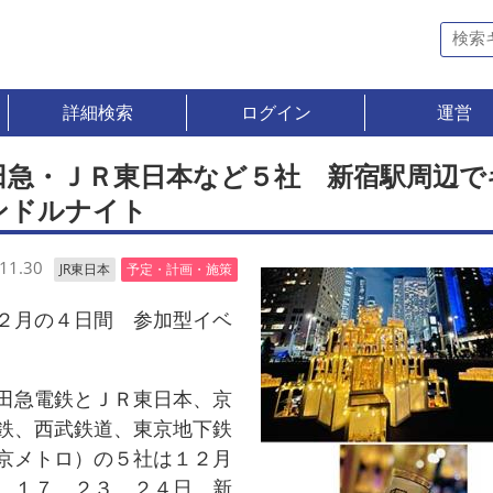
詳細検索
ログイン
運営
田急・ＪＲ東日本など５社 新宿駅周辺で
ンドルナイト
11.30
JR東日本
予定・計画・施策
月の４日間 参加型イベ
急電鉄とＪＲ東日本、京
鉄、西武鉄道、東京地下鉄
京メトロ）の５社は１２月
、１７、２３、２４日、新