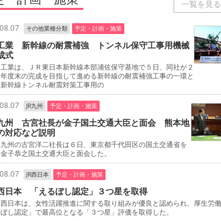
一覧を見る
08.07
その他業種分類
予定・計画・施策
工業 新幹線の耐震補強 トンネル保守工事用機械
成式
工業は、ＪＲ東日本新幹線本部浦佐保守基地で５日、同社が２
０年度末の完成を目指して進める新幹線の耐震補強工事の一環と
、新幹線トンネル耐震対策工事用の
08.07
JR九州
予定・計画・施策
九州 古宮社長が金子国土交通大臣と面会 熊本地
の対応など説明
九州の古宮洋二社長は６日、東京都千代田区の国土交通省を
、金子恭之国土交通大臣と面会した。
08.07
JR西日本
予定・計画・施策
西日本 「えるぼし認定」３つ星を取得
西日本は、女性活躍推進に関する取り組みが優良と認められ、厚生労
るぼし認定」で最高位となる「３つ星」評価を取得した。