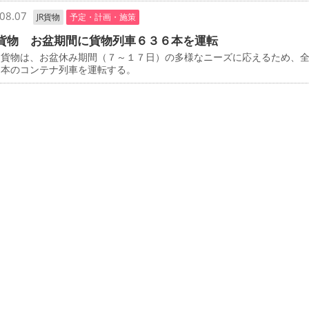
08.07
JR貨物
予定・計画・施策
貨物 お盆期間に貨物列車６３６本を運転
貨物は、お盆休み期間（７～１７日）の多様なニーズに応えるため、
６本のコンテナ列車を運転する。