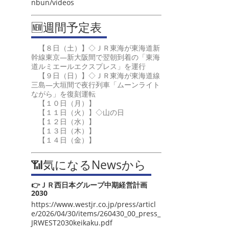
nbun/videos
🆕週間予定表
【８日（土）】◇ＪＲ東海が東海道新
幹線東京―新大阪間で翌朝到着の「東海
道ルミエールエクスプレス」を運行
【９日（日）】◇ＪＲ東海が東海道線
三島―大垣間で夜行列車「ムーンライト
ながら」を復刻運転
【１０日（月）】
【１１日（火）】◇山の日
【１２日（水）】
【１３日（木）】
【１４日（金）】
📶気になるNewsから
👉ＪＲ西日本グループ中期経営計画
2030
https://www.westjr.co.jp/press/articl
e/2026/04/30/items/260430_00_press_
JRWEST2030keikaku.pdf