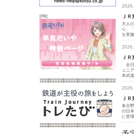
2026.
ＪＲ
[PR]
大人
ら、
を実
2026.
ＪＲ
全日
ュニ
本武
2026.
ＪＲ
各分
の日
に登
予