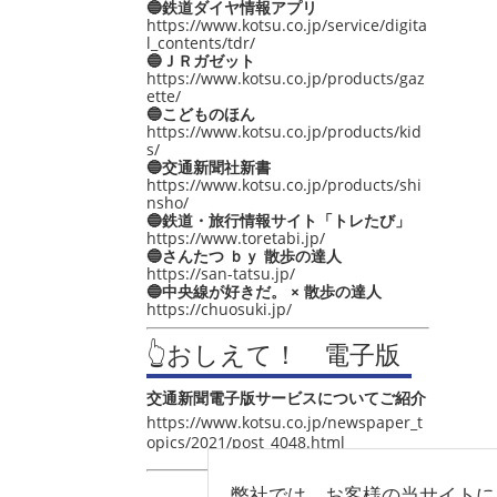
🔵鉄道ダイヤ情報アプリ
https://www.kotsu.co.jp/service/digita
l_contents/tdr/
🔵ＪＲガゼット
https://www.kotsu.co.jp/products/gaz
ette/
🔵こどものほん
https://www.kotsu.co.jp/products/kid
s/
🔵交通新聞社新書
https://www.kotsu.co.jp/products/shi
nsho/
🔵鉄道・旅行情報サイト「トレたび」
https://www.toretabi.jp/
🔵さんたつ ｂｙ 散歩の達人
https://san-tatsu.jp/
🔵中央線が好きだ。 × 散歩の達人
https://chuosuki.jp/
👆おしえて！ 電子版
交通新聞電子版サービスについてご紹介
https://www.kotsu.co.jp/newspaper_t
opics/2021/post_4048.html
弊社では、お客様の当サイトに