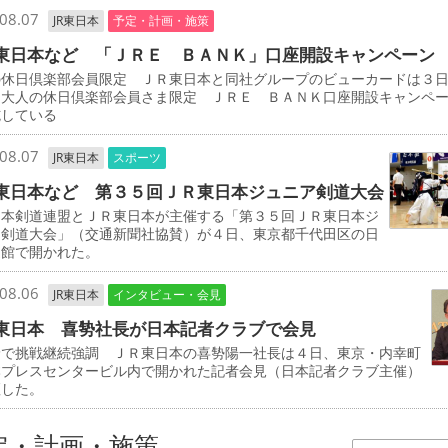
08.07
JR東日本
予定・計画・施策
東日本など 「ＪＲＥ ＢＡＮＫ」口座開設キャンペーン
の休日倶楽部会員限定 ＪＲ東日本と同社グループのビューカードは３
「大人の休日倶楽部会員さま限定 ＪＲＥ ＢＡＮＫ口座開設キャンペ
施している
08.07
JR東日本
スポーツ
東日本など 第３５回ＪＲ東日本ジュニア剣道大会
本剣道連盟とＪＲ東日本が主催する「第３５回ＪＲ東日本ジ
ア剣道大会」（交通新聞社協賛）が４日、東京都千代田区の日
道館で開かれた。
08.06
JR東日本
インタビュー・会見
東日本 喜㔟社長が日本記者クラブで会見
野で挑戦継続強調 ＪＲ東日本の喜㔟陽一社長は４日、東京・内幸町
本プレスセンタービル内で開かれた記者会見（日本記者クラブ主催）
壇した。
定・計画・施策