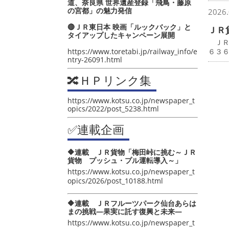
道、奈良県 世界遺産登録「飛鳥・藤原
の宮都」の魅力発信
2026.
🔴ＪＲ東日本 映画「ルックバック」と
ＪＲ
タイアップしたキャンペーン展開
ＪＲ
https://www.toretabi.jp/railway_info/e
６３
ntry-26091.html
🔀ＨＰリンク集
https://www.kotsu.co.jp/newspaper_t
opics/2022/post_5238.html
✅連載企画
🔶連載 ＪＲ貨物「梅田峠に挑む～ＪＲ
貨物 プッシュ・プル運転導入～」
https://www.kotsu.co.jp/newspaper_t
opics/2026/post_10188.html
🔶連載 ＪＲフルーツパーク仙台あらは
まの挑戦―果実に託す復興と未来―
https://www.kotsu.co.jp/newspaper_t