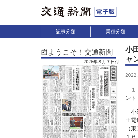
記事分類
業種分類
小
📰ようこそ！交通新聞
ャ
2026年８月７日付
2022.
１２
ント
小田
王電
（東
１６