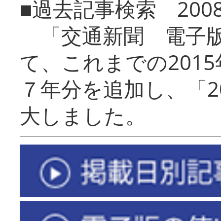
■過去記事検索 20
「交通新聞 電子版
て、これまでの201
７年分を追加し、「2
大しました