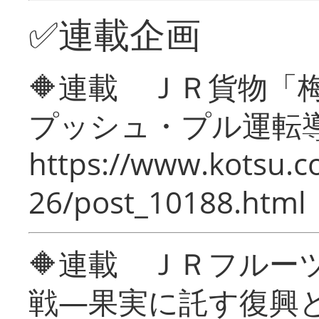
✅連載企画
🔶連載 ＪＲ貨物
プッシュ・プル運転
https://www.kotsu.c
26/post_10188.html
🔶連載 ＪＲフルー
戦―果実に託す復興