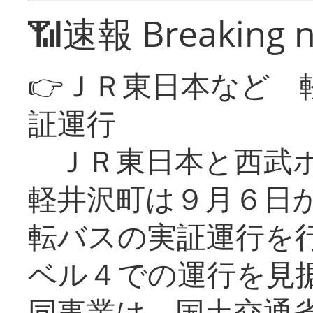
📶速報 Breaking 
👉ＪＲ東日本など 
証運行
ＪＲ東日本と西武ホ
軽井沢町は９月６日か
転バスの実証運行を
ベル４での運行を見
同事業は、国土交通