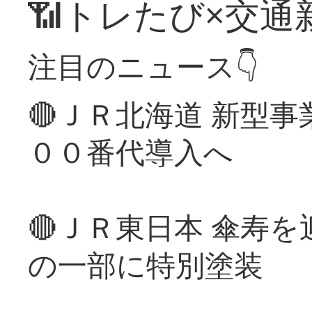
📶トレたび×交通
注目のニュース👇
🔴ＪＲ北海道 新型
００番代導入へ
🔴ＪＲ東日本 傘寿
の一部に特別塗装