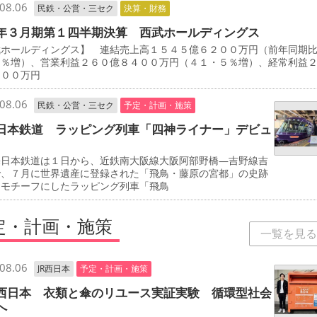
08.06
民鉄・公営・三セク
決算・財務
年３月期第１四半期決算 西武ホールディングス
武ホールディングス】 連結売上高１５４５億６２００万円（前年同期
７％増）、営業利益２６０億８４００万円（４１・５％増）、経常利益
８００万円
08.06
民鉄・公営・三セク
予定・計画・施策
日本鉄道 ラッピング列車「四神ライナー」デビュ
日本鉄道は１日から、近鉄南大阪線大阪阿部野橋―吉野線吉
で、７月に世界遺産に登録された「飛鳥・藤原の宮都」の史跡
をモチーフにしたラッピング列車「飛鳥
定・計画・施策
一覧を見る
08.06
JR西日本
予定・計画・施策
西日本 衣類と傘のリユース実証実験 循環型社会
へ