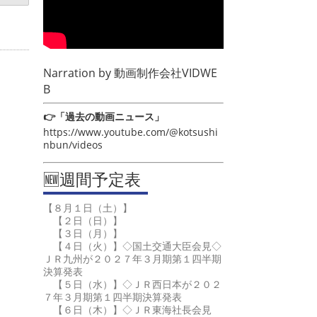
Narration by
動画制作会社VIDWE
B
👉「過去の動画ニュース」
https://www.youtube.com/@kotsushi
nbun/videos
🆕週間予定表
【８月１日（土）】
【２日（日）】
【３日（月）】
【４日（火）】◇国土交通大臣会見◇
ＪＲ九州が２０２７年３月期第１四半期
決算発表
【５日（水）】◇ＪＲ西日本が２０２
７年３月期第１四半期決算発表
【６日（木）】◇ＪＲ東海社長会見