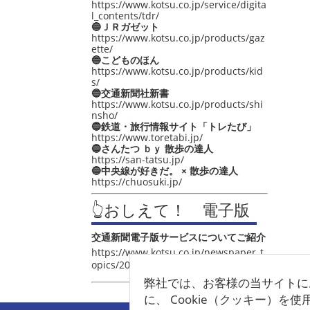
https://www.kotsu.co.jp/service/digita
l_contents/tdr/
🔵ＪＲガゼット
https://www.kotsu.co.jp/products/gaz
ette/
🔵こどものほん
https://www.kotsu.co.jp/products/kid
s/
🔵交通新聞社新書
https://www.kotsu.co.jp/products/shi
nsho/
🔵鉄道・旅行情報サイト「トレたび」
https://www.toretabi.jp/
🔵さんたつ ｂｙ 散歩の達人
https://san-tatsu.jp/
🔵中央線が好きだ。 × 散歩の達人
https://chuosuki.jp/
👆おしえて！ 電子版
交通新聞電子版サービスについてご紹介
https://www.kotsu.co.jp/newspaper_t
opics/2021/post_4048.html
弊社では、お客様の当サイトに
に、 Cookie（クッキー）を