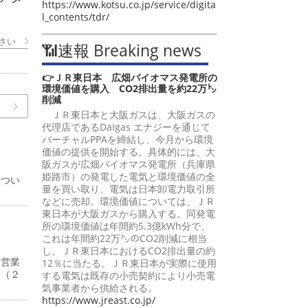
https://www.kotsu.co.jp/service/digita
l_contents/tdr/
さい
📶速報 Breaking news
👉ＪＲ東日本 広畑バイオマス発電所の
環境価値を購入 CO2排出量を約22万㌧
削減
ＪＲ東日本と大阪ガスは、大阪ガスの
代理店であるDaigas エナジーを通じて
バーチャルPPAを締結し、今月から環境
価値の提供を開始する。具体的には、大
阪ガスが広畑バイオマス発電所（兵庫県
姫路市）の発電した電気と環境価値の全
につい
量を買い取り、電気は日本卸電力取引所
などに売却。環境価値については、ＪＲ
東日本が大阪ガスから購入する。同発電
所の環境価値は年間約5.3億kWh分で、
これは年間約22万㌧のCO2削減に相当
し、ＪＲ東日本におけるCO2排出量の約
、営業
12％に当たる。ＪＲ東日本が実際に使用
円（２
する電気は既存の小売契約により小売電
気事業者から供給される。
https://www.jreast.co.jp/