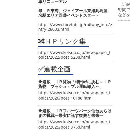
車リニューアル
近畿
野間
🔴ＪＲ東海、ジェイアール東海髙島屋
など
名駅エリア回遊イベントスタート
https://www.toretabi.jp/railway_info/e
ntry-26033.html
🔀ＨＰリンク集
https://www.kotsu.co.jp/newspaper_t
opics/2022/post_5238.html
✅連載企画
🔶連載 ＪＲ貨物「梅田峠に挑む～ＪＲ
貨物 プッシュ・プル運転導入～」
https://www.kotsu.co.jp/newspaper_t
opics/2026/post_10188.html
🔶連載 ＪＲフルーツパーク仙台あらは
まの挑戦―果実に託す復興と未来―
https://www.kotsu.co.jp/newspaper_t
opics/2025/post_9768.html