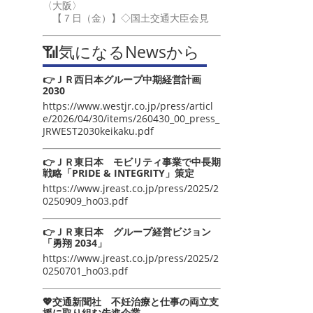
〈大阪〉
【７日（金）】◇国土交通大臣会見
📶気になるNewsから
👉ＪＲ西日本グループ中期経営計画
2030
https://www.westjr.co.jp/press/articl
e/2026/04/30/items/260430_00_press_
JRWEST2030keikaku.pdf
👉ＪＲ東日本 モビリティ事業で中長期
戦略「PRIDE & INTEGRITY」策定
https://www.jreast.co.jp/press/2025/2
0250909_ho03.pdf
👉ＪＲ東日本 グループ経営ビジョン
「勇翔 2034」
https://www.jreast.co.jp/press/2025/2
0250701_ho03.pdf
💖交通新聞社 不妊治療と仕事の両立支
援に取り組む先進企業