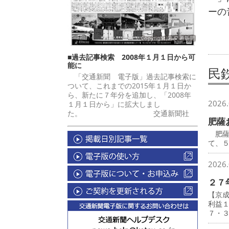
ーの
■過去記事検索 2008年１月１日から可
能に
民
「交通新聞 電子版」過去記事検索に
ついて、これまでの2015年１月１日か
ら、新たに７年分を追加し、「2008年
2026.
１月１日から」に拡大しまし
た。 交通新聞社
肥薩
肥薩
て、
2026.
２７
【京
利益
７・