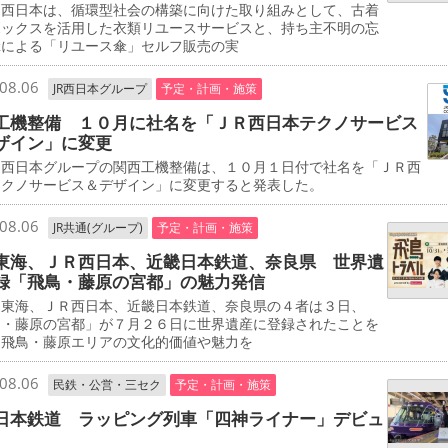
西日本は、循環型社会の構築に向けた取り組みとして、古着
ボックスを活用した衣類リユースサービスと、持ち主不明の忘
傘による「リユース傘」セルフ販売の実
08.06
JR西日本グループ
予定・計画・施策
工機整備 １０月に社名を「ＪＲ西日本テクノサービス
ザイン」に変更
西日本グループの関西工機整備は、１０月１日付で社名を「ＪＲ西
テクノサービス＆デザイン」に変更すると発表した。
08.06
JR共通(グループ)
予定・計画・施策
東海、ＪＲ西日本、近畿日本鉄道、奈良県 世界遺
録「飛鳥・藤原の宮都」の魅力発信
東海、ＪＲ西日本、近畿日本鉄道、奈良県の４者は３日、
鳥・藤原の宮都」が７月２６日に世界遺産に登録されたことを
、飛鳥・藤原エリアの文化的価値や魅力を
08.06
民鉄・公営・三セク
予定・計画・施策
日本鉄道 ラッピング列車「四神ライナー」デビュ