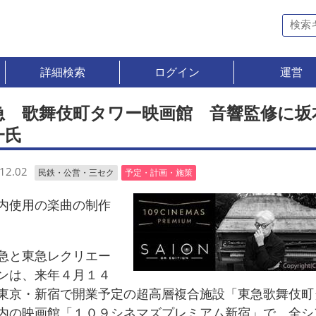
詳細検索
ログイン
運営
急 歌舞伎町タワー映画館 音響監修に坂
一氏
12.02
民鉄・公営・三セク
予定・計画・施策
使用の楽曲の制作
と東急レクリエー
ンは、来年４月１４
東京・新宿で開業予定の超高層複合施設「東急歌舞伎町
内の映画館「１０９シネマズプレミアム新宿」で、全シ