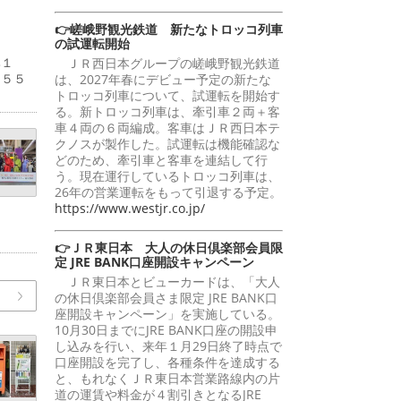
👉嵯峨野観光鉄道 新たなトロッコ列車
の試運転開始
比１
ＪＲ西日本グループの嵯峨野観光鉄道
２５５
は、2027年春にデビュー予定の新たな
トロッコ列車について、試運転を開始す
る。新トロッコ列車は、牽引車２両＋客
車４両の６両編成。客車はＪＲ西日本テ
クノスが製作した。試運転は機能確認な
どのため、牽引車と客車を連結して行
う。現在運行しているトロッコ列車は、
26年の営業運転をもって引退する予定。
https://www.westjr.co.jp/
👉ＪＲ東日本 大人の休日倶楽部会員限
定 JRE BANK口座開設キャンペーン
ＪＲ東日本とビューカードは、「大人
の休日倶楽部会員さま限定 JRE BANK口
座開設キャンペーン」を実施している。
10月30日までにJRE BANK口座の開設申
し込みを行い、来年１月29日終了時点で
口座開設を完了し、各種条件を達成する
と、もれなくＪＲ東日本営業路線内の片
道の運賃や料金が４割引きとなるJRE