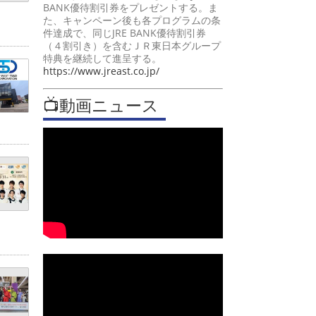
BANK優待割引券をプレゼントする。ま
た、キャンペーン後も各プログラムの条
件達成で、同じJRE BANK優待割引券
（４割引き）を含むＪＲ東日本グループ
特典を継続して進呈する。
https://www.jreast.co.jp/
📺動画ニュース