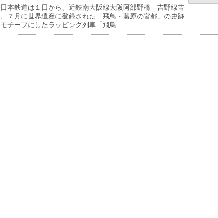
日本鉄道は１日から、近鉄南大阪線大阪阿部野橋―吉野線吉
で、７月に世界遺産に登録された「飛鳥・藤原の宮都」の史跡
をモチーフにしたラッピング列車「飛鳥