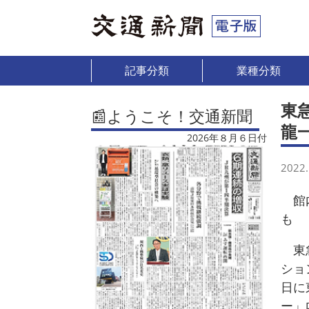
記事分類
業種分類
東
📰ようこそ！交通新聞
龍
2026年８月６日付
2022.
館内
も
東急
ショ
日に
ー」