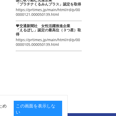
「プラチナくるみんプラス」認定を取得
https://prtimes.jp/main/html/rd/p/00
0000121.000050139.html
💖交通新聞社 女性活躍推進企業
「えるぼし」認定の最高位（３つ星）取
得
https://prtimes.jp/main/html/rd/p/00
0000105.000050139.html
ため
この画面を表示しな
い