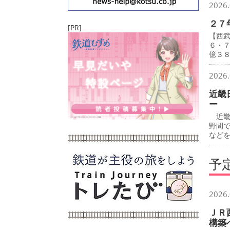
2026.
２７
[PR]
【西
６・
億３
2026.
近畿
ー
近畿
野間
など
予
2026.
ＪＲ
構築