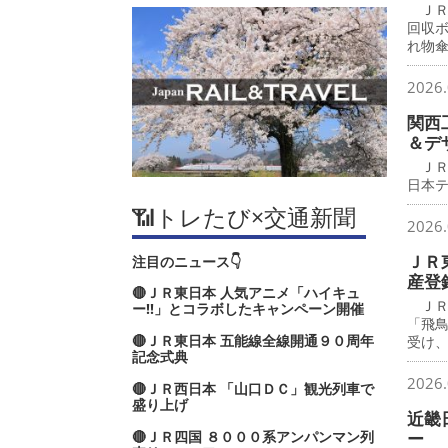
ＪＲ
回収
れ物
2026.
関西
＆デ
ＪＲ
日本
📶トレたび×交通新聞
2026.
ＪＲ
注目のニュース👇
産登
🔴ＪＲ東日本 人気アニメ「ハイキュ
ＪＲ
ー‼」とコラボしたキャンペーン開催
「飛
🔴ＪＲ東日本 五能線全線開通９０周年
受け
記念式典
2026.
🔴ＪＲ西日本 「山口ＤＣ」観光列車で
盛り上げ
近畿
🔴ＪＲ四国 ８０００系アンパンマン列
ー