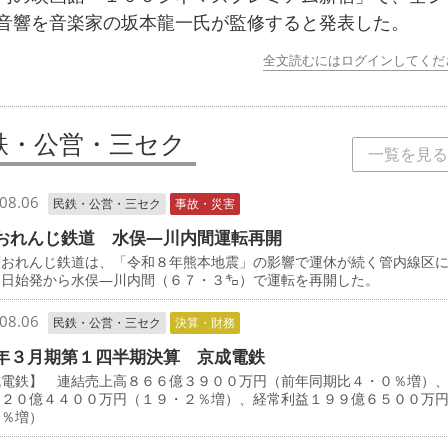
音響を音楽家の坂本龍一氏が監修すると発表した。
全文読むにはログインしてくだ
鉄・公営・三セク
一覧を見る
08.06
民鉄・公営・三セク
事故・災害
おれんじ鉄道 水俣―川内間運転再開
おれんじ鉄道は、「令和８年熊本地震」の影響で運休が続く管内線区
５日始発から水俣―川内間（６７・３㌔）で運転を再開した。
08.06
民鉄・公営・三セク
決算・財務
年３月期第１四半期決算 京成電鉄
成電鉄】 連結売上高８６６億３９００万円（前年同期比４・０％増）
１２０億４４００万円（１９・２％増）、経常利益１９９億６５００万
３％増）