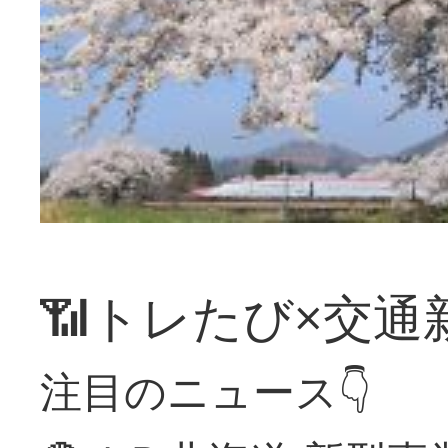
📶トレたび×交通
注目のニュース👇