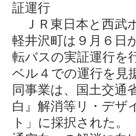
証運行
ＪＲ東日本と西武ホ
軽井沢町は９月６日か
転バスの実証運行を
ベル４での運行を見
同事業は、国土交通
白』解消等リ・デザ
ト」に採択された。