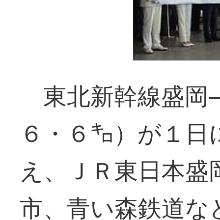
東北新幹線盛岡―
６・６㌔）が１日
え、ＪＲ東日本盛
市、青い森鉄道な