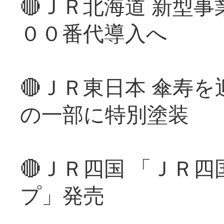
🔴ＪＲ北海道 新型
００番代導入へ
🔴ＪＲ東日本 傘寿
の一部に特別塗装
🔴ＪＲ四国 「ＪＲ
プ」発売