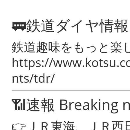
🚃鉄道ダイヤ情
鉄道趣味をもっと楽
https://www.kotsu.co
nts/tdr/
📶速報 Breaking 
👉ＪＲ東海、ＪＲ西