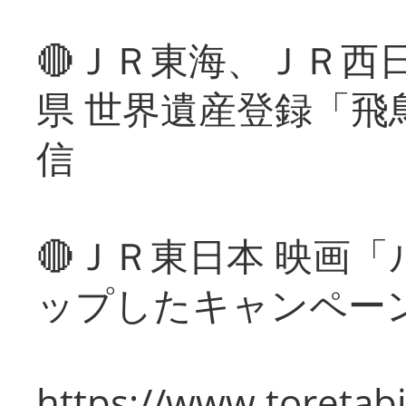
🔴ＪＲ東海、ＪＲ西
県 世界遺産登録「飛
信
🔴ＪＲ東日本 映画
ップしたキャンペー
https://www.toretabi