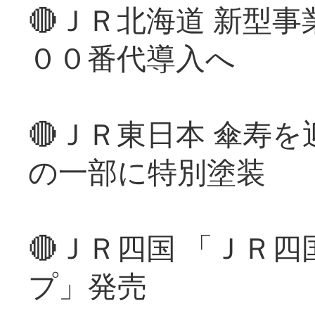
🔴ＪＲ北海道 新型
００番代導入へ
🔴ＪＲ東日本 傘寿
の一部に特別塗装
🔴ＪＲ四国 「ＪＲ
プ」発売