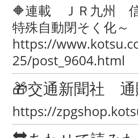
🔶連載 ＪＲ九州 
特殊自動閉そく化～
https://www.kotsu.c
25/post_9604.html
🎁交通新聞社 通
https://zpgshop.kots