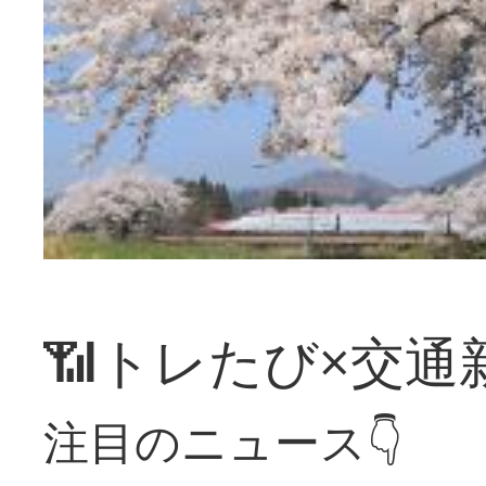
📶トレたび×交通
注目のニュース👇