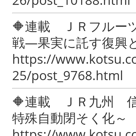
🔶連載 ＪＲフルー
戦―果実に託す復興
https://www.kotsu.c
25/post_9768.html
🔶連載 ＪＲ九州 
特殊自動閉そく化～
https://www.kotsu.c