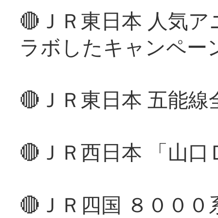
🔴ＪＲ東日本 人気
ラボしたキャンペー
🔴ＪＲ東日本 五能
🔴ＪＲ西日本 「山
🔴ＪＲ四国 ８００