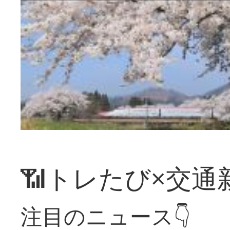
📶トレたび×交通
注目のニュース👇