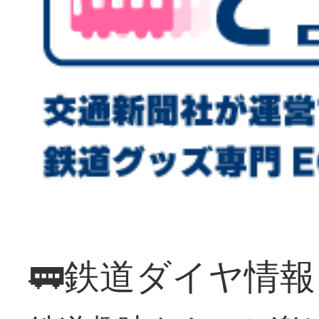
🚃鉄道ダイヤ情