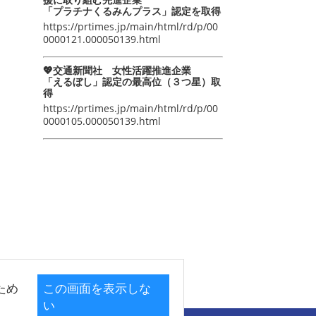
「プラチナくるみんプラス」認定を取得
https://prtimes.jp/main/html/rd/p/00
0000121.000050139.html
💖交通新聞社 女性活躍推進企業
「えるぼし」認定の最高位（３つ星）取
得
https://prtimes.jp/main/html/rd/p/00
0000105.000050139.html
ため
この画面を表示しな
い