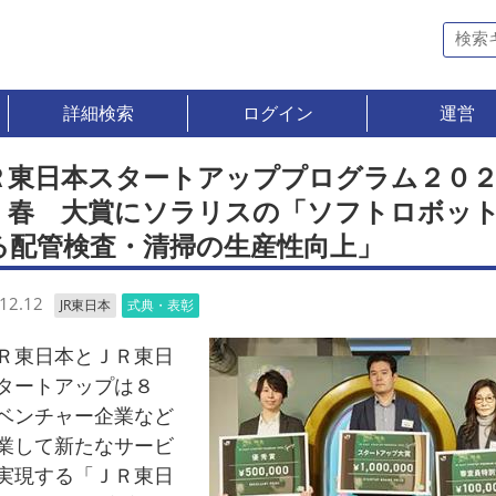
詳細検索
ログイン
運営
Ｒ東日本スタートアッププログラム２０
 春 大賞にソラリスの「ソフトロボッ
る配管検査・清掃の生産性向上」
12.12
JR東日本
式典・表彰
東日本とＪＲ東日
タートアップは８
ベンチャー企業など
業して新たなサービ
実現する「ＪＲ東日