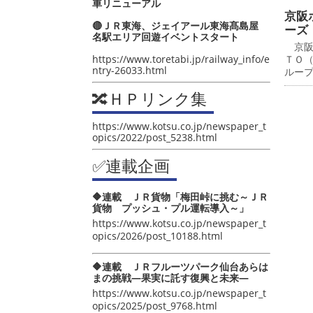
車リニューアル
京阪
🔴ＪＲ東海、ジェイアール東海髙島屋
ーズ
名駅エリア回遊イベントスタート
京阪
https://www.toretabi.jp/railway_info/e
ＴＯ
ntry-26033.html
ルー
🔀ＨＰリンク集
https://www.kotsu.co.jp/newspaper_t
opics/2022/post_5238.html
✅連載企画
🔶連載 ＪＲ貨物「梅田峠に挑む～ＪＲ
貨物 プッシュ・プル運転導入～」
https://www.kotsu.co.jp/newspaper_t
opics/2026/post_10188.html
🔶連載 ＪＲフルーツパーク仙台あらは
まの挑戦―果実に託す復興と未来―
https://www.kotsu.co.jp/newspaper_t
opics/2025/post_9768.html