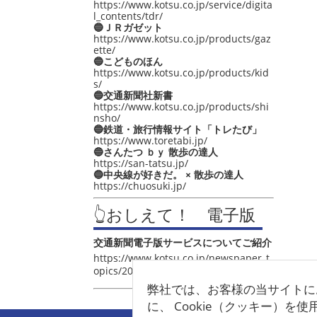
https://www.kotsu.co.jp/service/digita
l_contents/tdr/
🔵ＪＲガゼット
https://www.kotsu.co.jp/products/gaz
ette/
🔵こどものほん
https://www.kotsu.co.jp/products/kid
s/
🔵交通新聞社新書
https://www.kotsu.co.jp/products/shi
nsho/
🔵鉄道・旅行情報サイト「トレたび」
https://www.toretabi.jp/
🔵さんたつ ｂｙ 散歩の達人
https://san-tatsu.jp/
🔵中央線が好きだ。 × 散歩の達人
https://chuosuki.jp/
👆おしえて！ 電子版
交通新聞電子版サービスについてご紹介
https://www.kotsu.co.jp/newspaper_t
opics/2021/post_4048.html
弊社では、お客様の当サイトに
に、 Cookie（クッキー）を