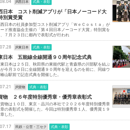
08.04
JR西日本
式典・表彰
西日本 コスト削減アプリが「日本ノーコード大
特別賞受賞
西日本の社員参加型コスト削減アプリ「ＷｅＣｏｓｔａ」が
コード推進協会主催の「第４回日本ノーコード大賞」特別賞を
し、７月２３日に都内で表彰式が行われ
07.28
JR東日本
式典・表彰
東日本 五能線全線開通９０周年記念式典
東日本は２５日、秋田県の東能代駅と青森県の川部駅を結ぶ
線が今月３０日に全線開通９０周年を迎えるのを前に、同線ウ
パ椿山駅前で記念式典を開催した。
07.21
JR貨物
式典・表彰
貨物 ２６年度特別優秀章・優秀章表彰式
貨物は１０日、東京・品川の本社で２０２６年度特別優秀章
秀章の表彰式を開催した。今回は特別優秀章１人、優秀賞１９
受章した。
07.17
民鉄・公営・三セク
式典・表彰