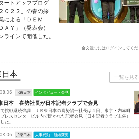
タートアッププログ
２０２２」の春の採
業による「ＤＥＭ
ＤＡＹ」（発表会）
ンラインで開催した。
全文読むにはログインしてくだ
東日本
一覧を見る
08.06
JR東日本
インタビュー・会見
東日本 喜㔟社長が日本記者クラブで会見
野で挑戦継続強調 ＪＲ東日本の喜㔟陽一社長は４日、東京・内幸町
本プレスセンタービル内で開かれた記者会見（日本記者クラブ主催）
壇した。
08.06
JR東日本
人事異動・組織変更