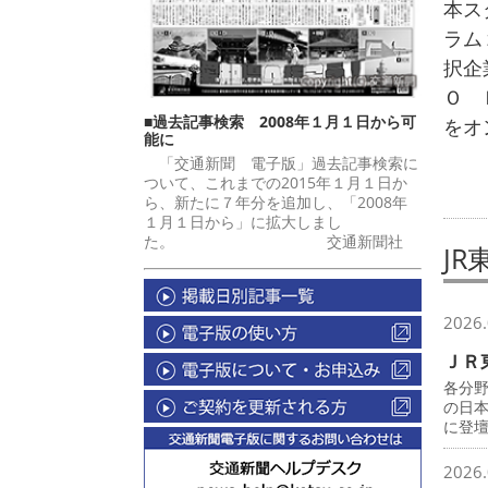
本ス
ラム
択企
Ｏ 
■過去記事検索 2008年１月１日から可
をオ
能に
「交通新聞 電子版」過去記事検索に
ついて、これまでの2015年１月１日か
ら、新たに７年分を追加し、「2008年
１月１日から」に拡大しまし
た。 交通新聞社
JR
2026.
ＪＲ
各分
の日
に登
2026.