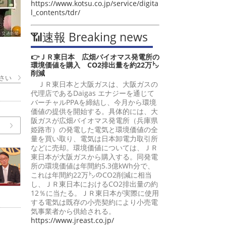
https://www.kotsu.co.jp/service/digita
l_contents/tdr/
📶速報 Breaking news
👉ＪＲ東日本 広畑バイオマス発電所の
環境価値を購入 CO2排出量を約22万㌧
削減
さい
ＪＲ東日本と大阪ガスは、大阪ガスの
代理店であるDaigas エナジーを通じて
バーチャルPPAを締結し、今月から環境
価値の提供を開始する。具体的には、大
阪ガスが広畑バイオマス発電所（兵庫県
姫路市）の発電した電気と環境価値の全
量を買い取り、電気は日本卸電力取引所
などに売却。環境価値については、ＪＲ
東日本が大阪ガスから購入する。同発電
所の環境価値は年間約5.3億kWh分で、
これは年間約22万㌧のCO2削減に相当
し、ＪＲ東日本におけるCO2排出量の約
12％に当たる。ＪＲ東日本が実際に使用
する電気は既存の小売契約により小売電
気事業者から供給される。
https://www.jreast.co.jp/