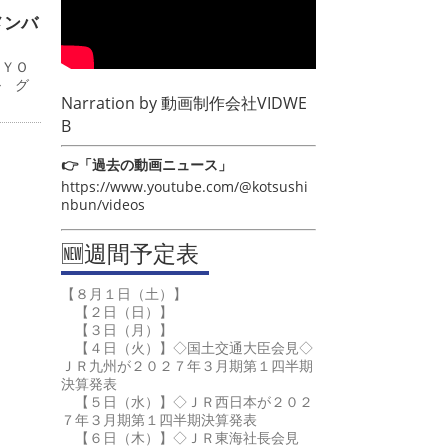
メンバ
ＫＹＯ
ル グ
Narration by
動画制作会社VIDWE
B
👉「過去の動画ニュース」
https://www.youtube.com/@kotsushi
nbun/videos
🆕週間予定表
【８月１日（土）】
【２日（日）】
【３日（月）】
【４日（火）】◇国土交通大臣会見◇
ＪＲ九州が２０２７年３月期第１四半期
決算発表
【５日（水）】◇ＪＲ西日本が２０２
７年３月期第１四半期決算発表
【６日（木）】◇ＪＲ東海社長会見