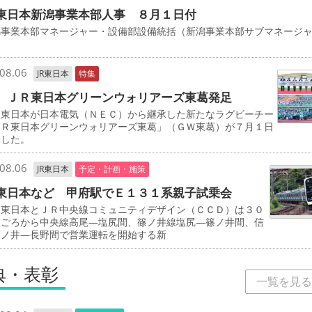
東日本新潟事業本部人事 ８月１日付
事業本部マネージャー・設備部設備統括（新潟事業本部サブマネージ
司
08.06
JR東日本
特集
 ＪＲ東日本グリーンウォリアーズ東葛発足
東日本が日本電気（ＮＥＣ）から継承した新たなラグビーチー
ＪＲ東日本グリーンウォリアーズ東葛」（ＧＷ東葛）が７月１日
動した。
08.06
JR東日本
予定・計画・施策
東日本など 甲府駅でＥ１３１系親子試乗会
東日本とＪＲ中央線コミュニティデザイン（ＣＣＤ）は３０
秋ごろから中央線高尾―塩尻間、篠ノ井線塩尻―篠ノ井間、信
篠ノ井―長野間で営業運転を開始する新
典・表彰
一覧を見る