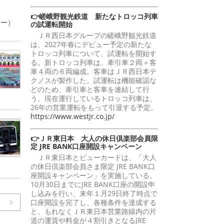
👉嵯峨野観光鉄道 新たなトロッコ列車
ャー）
の試運転開始
ＪＲ西日本グループの嵯峨野観光鉄道
は、2027年春にデビュー予定の新たな
トロッコ列車について、試運転を開始す
る。新トロッコ列車は、牽引車２両＋客
車４両の６両編成。客車はＪＲ西日本テ
クノスが製作した。試運転は機能確認な
どのため、牽引車と客車を連結して行
う。現在運行しているトロッコ列車は、
26年の営業運転をもって引退する予定。
https://www.westjr.co.jp/
👉ＪＲ東日本 大人の休日倶楽部会員限
定 JRE BANK口座開設キャンペーン
ＪＲ東日本とビューカードは、「大人
の休日倶楽部会員さま限定 JRE BANK口
座開設キャンペーン」を実施している。
10月30日までにJRE BANK口座の開設申
し込みを行い、来年１月29日終了時点で
口座開設を完了し、各種条件を達成する
と、もれなくＪＲ東日本営業路線内の片
道の運賃や料金が４割引きとなるJRE