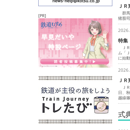
ＪＲ
群馬
[PR]
猪股
2026.
特集
ＪＲ
ム「
に始
2026.
ＪＲ
ＪＲ
日、
越線
式