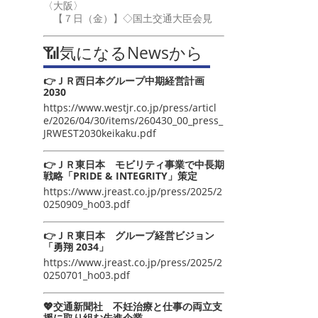
〈大阪〉
【７日（金）】◇国土交通大臣会見
📶気になるNewsから
👉ＪＲ西日本グループ中期経営計画
2030
https://www.westjr.co.jp/press/articl
e/2026/04/30/items/260430_00_press_
JRWEST2030keikaku.pdf
👉ＪＲ東日本 モビリティ事業で中長期
戦略「PRIDE & INTEGRITY」策定
https://www.jreast.co.jp/press/2025/2
0250909_ho03.pdf
👉ＪＲ東日本 グループ経営ビジョン
「勇翔 2034」
https://www.jreast.co.jp/press/2025/2
0250701_ho03.pdf
💖交通新聞社 不妊治療と仕事の両立支
援に取り組む先進企業