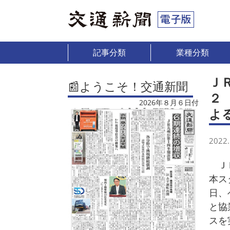
記事分類
業種分類
Ｊ
📰ようこそ！交通新聞
２
2026年８月６日付
よ
2022.
ＪＲ
本ス
日、
と協
スを