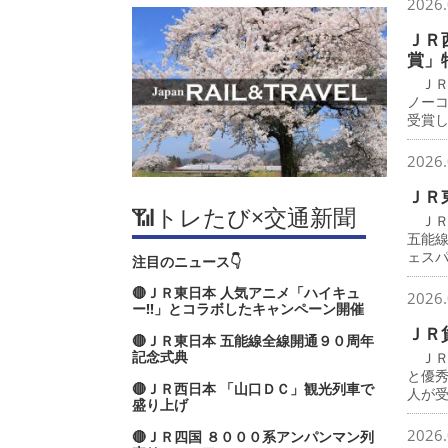
2026.
ＪＲ
賞」
ＪＲ
ノー
受賞
2026.
ＪＲ
📶トレたび×交通新聞
ＪＲ
五能
ェス
注目のニュース👇
🔴ＪＲ東日本 人気アニメ「ハイキュ
2026.
ー‼」とコラボしたキャンペーン開催
ＪＲ
🔴ＪＲ東日本 五能線全線開通９０周年
記念式典
ＪＲ
と優
🔴ＪＲ西日本 「山口ＤＣ」観光列車で
人が
盛り上げ
2026.
🔴ＪＲ四国 ８０００系アンパンマン列