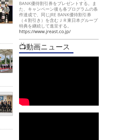
BANK優待割引券をプレゼントする。ま
た、キャンペーン後も各プログラムの条
件達成で、同じJRE BANK優待割引券
（４割引き）を含むＪＲ東日本グループ
特典を継続して進呈する。
https://www.jreast.co.jp/
📺動画ニュース