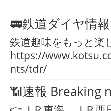
🚃鉄道ダイヤ情
鉄道趣味をもっと楽
https://www.kotsu.co
nts/tdr/
📶速報 Breaking 
👉ＪＲ東海、ＪＲ西