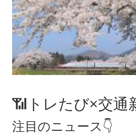
📶トレたび×交通
注目のニュース👇