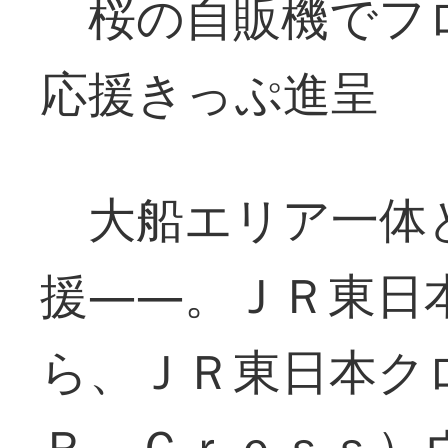
桜の自販機でフ
応援きっぷ進呈
大船エリア一体
援――。ＪＲ東日
ら、ＪＲ東日本ク
Ｒ―Ｃｒｏｓｓ）