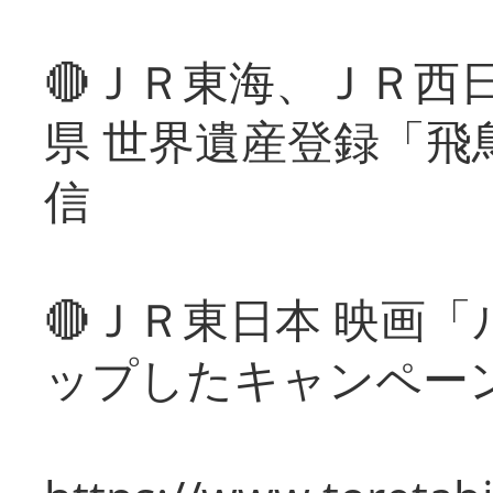
🔴ＪＲ東海、ＪＲ西
県 世界遺産登録「飛
信
🔴ＪＲ東日本 映画
ップしたキャンペー