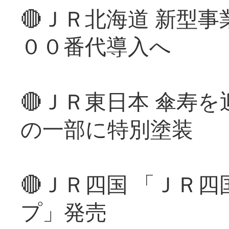
🔴ＪＲ北海道 新型
００番代導入へ
🔴ＪＲ東日本 傘寿
の一部に特別塗装
🔴ＪＲ四国 「ＪＲ
プ」発売