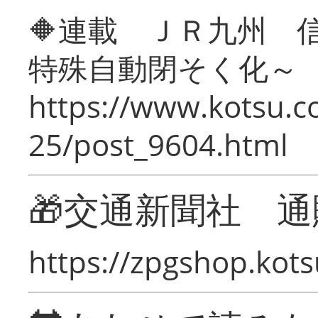
🔶連載 ＪＲ九州 
特殊自動閉そく化～
https://www.kotsu.c
25/post_9604.html
🎁交通新聞社 通
https://zpgshop.kots