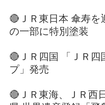
🔴ＪＲ東日本 傘寿
の一部に特別塗装
🔴ＪＲ四国 「ＪＲ
プ」発売
🔴ＪＲ東海、ＪＲ西