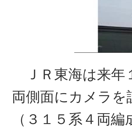
ＪＲ東海は来年
両側面にカメラを
（３１５系４両編