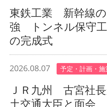
東鉄工業 新幹線の
強 トンネル保守工
の完成式
2026.08.07
予定・計画・施
ＪＲ九州 古宮社長
土交通大臣と面会 