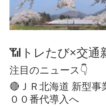
📶トレたび×交通
注目のニュース👇
🔴ＪＲ北海道 新型
００番代導入へ