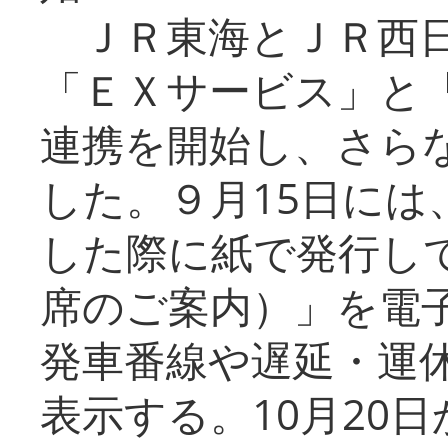
ＪＲ東海とＪＲ西日
「ＥＸサービス」と「
連携を開始し、さら
した。９月15日には
した際に紙で発行し
席のご案内）」を電
発車番線や遅延・運
表示する。10月20