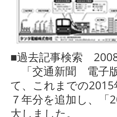
■過去記事検索 20
「交通新聞 電子版
て、これまでの201
７年分を追加し、「2
大しました