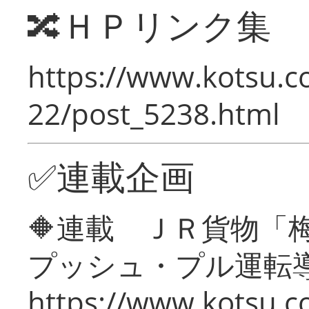
🔀ＨＰリンク集
https://www.kotsu.c
22/post_5238.html
✅連載企画
🔶連載 ＪＲ貨物
プッシュ・プル運転
https://www.kotsu.c