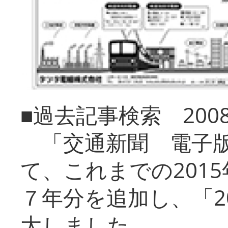
■過去記事検索 20
「交通新聞 電子版
て、これまでの201
７年分を追加し、「2
大しました