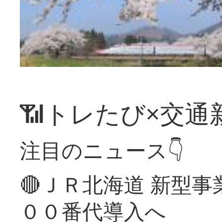
📶トレたび×交通
注目のニュース👇
🔴ＪＲ北海道 新型
００番代導入へ