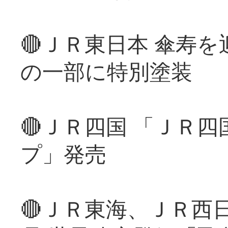
🔴ＪＲ東日本 傘寿
の一部に特別塗装
🔴ＪＲ四国 「ＪＲ
プ」発売
🔴ＪＲ東海、ＪＲ西