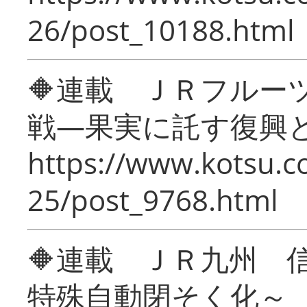
26/post_10188.html
🔶連載 ＪＲフルー
戦―果実に託す復興
https://www.kotsu.c
25/post_9768.html
🔶連載 ＪＲ九州 
特殊自動閉そく化～