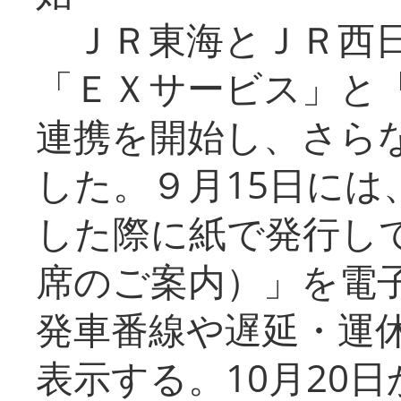
ＪＲ東海とＪＲ西日
「ＥＸサービス」と「
連携を開始し、さら
した。９月15日には
した際に紙で発行し
席のご案内）」を電
発車番線や遅延・運
表示する。10月20