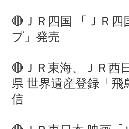
🔴ＪＲ四国 「ＪＲ
プ」発売
🔴ＪＲ東海、ＪＲ西
県 世界遺産登録「飛
信