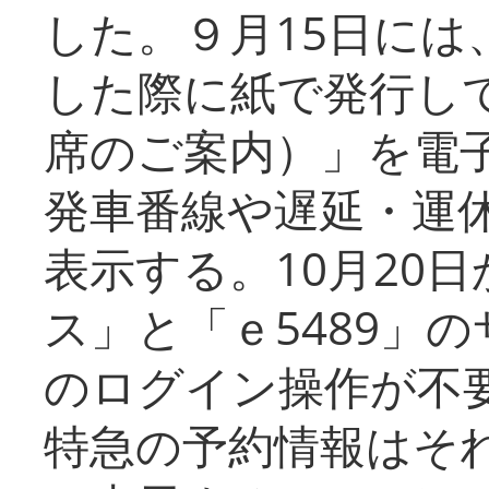
した。９月15日には
した際に紙で発行し
席のご案内）」を電
発車番線や遅延・運
表示する。10月20
ス」と「ｅ5489」
のログイン操作が不
特急の予約情報はそ