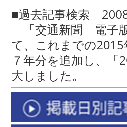
■過去記事検索 20
「交通新聞 電子版
て、これまでの201
７年分を追加し、「2
大しました