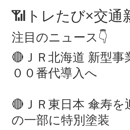
📶トレたび×交通
注目のニュース👇
🔴ＪＲ北海道 新型
００番代導入へ
🔴ＪＲ東日本 傘寿
の一部に特別塗装