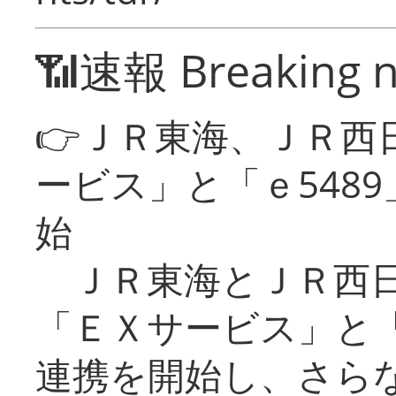
📶速報 Breaking 
👉ＪＲ東海、ＪＲ西
ービス」と「ｅ548
始
ＪＲ東海とＪＲ西日
「ＥＸサービス」と「
連携を開始し、さら