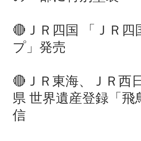
🔴ＪＲ四国 「ＪＲ
プ」発売
🔴ＪＲ東海、ＪＲ西
県 世界遺産登録「飛
信