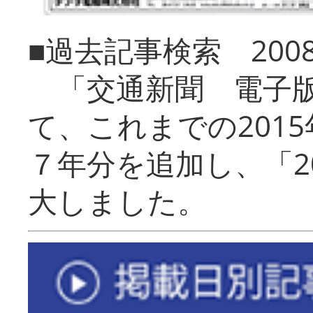
■過去記事検索 20
「交通新聞 電子版
て、これまでの201
７年分を追加し、「2
大しました