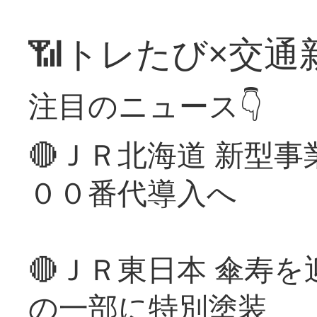
📶トレたび×交通
注目のニュース👇
🔴ＪＲ北海道 新型
００番代導入へ
🔴ＪＲ東日本 傘寿
の一部に特別塗装