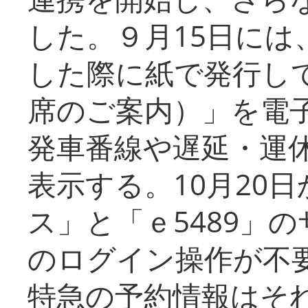
した。９月15日には
した際に紙で発行し
席のご案内）」を電
発車番線や遅延・運
表示する。10月20
ス」と「ｅ5489」
のログイン操作が不
特急の予約情報はそ