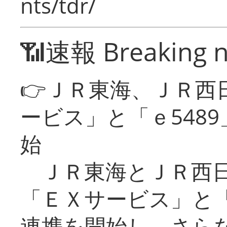
nts/tdr/
📶速報 Breaking 
👉ＪＲ東海、ＪＲ西
ービス」と「ｅ548
始
ＪＲ東海とＪＲ西日
「ＥＸサービス」と「
連携を開始し、さら