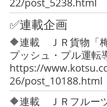
22/post_5238.html
✅連載企画
🔶連載 ＪＲ貨物
プッシュ・プル運転
https://www.kotsu.c
26/post_10188.html
🔶連載 ＪＲフルー