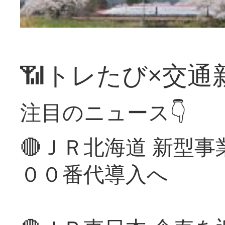
📶トレたび×交通
注目のニュース👇
🔴ＪＲ北海道 新型
００番代導入へ