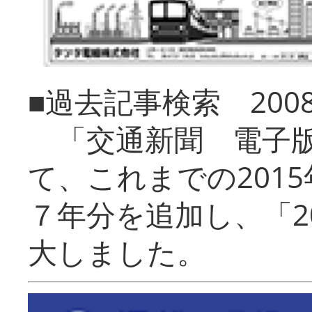
■過去記事検索 20
「交通新聞 電子版
て、これまでの201
７年分を追加し、「2
大しました