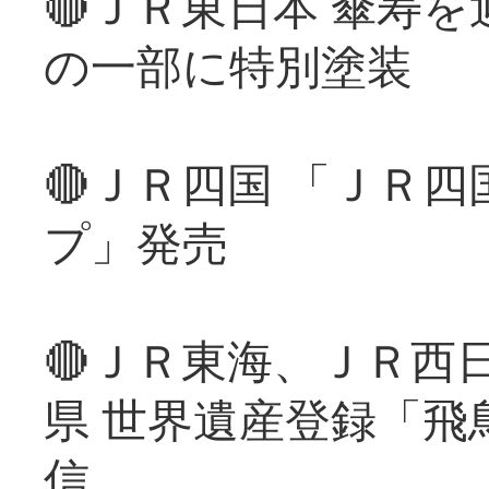
🔴ＪＲ東日本 傘寿
の一部に特別塗装
🔴ＪＲ四国 「ＪＲ
プ」発売
🔴ＪＲ東海、ＪＲ西
県 世界遺産登録「飛
信