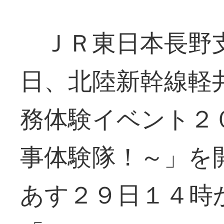
ＪＲ東日本長野
日、北陸新幹線軽
務体験イベント２
事体験隊！～」を
あす２９日１４時