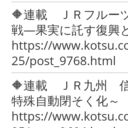
🔶連載 ＪＲフルー
戦―果実に託す復興
https://www.kotsu.c
25/post_9768.html
🔶連載 ＪＲ九州 
特殊自動閉そく化～
https://www.kotsu.c