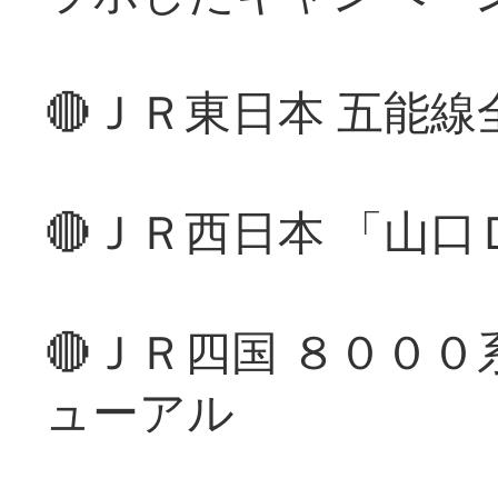
🔴ＪＲ東日本 五能
🔴ＪＲ西日本 「山
🔴ＪＲ四国 ８００
ューアル