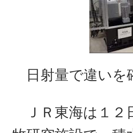
日射量で違いを
ＪＲ東海は１２日