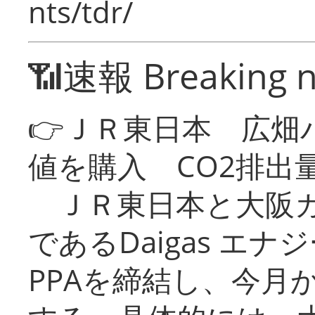
nts/tdr/
📶速報 Breaking 
👉ＪＲ東日本 広畑
値を購入 CO2排出
ＪＲ東日本と大阪ガ
であるDaigas エ
PPAを締結し、今月