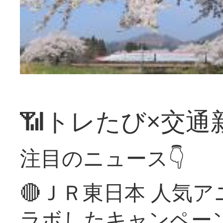
📶トレたび×交通
注目のニュース👇
🔴ＪＲ東日本 人気
ラボしたキャンペー