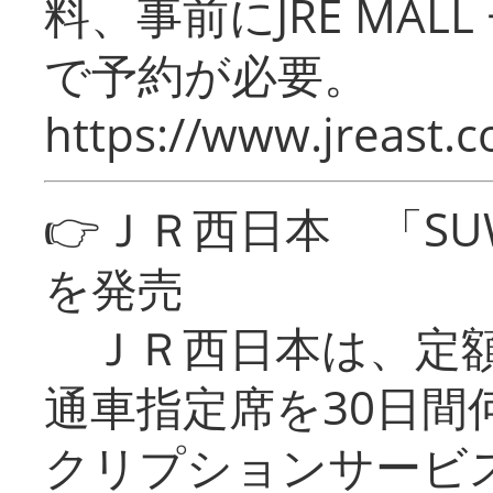
料、事前にJRE MA
で予約が必要。
https://www.jreast.co
👉ＪＲ西日本 「SU
を発売
ＪＲ西日本は、定額
通車指定席を30日間
クリプションサービス