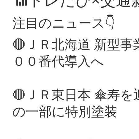
注目のニュース👇
🔴ＪＲ北海道 新型
００番代導入へ
🔴ＪＲ東日本 傘寿
の一部に特別塗装