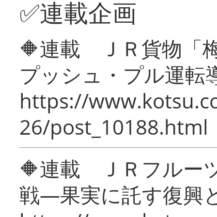
✅連載企画
🔶連載 ＪＲ貨物
プッシュ・プル運転
https://www.kotsu.c
26/post_10188.html
🔶連載 ＪＲフルー
戦―果実に託す復興