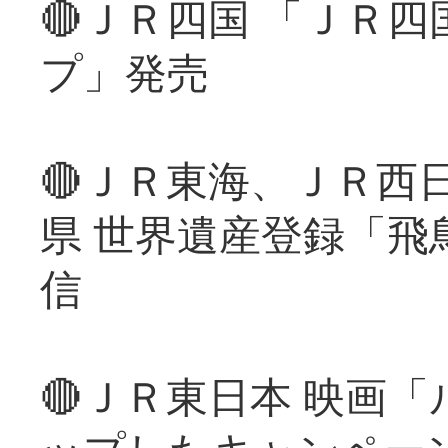
🔴ＪＲ四国 「ＪＲ
プ」発売
🔴ＪＲ東海、ＪＲ西
県 世界遺産登録「飛
信
🔴ＪＲ東日本 映画