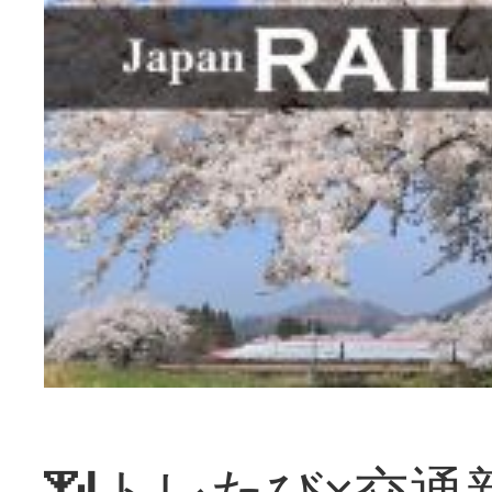
📶トレたび×交通