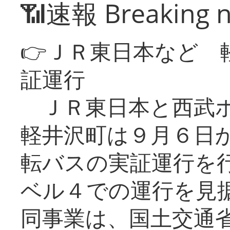
📶速報 Breaking 
👉ＪＲ東日本など 
証運行
ＪＲ東日本と西武ホ
軽井沢町は９月６日か
転バスの実証運行を
ベル４での運行を見
同事業は、国土交通