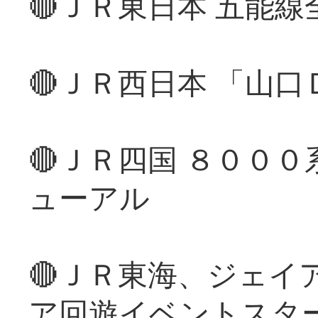
🔴ＪＲ東日本 五能
🔴ＪＲ西日本 「山
🔴ＪＲ四国 ８００
ューアル
🔴ＪＲ東海、ジェイ
ア回遊イベントスタ