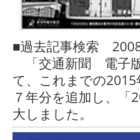
■過去記事検索 20
「交通新聞 電子版
て、これまでの201
７年分を追加し、「2
大しました