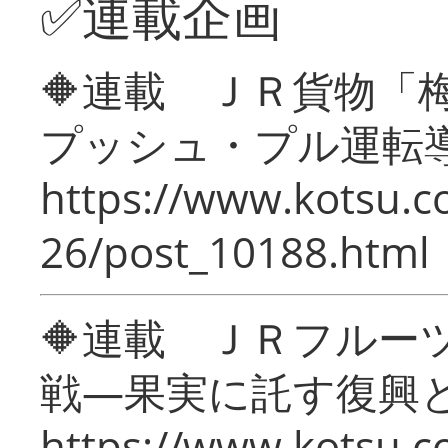
✅連載企画
🔶連載 ＪＲ貨物
プッシュ・プル運転
https://www.kotsu.c
26/post_10188.html
🔶連載 ＪＲフルー
戦―果実に託す復興
https://www.kotsu.c