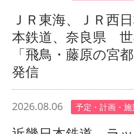
ＪＲ東海、ＪＲ西日
本鉄道、奈良県 世
「飛鳥・藤原の宮都
発信
2026.08.06
予定・計画・施
近畿日本鉄道 ラ