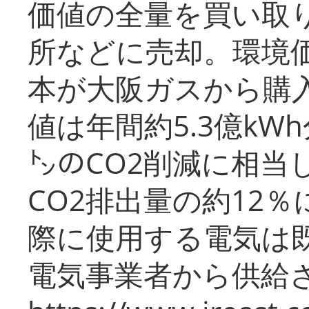
価値の全量を買い取
所などに売却。環境
本が大阪ガスから購
値は年間約5.3億kW
㌧のCO2削減に相当
CO2排出量の約12
際に使用する電気は
電気事業者から供給