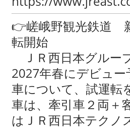
https://www.jreast.co
👉嵯峨野観光鉄道
転開始
ＪＲ西日本グループ
2027年春にデビュ
車について、試運転
車は、牽引車２両＋
はＪＲ西日本テクノ