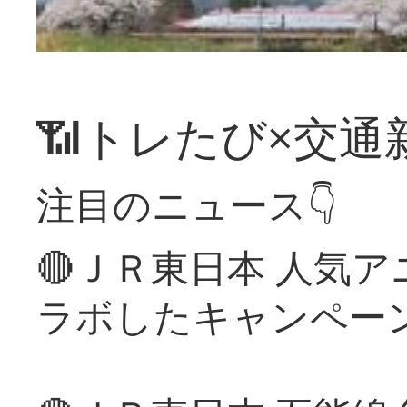
📶トレたび×交通
注目のニュース👇
🔴ＪＲ東日本 人気
ラボしたキャンペー