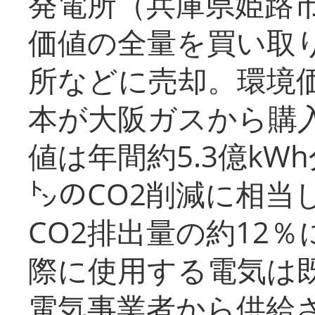
発電所（兵庫県姫路
価値の全量を買い取
所などに売却。環境
本が大阪ガスから購
値は年間約5.3億kW
㌧のCO2削減に相当
CO2排出量の約12
際に使用する電気は
電気事業者から供給