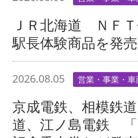
ＪＲ北海道 ＮＦＴ
駅長体験商品を発売
2026.08.05
営業・事業・車
京成電鉄、相模鉄道
道、江ノ島電鉄 「