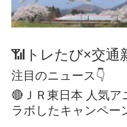
📶トレたび×交通
注目のニュース👇
🔴ＪＲ東日本 人気
ラボしたキャンペー