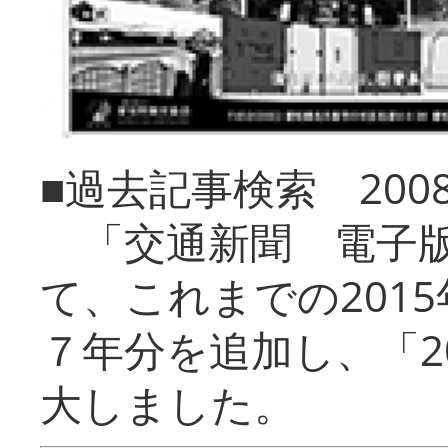
■過去記事検索 20
「交通新聞 電子版
て、これまでの201
７年分を追加し、「2
大しました