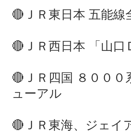
🔴ＪＲ東日本 五能
🔴ＪＲ西日本 「山
🔴ＪＲ四国 ８００
ューアル
🔴ＪＲ東海、ジェイ