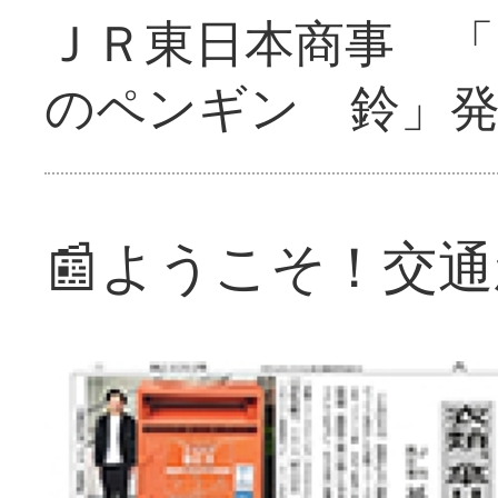
ＪＲ東日本商事 「
のペンギン 鈴」
📰ようこそ！交