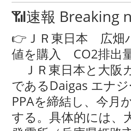
📶速報 Breaking 
👉ＪＲ東日本 広畑
値を購入 CO2排出
ＪＲ東日本と大阪ガ
であるDaigas エ
PPAを締結し、今月
する。具体的には、