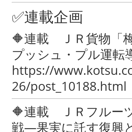
✅連載企画
🔶連載 ＪＲ貨物
プッシュ・プル運転
https://www.kotsu.c
26/post_10188.html
🔶連載 ＪＲフルー
戦―果実に託す復興