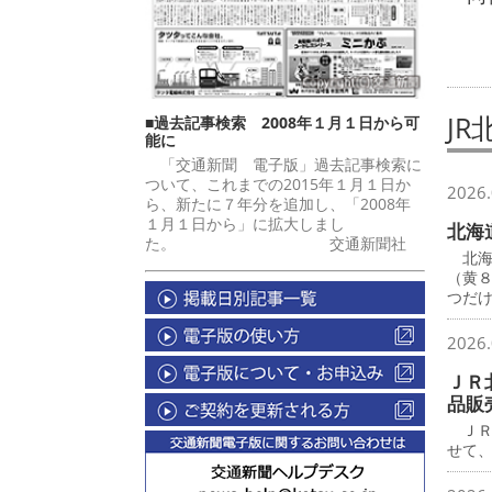
JR
■過去記事検索 2008年１月１日から可
能に
「交通新聞 電子版」過去記事検索に
ついて、これまでの2015年１月１日か
2026.
ら、新たに７年分を追加し、「2008年
１月１日から」に拡大しまし
北海
た。 交通新聞社
北海
（黄
つだ
2026.
ＪＲ
品販
ＪＲ
せて