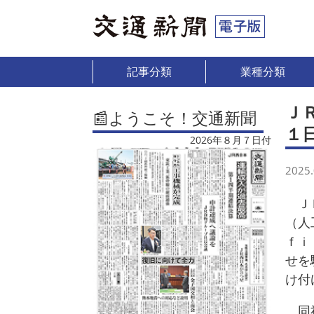
記事分類
業種分類
Ｊ
📰ようこそ！交通新聞
１
2026年８月７日付
2025.
ＪＲ
（人
ｆｉ
せを
け付
同社