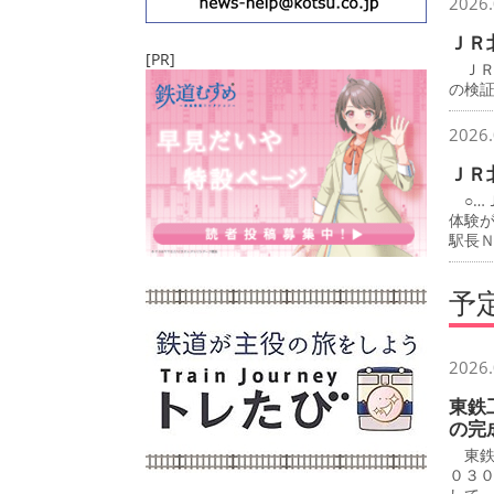
2026.
ＪＲ
[PR]
ＪＲ
の検
2026.
ＪＲ
○…
体験
駅長
予
2026.
東鉄
の完
東鉄
０３