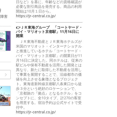
日など）を基に、年齢などの資格確認が
必要な割引商品を発売する。商品の利用
告
開始は10月１日から。
https://jr-central.co.jp/
送障害
👉ＪＲ東海グループ 「コートヤード・
バイ・マリオット京都駅」11月16日に
開業
ＪＲ東海不動産とＪＲ東海ホテルズが
米国のマリオット・インターナショナル
と推進しているホテル「コートヤード・
バイ・マリオット京都駅」の開業日が11
月16日に決定した。同ホテルは、従来の
駅ビルや保有不動産を活用した開発とは
異なり、新たに取得した不動産を活用し
て事業を展開することで、沿線都市の価
値を向上させる象徴となるプロジェク
ト。東海道新幹線京都駅八条東口から徒
歩３分という絶好のロケーションで、
「京都旅の『拠点』となるホテル」をコ
ンセプトに、全10タイプ、計270の客室
を用意する。宿泊予約は公式サイトで受
付中。
https://jr-central.co.jp/