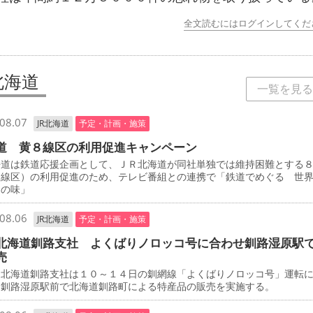
全文読むにはログインしてくだ
北海道
一覧を見る
08.07
JR北海道
予定・計画・施策
道 黄８線区の利用促進キャンペーン
道は鉄道応援企画として、ＪＲ北海道が同社単独では維持困難とする
８線区）の利用促進のため、テレビ番組との連携で「鉄道でめぐる 世
けの味」
08.06
JR北海道
予定・計画・施策
北海道釧路支社 よくばりノロッコ号に合わせ釧路湿原駅
売
北海道釧路支社は１０～１４日の釧網線「よくばりノロッコ号」運転
、釧路湿原駅前で北海道釧路町による特産品の販売を実施する。