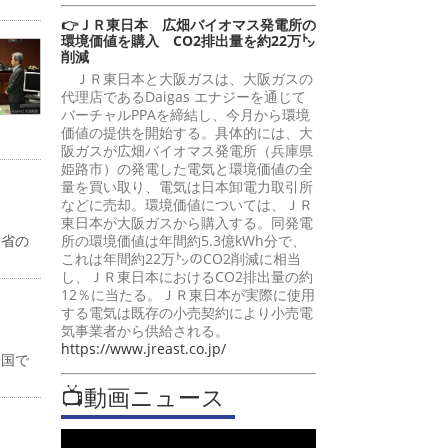
👉ＪＲ東日本 広畑バイオマス発電所の
環境価値を購入 CO2排出量を約22万㌧
削減
ＪＲ東日本と大阪ガスは、大阪ガスの
代理店であるDaigas エナジーを通じて
バーチャルPPAを締結し、今月から環境
価値の提供を開始する。具体的には、大
阪ガスが広畑バイオマス発電所（兵庫県
姫路市）の発電した電気と環境価値の全
量を買い取り、電気は日本卸電力取引所
などに売却。環境価値については、ＪＲ
東日本が大阪ガスから購入する。同発電
働省の
所の環境価値は年間約5.3億kWh分で、
これは年間約22万㌧のCO2削減に相当
し、ＪＲ東日本におけるCO2排出量の約
12％に当たる。ＪＲ東日本が実際に使用
する電気は既存の小売契約により小売電
気事業者から供給される。
https://www.jreast.co.jp/
全国で
📺動画ニュース