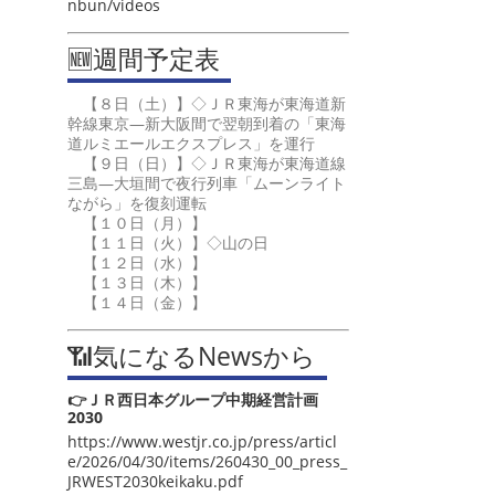
nbun/videos
🆕週間予定表
【８日（土）】◇ＪＲ東海が東海道新
幹線東京―新大阪間で翌朝到着の「東海
道ルミエールエクスプレス」を運行
【９日（日）】◇ＪＲ東海が東海道線
三島―大垣間で夜行列車「ムーンライト
ながら」を復刻運転
【１０日（月）】
【１１日（火）】◇山の日
【１２日（水）】
【１３日（木）】
【１４日（金）】
📶気になるNewsから
👉ＪＲ西日本グループ中期経営計画
2030
https://www.westjr.co.jp/press/articl
e/2026/04/30/items/260430_00_press_
JRWEST2030keikaku.pdf