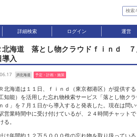
詳細検索
ログイン
運営
Ｒ北海道 落とし物クラウドｆｉｎｄ ７
日導入
06.17
JR北海道
予定・計画・施策
北海道は１１日、ｆｉｎｄ（東京都港区）が提供する
工知能）を活用した忘れ物検索サービス「落とし物クラ
ｎｄ」を７月１日から導入すると発表した。現在は問い
駅営業時間中に受け付けているが、２４時間チャットで
ける。
は年間約１２万５０００件の忘れ物を取り扱っている