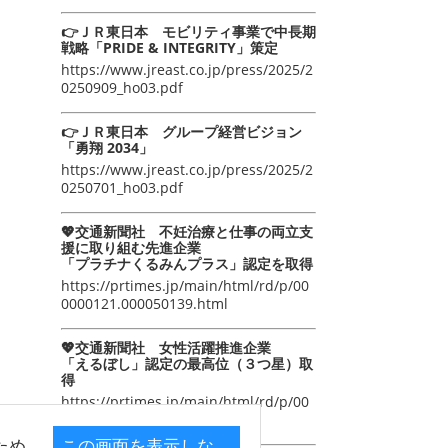
👉ＪＲ東日本 モビリティ事業で中長期
戦略「PRIDE & INTEGRITY」策定
https://www.jreast.co.jp/press/2025/2
0250909_ho03.pdf
👉ＪＲ東日本 グループ経営ビジョン
「勇翔 2034」
https://www.jreast.co.jp/press/2025/2
0250701_ho03.pdf
💖交通新聞社 不妊治療と仕事の両立支
援に取り組む先進企業
「プラチナくるみんプラス」認定を取得
https://prtimes.jp/main/html/rd/p/00
0000121.000050139.html
💖交通新聞社 女性活躍推進企業
「えるぼし」認定の最高位（３つ星）取
得
https://prtimes.jp/main/html/rd/p/00
0000105.000050139.html
ため
この画面を表示しな