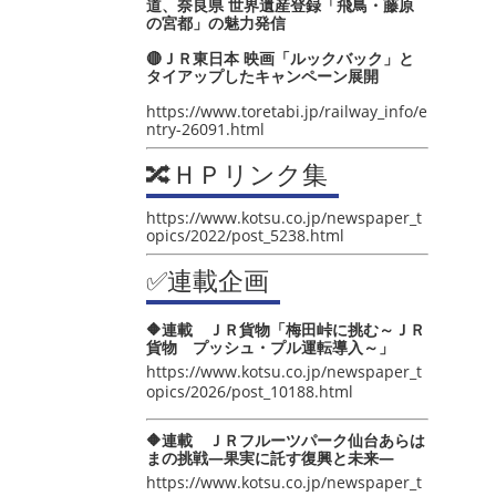
道、奈良県 世界遺産登録「飛鳥・藤原
の宮都」の魅力発信
🔴ＪＲ東日本 映画「ルックバック」と
タイアップしたキャンペーン展開
https://www.toretabi.jp/railway_info/e
ntry-26091.html
🔀ＨＰリンク集
https://www.kotsu.co.jp/newspaper_t
opics/2022/post_5238.html
✅連載企画
🔶連載 ＪＲ貨物「梅田峠に挑む～ＪＲ
貨物 プッシュ・プル運転導入～」
https://www.kotsu.co.jp/newspaper_t
opics/2026/post_10188.html
🔶連載 ＪＲフルーツパーク仙台あらは
まの挑戦―果実に託す復興と未来―
https://www.kotsu.co.jp/newspaper_t