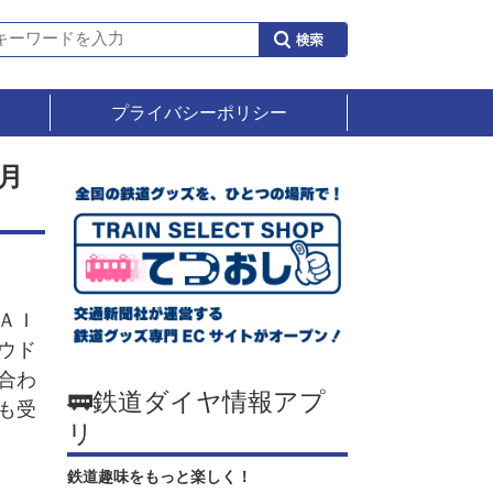
プライバシーポリシー
月
ＡＩ
ウド
合わ
🚃鉄道ダイヤ情報アプ
も受
リ
鉄道趣味をもっと楽しく！
。