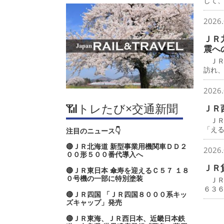
して
2026.
ＪＲ
震へ
ＪＲ
訪れ
2026.
📶トレたび×交通新聞
ＪＲ
ＪＲ
「え
注目のニュース👇
🔴ＪＲ北海道 新型事業用機関車ＤＤ２
2026.
００形５００番代導入へ
ＪＲ
🔴ＪＲ東日本 傘寿を迎えるＣ５７ １８
０号機の一部に特別塗装
ＪＲ
６３
🔴ＪＲ四国 「ＪＲ四国８０００系キッ
ズキャップ」発売
🔴ＪＲ東海、ＪＲ西日本、近畿日本鉄