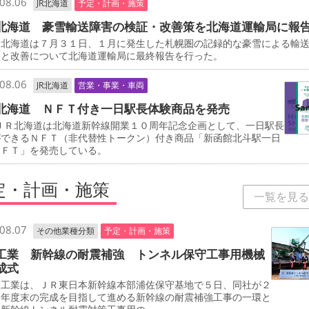
08.06
JR北海道
予定・計画・施策
北海道 豪雪輸送障害の検証・改善策を北海道運輸局に報
北海道は７月３１日、１月に発生した札幌圏の記録的な豪雪による輸
証と改善について北海道運輸局に最終報告を行った。
08.06
JR北海道
営業・事業・車両
北海道 ＮＦＴ付き一日駅長体験商品を発売
ＪＲ北海道は北海道新幹線開業１０周年記念企画として、一日駅長
ができるＮＦＴ（非代替性トークン）付き商品「新函館北斗駅一日
ＮＦＴ」を発売している。
定・計画・施策
一覧を見る
08.07
その他業種分類
予定・計画・施策
工業 新幹線の耐震補強 トンネル保守工事用機械
成式
工業は、ＪＲ東日本新幹線本部浦佐保守基地で５日、同社が２
０年度末の完成を目指して進める新幹線の耐震補強工事の一環と