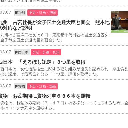
、新幹線トンネル耐震対策工事用の
08.07
JR九州
予定・計画・施策
九州 古宮社長が金子国土交通大臣と面会 熊本地
の対応など説明
九州の古宮洋二社長は６日、東京都千代田区の国土交通省を
、金子恭之国土交通大臣と面会した。
08.07
JR西日本
予定・計画・施策
西日本 「えるぼし認定」３つ星を取得
西日本は、女性活躍推進に関する取り組みが優良と認められ、厚生労
るぼし認定」で最高位となる「３つ星」評価を取得した。
08.07
JR貨物
予定・計画・施策
貨物 お盆期間に貨物列車６３６本を運転
貨物は、お盆休み期間（７～１７日）の多様なニーズに応えるため、
６本のコンテナ列車を運転する。