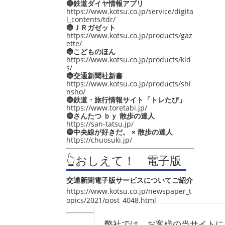
🔵鉄道ダイヤ情報アプリ
https://www.kotsu.co.jp/service/digita
l_contents/tdr/
🔵ＪＲガゼット
https://www.kotsu.co.jp/products/gaz
ette/
🔵こどものほん
https://www.kotsu.co.jp/products/kid
s/
🔵交通新聞社新書
https://www.kotsu.co.jp/products/shi
nsho/
🔵鉄道・旅行情報サイト「トレたび」
https://www.toretabi.jp/
🔵さんたつ ｂｙ 散歩の達人
https://san-tatsu.jp/
🔵中央線が好きだ。 × 散歩の達人
https://chuosuki.jp/
👆おしえて！ 電子版
交通新聞電子版サービスについてご紹介
https://www.kotsu.co.jp/newspaper_t
opics/2021/post_4048.html
弊社では、お客様の当サイトに