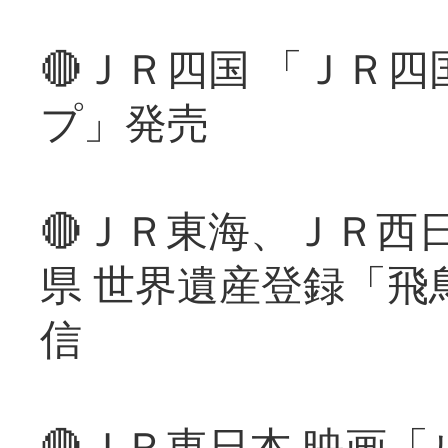
🔴ＪＲ四国 「ＪＲ
プ」発売
🔴ＪＲ東海、ＪＲ西
県 世界遺産登録「飛
信
🔴ＪＲ東日本 映画