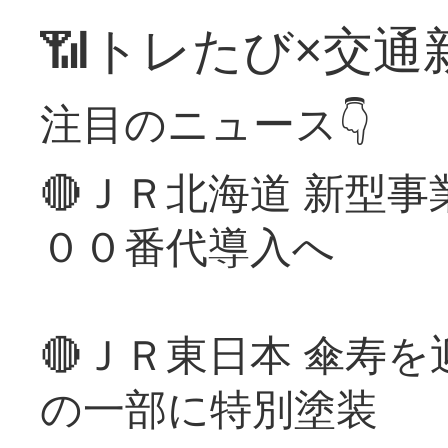
📶トレたび×交通
注目のニュース👇
🔴ＪＲ北海道 新型
００番代導入へ
🔴ＪＲ東日本 傘寿
の一部に特別塗装