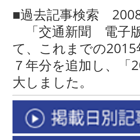
■過去記事検索 20
「交通新聞 電子版
て、これまでの201
７年分を追加し、「2
大しました