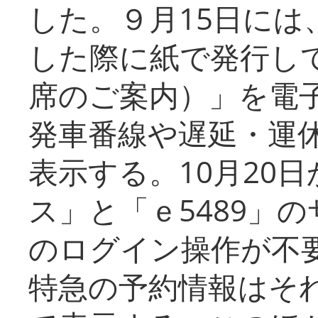
した。９月15日には
した際に紙で発行し
席のご案内）」を電
発車番線や遅延・運
表示する。10月20
ス」と「ｅ5489」
のログイン操作が不
特急の予約情報はそ