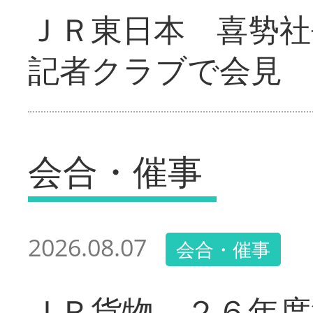
ＪＲ東日本 喜㔟社
記者クラブで会見
会合・催事
2026.08.07
会合・催事
ＪＲ貨物 ２６年度