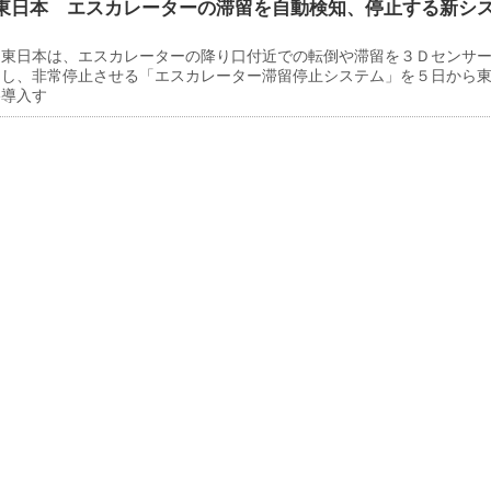
東日本 エスカレーターの滞留を自動検知、停止する新シ
東日本は、エスカレーターの降り口付近での転倒や滞留を３Ｄセンサ
知し、非常停止させる「エスカレーター滞留停止システム」を５日から
格導入す