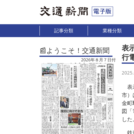
記事分類
業種分類
表
📰ようこそ！交通新聞
行
2026年８月７日付
2025.
表示
市）
金町
図「
した
鉄道