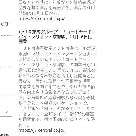
日など）を基に、年齢などの資格確認が
必要な割引商品を発売する。商品の利用
開始は10月１日から。
https://jr-central.co.jp/
いた価
👉ＪＲ東海グループ 「コートヤード・
バイ・マリオット京都駅」11月16日に
開業
ＪＲ東海不動産とＪＲ東海ホテルズが
米国のマリオット・インターナショナル
と推進しているホテル「コートヤード・
バイ・マリオット京都駅」の開業日が11
月16日に決定した。同ホテルは、従来の
駅ビルや保有不動産を活用した開発とは
異なり、新たに取得した不動産を活用し
て事業を展開することで、沿線都市の価
値を向上させる象徴となるプロジェク
ト。東海道新幹線京都駅八条東口から徒
歩３分という絶好のロケーションで、
「京都旅の『拠点』となるホテル」をコ
ンセプトに、全10タイプ、計270の客室
を用意する。宿泊予約は公式サイトで受
付中。
https://jr-central.co.jp/