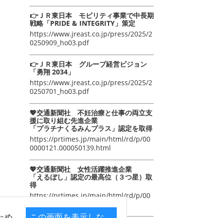
👉ＪＲ東日本 モビリティ事業で中長期
戦略「PRIDE & INTEGRITY」策定
https://www.jreast.co.jp/press/2025/2
0250909_ho03.pdf
👉ＪＲ東日本 グループ経営ビジョン
「勇翔 2034」
https://www.jreast.co.jp/press/2025/2
0250701_ho03.pdf
💖交通新聞社 不妊治療と仕事の両立支
援に取り組む先進企業
「プラチナくるみんプラス」認定を取得
https://prtimes.jp/main/html/rd/p/00
0000121.000050139.html
💖交通新聞社 女性活躍推進企業
「えるぼし」認定の最高位（３つ星）取
得
https://prtimes.jp/main/html/rd/p/00
0000105.000050139.html
ため
この画面を表示しな