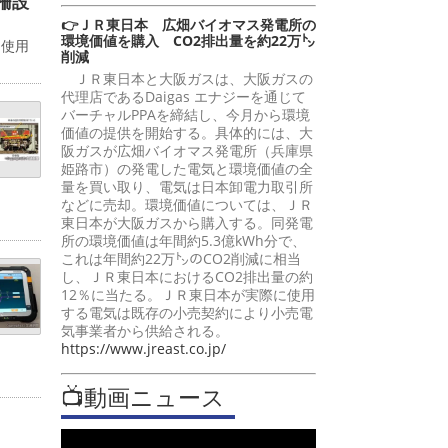
柵設
👉ＪＲ東日本 広畑バイオマス発電所の
環境価値を購入 CO2排出量を約22万㌧
。使用
削減
ＪＲ東日本と大阪ガスは、大阪ガスの
代理店であるDaigas エナジーを通じて
バーチャルPPAを締結し、今月から環境
価値の提供を開始する。具体的には、大
阪ガスが広畑バイオマス発電所（兵庫県
姫路市）の発電した電気と環境価値の全
量を買い取り、電気は日本卸電力取引所
などに売却。環境価値については、ＪＲ
東日本が大阪ガスから購入する。同発電
所の環境価値は年間約5.3億kWh分で、
これは年間約22万㌧のCO2削減に相当
し、ＪＲ東日本におけるCO2排出量の約
12％に当たる。ＪＲ東日本が実際に使用
する電気は既存の小売契約により小売電
気事業者から供給される。
https://www.jreast.co.jp/
📺動画ニュース