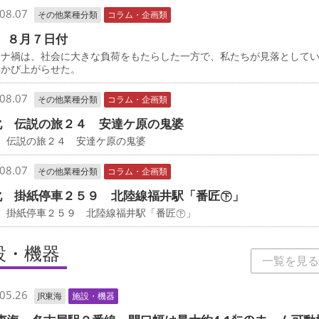
08.07
その他業種分類
コラム・企画類
 ８月７日付
ナ禍は、社会に大きな負荷をもたらした一方で、私たちが見落として
浮かび上がらせた。
08.07
その他業種分類
コラム・企画類
化 伝説の旅２４ 安達ケ原の鬼婆
 伝説の旅２４ 安達ケ原の鬼婆
08.07
その他業種分類
コラム・企画類
化 掛紙停車２５９ 北陸線福井駅「番匠㊦」
化 掛紙停車２５９ 北陸線福井駅「番匠㊦」
設・機器
一覧を見る
05.26
JR東海
施設・機器