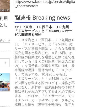
https://www.kotsu.co.jp/service/digita
l_contents/tdr/
📶速報 Breaking news
利用
とし
👉ＪＲ東海、ＪＲ西日本、ＪＲ九州
「ＥＸサービス」と「ｅ5489」のサー
ビス間連携を開始
ＪＲ東海とＪＲ西日本、ＪＲ九州は６
さい
日、「ＥＸサービス」と「ｅ5489」の
サービス間連携を開始し、さらなる機能
拡充を図ると発表した。９月15日には、
新幹線の自動改札を通過した際に紙で発
行している「ＥＸご利用票（座席のご案
内）」を電子化。列車や座席に加え、発
車番線や遅延・運休情報も「ＥＸアプ
リ」で表示する。10月20日からは、
「ＥＸサービス」と「ｅ5489」のサー
ビス間を移動する際のログイン操作が不
要となり、新幹線・在来線特急の予約情
報はそれぞれのアプリでをまとめて表示
する。このほか、「ＥＸサービス」でマ
イナンバーカードやマイナポータルから
取得した情報（障害者手帳情報、生年月