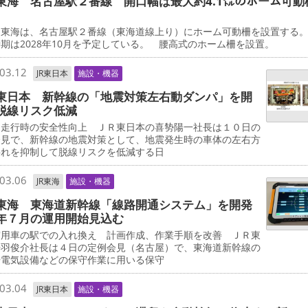
東海 名古屋駅２番線 開口幅は最大約4.1㍍のホーム可動
東海は、名古屋駅２番線（東海道線上り）にホーム可動柵を設置する
期は2028年10月を予定している。 腰高式のホーム柵を設置。
03.12
JR東日本
施設・機器
東日本 新幹線の「地震対策左右動ダンパ」を開
脱線リスク低減
走行時の安全性向上 ＪＲ東日本の喜㔟陽一社長は１０日の
会見で、新幹線の地震対策として、地震発生時の車体の左右方
揺れを抑制して脱線リスクを低減する日
03.06
JR東海
施設・機器
東海 東海道新幹線「線路開通システム」を開発
年７月の運用開始見込む
用車の駅での入れ換え 計画作成、作業手順を改善 ＪＲ東
丹羽俊介社長は４日の定例会見（名古屋）で、東海道新幹線の
や電気設備などの保守作業に用いる保守
03.04
JR東日本
施設・機器