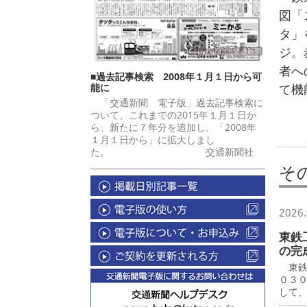
図「
タ」
ジ。
者へ
■過去記事検索 2008年１月１日から可
能に
て機
「交通新聞 電子版」過去記事検索に
ついて、これまでの2015年１月１日か
ら、新たに７年分を追加し、「2008年
１月１日から」に拡大しまし
た。 交通新聞社
そ
2026.
東鉄
の完
東鉄
０３
して