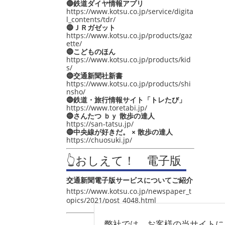
🔵鉄道ダイヤ情報アプリ
https://www.kotsu.co.jp/service/digita
l_contents/tdr/
🔵ＪＲガゼット
https://www.kotsu.co.jp/products/gaz
ette/
🔵こどものほん
https://www.kotsu.co.jp/products/kid
s/
🔵交通新聞社新書
https://www.kotsu.co.jp/products/shi
nsho/
🔵鉄道・旅行情報サイト「トレたび」
https://www.toretabi.jp/
🔵さんたつ ｂｙ 散歩の達人
https://san-tatsu.jp/
🔵中央線が好きだ。 × 散歩の達人
https://chuosuki.jp/
👆おしえて！ 電子版
交通新聞電子版サービスについてご紹介
https://www.kotsu.co.jp/newspaper_t
opics/2021/post_4048.html
弊社では、お客様の当サイトに