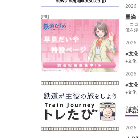
2026.
墨滴
[PR]
コロ
値を
2026.
※文
※文化
2026.
※文
※文
施
2026.