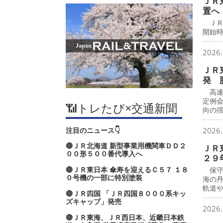
ＪＲ
置へ
ＪＲ
開始時
2026.
ＪＲ
発 
高速
定例
📶トレたび×交通新聞
向の
注目のニュース👇
2026.
🔴ＪＲ北海道 新型事業用機関車ＤＤ２
ＪＲ
００形５００番代導入へ
２９
🔴ＪＲ東日本 傘寿を迎えるＣ５７ １８
保守
０号機の一部に特別塗装
海の
軌道
🔴ＪＲ四国 「ＪＲ四国８０００系キッ
ズキャップ」発売
2026.
🔴ＪＲ東海、ＪＲ西日本、近畿日本鉄