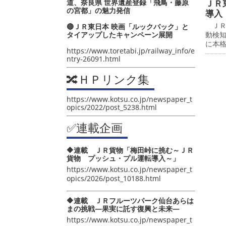
道、奈良県 世界遺産登録「飛鳥・藤原
ＪＲ
の宮都」の魅力発信
導入
ＪＲ
🔴ＪＲ東日本 映画「ルックバック」と
タイアップしたキャンペーン展開
動検
に本
https://www.toretabi.jp/railway_info/e
ntry-26091.html
🔀ＨＰリンク集
https://www.kotsu.co.jp/newspaper_t
opics/2022/post_5238.html
✅連載企画
🔶連載 ＪＲ貨物「梅田峠に挑む～ＪＲ
貨物 プッシュ・プル運転導入～」
https://www.kotsu.co.jp/newspaper_t
opics/2026/post_10188.html
🔶連載 ＪＲフルーツパーク仙台あらは
まの挑戦―果実に託す復興と未来―
https://www.kotsu.co.jp/newspaper_t