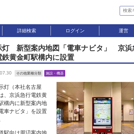
詳細検索
ログイン
運営
示灯 新型案内地図「電車ナビタ」 京浜
電鉄黄金町駅構内に設置
07.30
その他業種分類
施設・機器
灯（本社名古屋
は、京浜急行電鉄黄
駅構内に新型案内地
電車ナビタ」を設置
。
駅向け周辺案内地