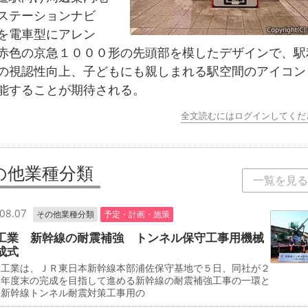
ステーションナビ
を電車型にアレン
赤色の京急１０００形の先頭部を模したデザインで、駅
の視認性向上、子どもにも親しまれる駅空間のアイコン
能することが期待される。
全文読むにはログインしてくだ
の他業種分類
一覧を見る
08.07
その他業種分類
予定・計画・施策
工業 新幹線の耐震補強 トンネル保守工事用機械
成式
工業は、ＪＲ東日本新幹線本部浦佐保守基地で５日、同社が２
０年度末の完成を目指して進める新幹線の耐震補強工事の一環と
、新幹線トンネル耐震対策工事用の