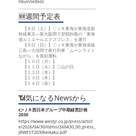
nbun/videos
🆕週間予定表
【８日（土）】◇ＪＲ東海が東海道新
幹線東京―新大阪間で翌朝到着の「東海
道ルミエールエクスプレス」を運行
【９日（日）】◇ＪＲ東海が東海道線
三島―大垣間で夜行列車「ムーンライト
ながら」を復刻運転
【１０日（月）】
【１１日（火）】◇山の日
【１２日（水）】
【１３日（木）】
【１４日（金）】
📶気になるNewsから
👉ＪＲ西日本グループ中期経営計画
2030
https://www.westjr.co.jp/press/articl
e/2026/04/30/items/260430_00_press_
JRWEST2030keikaku.pdf