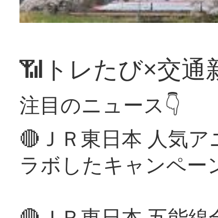
📶トレたび×交通
注目のニュース👇
🔴ＪＲ東日本 人気
ラボしたキャンペー
🔴ＪＲ東日本 五能