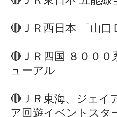
🔴ＪＲ西日本 「山
🔴ＪＲ四国 ８００
ューアル
🔴ＪＲ東海、ジェイ
ア回遊イベントスタ