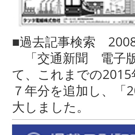
■過去記事検索 20
「交通新聞 電子版
て、これまでの201
７年分を追加し、「2
大しました