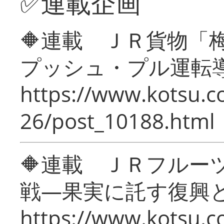
✅連載企画
🔶連載 ＪＲ貨物
プッシュ・プル運転
https://www.kotsu.c
26/post_10188.html
🔶連載 ＪＲフルー
戦―果実に託す復興
https://www.kotsu.c