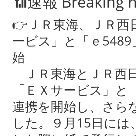
📶速報 Breaking 
👉ＪＲ東海、ＪＲ西
ービス」と「ｅ548
始
ＪＲ東海とＪＲ西日
「ＥＸサービス」と「
連携を開始し、さら
した。９月15日には