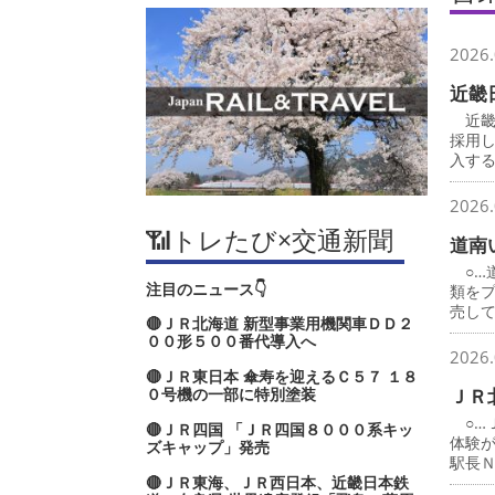
2026.
近畿
近畿
採用
入す
2026.
📶トレたび×交通新聞
道南
○…
注目のニュース👇
類を
売し
🔴ＪＲ北海道 新型事業用機関車ＤＤ２
００形５００番代導入へ
2026.
🔴ＪＲ東日本 傘寿を迎えるＣ５７ １８
０号機の一部に特別塗装
ＪＲ
○…
🔴ＪＲ四国 「ＪＲ四国８０００系キッ
体験
ズキャップ」発売
駅長
🔴ＪＲ東海、ＪＲ西日本、近畿日本鉄