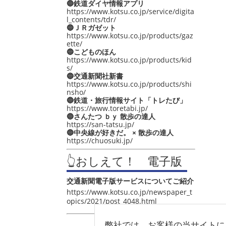
🔵鉄道ダイヤ情報アプリ
https://www.kotsu.co.jp/service/digita
l_contents/tdr/
🔵ＪＲガゼット
https://www.kotsu.co.jp/products/gaz
ette/
🔵こどものほん
https://www.kotsu.co.jp/products/kid
s/
🔵交通新聞社新書
https://www.kotsu.co.jp/products/shi
nsho/
🔵鉄道・旅行情報サイト「トレたび」
https://www.toretabi.jp/
🔵さんたつ ｂｙ 散歩の達人
https://san-tatsu.jp/
🔵中央線が好きだ。 × 散歩の達人
https://chuosuki.jp/
👆おしえて！ 電子版
交通新聞電子版サービスについてご紹介
https://www.kotsu.co.jp/newspaper_t
opics/2021/post_4048.html
弊社では、お客様の当サイトに