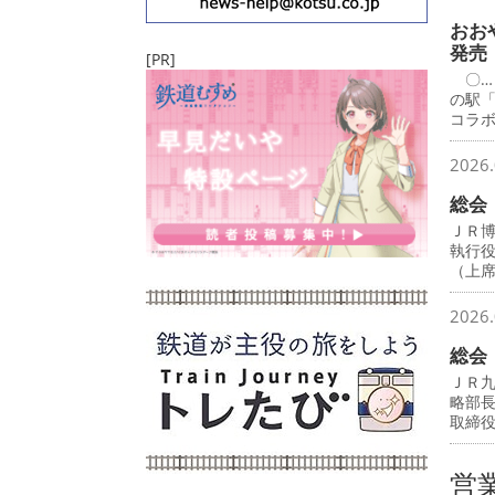
おお
発売
[PR]
〇…
の駅
コラ
2026.
総会
ＪＲ
執行
（上
2026.
総会
ＪＲ
略部
取締
営