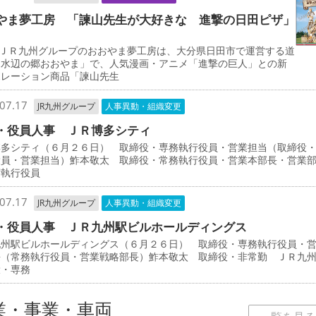
やま夢工房 「諫山先生が大好きな 進撃の日田ピザ」
ＪＲ九州グループのおおやま夢工房は、大分県日田市で運営する道
「水辺の郷おおやま」で、人気漫画・アニメ「進撃の巨人」との新
ボレーション商品「諫山先生
07.17
JR九州グループ
人事異動・組織変更
・役員人事 ＪＲ博多シティ
博多シティ（６月２６日） 取締役・専務執行役員・営業担当（取締役
役員・営業担当）鮓本敬太 取締役・常務執行役員・営業本部長・営業
席執行役員
07.17
JR九州グループ
人事異動・組織変更
・役員人事 ＪＲ九州駅ビルホールディングス
九州駅ビルホールディングス（６月２６日） 取締役・専務執行役員・
長（常務執行役員・営業戦略部長）鮓本敬太 取締役・非常勤 ＪＲ九
役・専務
業・事業・車両