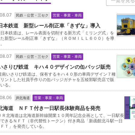
一覧を見る
08.07
民鉄・公営・三セク
営業・事業・車両
日本鉄道 新型レール削正車「きずな」導入
日本鉄道は、レール表面を切削する新方式「ミリング式」を
した新型レール削正車「きずな」（ＲＯＭＩＬＬ６００）を導
る。
08.07
民鉄・公営・三セク
営業・事業・車両
いさりび鉄道 キハ４０デザインの缶バッジ販売
道南いさりび鉄道は、保有するキハ４０形の車両デザイン７種
プリントした社員手作りの缶バッジガチャを五稜郭駅売店で販
ている。
08.06
JR北海道
営業・事業・車両
北海道 ＮＦＴ付き一日駅長体験商品を発売
ＪＲ北海道は北海道新幹線開業１０周年記念企画として、一日駅長
ができるＮＦＴ（非代替性トークン）付き商品「新函館北斗駅一日
ＮＦＴ」を発売している。