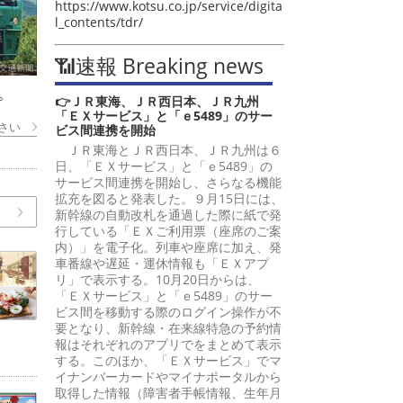
https://www.kotsu.co.jp/service/digita
l_contents/tdr/
📶速報 Breaking news
。
👉ＪＲ東海、ＪＲ西日本、ＪＲ九州
「ＥＸサービス」と「ｅ5489」のサー
さい
ビス間連携を開始
ＪＲ東海とＪＲ西日本、ＪＲ九州は６
日、「ＥＸサービス」と「ｅ5489」の
サービス間連携を開始し、さらなる機能
拡充を図ると発表した。９月15日には、
新幹線の自動改札を通過した際に紙で発
行している「ＥＸご利用票（座席のご案
内）」を電子化。列車や座席に加え、発
車番線や遅延・運休情報も「ＥＸアプ
リ」で表示する。10月20日からは、
「ＥＸサービス」と「ｅ5489」のサー
ビス間を移動する際のログイン操作が不
要となり、新幹線・在来線特急の予約情
報はそれぞれのアプリでをまとめて表示
する。このほか、「ＥＸサービス」でマ
イナンバーカードやマイナポータルから
取得した情報（障害者手帳情報、生年月