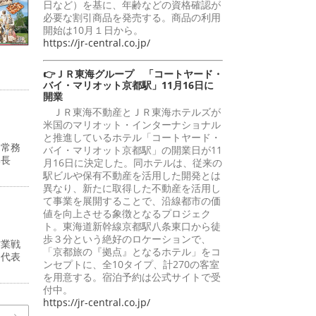
日など）を基に、年齢などの資格確認が
必要な割引商品を発売する。商品の利用
開始は10月１日から。
https://jr-central.co.jp/
👉ＪＲ東海グループ 「コートヤード・
バイ・マリオット京都駅」11月16日に
開業
ＪＲ東海不動産とＪＲ東海ホテルズが
米国のマリオット・インターナショナル
と推進しているホテル「コートヤード・
・常務
バイ・マリオット京都駅」の開業日が11
部長
月16日に決定した。同ホテルは、従来の
駅ビルや保有不動産を活用した開発とは
異なり、新たに取得した不動産を活用し
て事業を展開することで、沿線都市の価
値を向上させる象徴となるプロジェク
ト。東海道新幹線京都駅八条東口から徒
歩３分という絶好のロケーションで、
営業戦
「京都旅の『拠点』となるホテル」をコ
州代表
ンセプトに、全10タイプ、計270の客室
を用意する。宿泊予約は公式サイトで受
付中。
https://jr-central.co.jp/