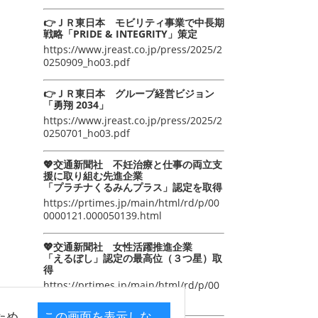
👉ＪＲ東日本 モビリティ事業で中長期
戦略「PRIDE & INTEGRITY」策定
https://www.jreast.co.jp/press/2025/2
0250909_ho03.pdf
👉ＪＲ東日本 グループ経営ビジョン
「勇翔 2034」
https://www.jreast.co.jp/press/2025/2
0250701_ho03.pdf
💖交通新聞社 不妊治療と仕事の両立支
援に取り組む先進企業
「プラチナくるみんプラス」認定を取得
https://prtimes.jp/main/html/rd/p/00
0000121.000050139.html
💖交通新聞社 女性活躍推進企業
「えるぼし」認定の最高位（３つ星）取
得
https://prtimes.jp/main/html/rd/p/00
0000105.000050139.html
ため
この画面を表示しな