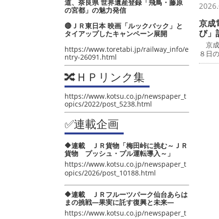
道、奈良県 世界遺産登録「飛鳥・藤原
2026.
の宮都」の魅力発信
京成
🔴ＪＲ東日本 映画「ルックバック」と
び」
タイアップしたキャンペーン展開
京成
https://www.toretabi.jp/railway_info/e
８日
ntry-26091.html
🔀ＨＰリンク集
https://www.kotsu.co.jp/newspaper_t
opics/2022/post_5238.html
✅連載企画
🔶連載 ＪＲ貨物「梅田峠に挑む～ＪＲ
貨物 プッシュ・プル運転導入～」
https://www.kotsu.co.jp/newspaper_t
opics/2026/post_10188.html
🔶連載 ＪＲフルーツパーク仙台あらは
まの挑戦―果実に託す復興と未来―
https://www.kotsu.co.jp/newspaper_t