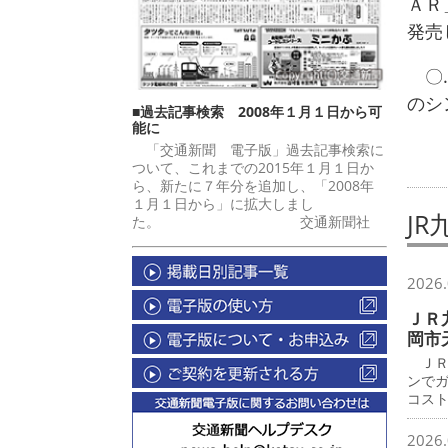
ＡＲ
発売
〇…
のシ
■過去記事検索 2008年１月１日から可
能に
「交通新聞 電子版」過去記事検索に
ついて、これまでの2015年１月１日か
ら、新たに７年分を追加し、「2008年
１月１日から」に拡大しまし
J
た。 交通新聞社
2026.
ＪＲ
岡市
ＪＲ
ンで
コス
2026.