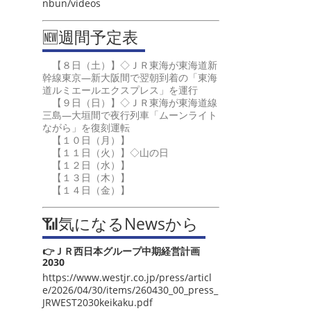
nbun/videos
🆕週間予定表
【８日（土）】◇ＪＲ東海が東海道新
幹線東京―新大阪間で翌朝到着の「東海
道ルミエールエクスプレス」を運行
【９日（日）】◇ＪＲ東海が東海道線
三島―大垣間で夜行列車「ムーンライト
ながら」を復刻運転
【１０日（月）】
【１１日（火）】◇山の日
【１２日（水）】
【１３日（木）】
【１４日（金）】
📶気になるNewsから
👉ＪＲ西日本グループ中期経営計画
2030
https://www.westjr.co.jp/press/articl
e/2026/04/30/items/260430_00_press_
JRWEST2030keikaku.pdf