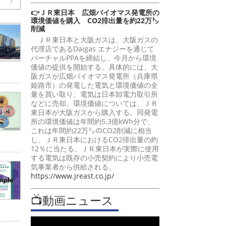
👉ＪＲ東日本 広畑バイオマス発電所の
環境価値を購入 CO2排出量を約22万㌧
削減
ＪＲ東日本と大阪ガスは、大阪ガスの
代理店であるDaigas エナジーを通じて
バーチャルPPAを締結し、今月から環境
価値の提供を開始する。具体的には、大
阪ガスが広畑バイオマス発電所（兵庫県
姫路市）の発電した電気と環境価値の全
量を買い取り、電気は日本卸電力取引所
などに売却。環境価値については、ＪＲ
東日本が大阪ガスから購入する。同発電
所の環境価値は年間約5.3億kWh分で、
これは年間約22万㌧のCO2削減に相当
し、ＪＲ東日本におけるCO2排出量の約
12％に当たる。ＪＲ東日本が実際に使用
する電気は既存の小売契約により小売電
気事業者から供給される。
https://www.jreast.co.jp/
📺動画ニュース