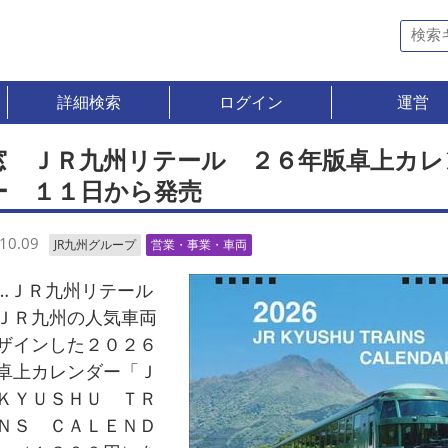
詳細検索
ログイン
運営
窓 ＪＲ九州リテール ２６年版卓上カレ
ー １１日から発売
10.09
JR九州グループ
営業・事業・車両
ＪＲ九州リテール
ＪＲ九州の人気車両
ザインした２０２６
卓上カレンダー「Ｊ
ＫＹＵＳＨＵ ＴＲ
ＮＳ ＣＡＬＥＮＤ