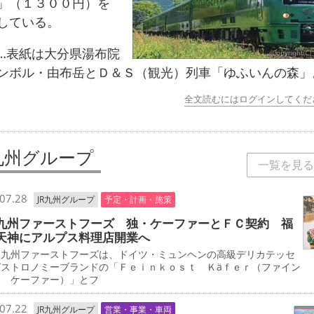
」（１３００円）を
している。
表紙は大分県湯布院
ンボル・由布岳とＤ＆Ｓ（観光）列車「ゆふいんの森」
全文読むにはログインしてくだ
R九州グループ
一覧を見る
07.28
JR九州グループ
予定・計画・施策
九州ファーストフーズ 独・ケーファーとＦＣ契約 福
天神にアルプス料理店開業へ
九州ファーストフーズは、ドイツ・ミュンヘンの高級デリカテッセ
ガストロノミーブランドの「Ｆｅｉｎｋｏｓｔ Ｋäｆｅｒ（ファイン
ト ケーファー）」とフ
07.22
JR九州グループ
営業・事業・車両