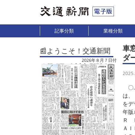
記事分類
業種分類
車
📰ようこそ！交通新聞
ダ
2026年８月７日付
2025.
〇…
は、
をデ
年版
Ｒ 
ＡＩ