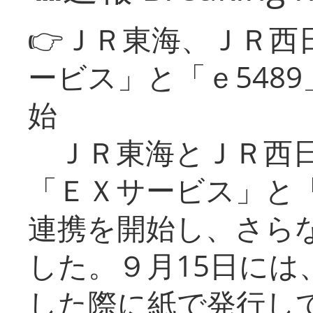
👉ＪＲ東海、ＪＲ西
ービス」と「ｅ548
始
ＪＲ東海とＪＲ西日
「ＥＸサービス」と「
連携を開始し、さら
した。９月15日には
した際に紙で発行し