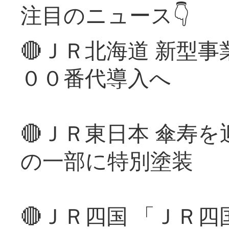
注目のニュース👇
🔴ＪＲ北海道 新型
００番代導入へ
🔴ＪＲ東日本 傘寿
の一部に特別塗装
🔴ＪＲ四国 「ＪＲ