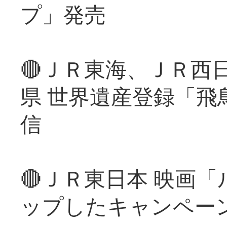
プ」発売
🔴ＪＲ東海、ＪＲ西
県 世界遺産登録「飛
信
🔴ＪＲ東日本 映画
ップしたキャンペー