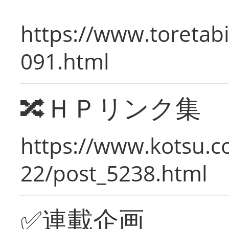
https://www.toretabi
091.html
🔀ＨＰリンク集
https://www.kotsu.c
22/post_5238.html
✅連載企画