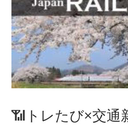
📶トレたび×交通