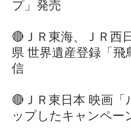
プ」発売
🔴ＪＲ東海、ＪＲ西
県 世界遺産登録「飛
信
🔴ＪＲ東日本 映画
ップしたキャンペー