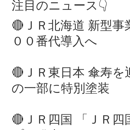
注目のニュース👇
🔴ＪＲ北海道 新型
００番代導入へ
🔴ＪＲ東日本 傘寿
の一部に特別塗装
🔴ＪＲ四国 「ＪＲ