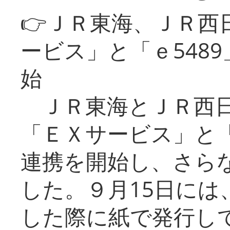
👉ＪＲ東海、ＪＲ西
ービス」と「ｅ548
始
ＪＲ東海とＪＲ西日
「ＥＸサービス」と「
連携を開始し、さら
した。９月15日には
した際に紙で発行し