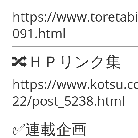
https://www.toretabi
091.html
🔀ＨＰリンク集
https://www.kotsu.c
22/post_5238.html
✅連載企画