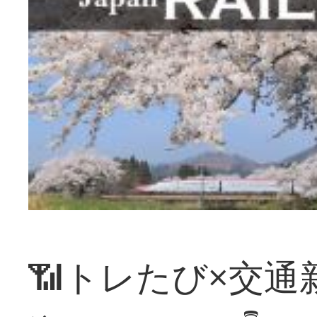
📶トレたび×交通