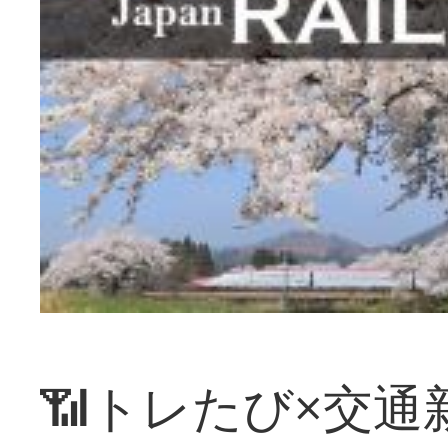
📶トレたび×交通