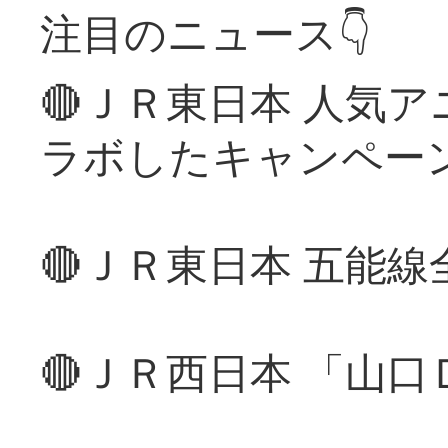
注目のニュース👇
🔴ＪＲ東日本 人気
ラボしたキャンペー
🔴ＪＲ東日本 五能
🔴ＪＲ西日本 「山