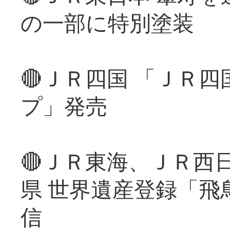
の一部に特別塗装
🔴ＪＲ四国 「ＪＲ
プ」発売
🔴ＪＲ東海、ＪＲ西
県 世界遺産登録「飛
信