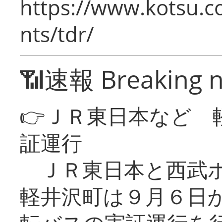
https://www.kotsu.co
nts/tdr/
📶速報 Breaking 
👉ＪＲ東日本など 
証運行
ＪＲ東日本と西武ホ
軽井沢町は９月６日か