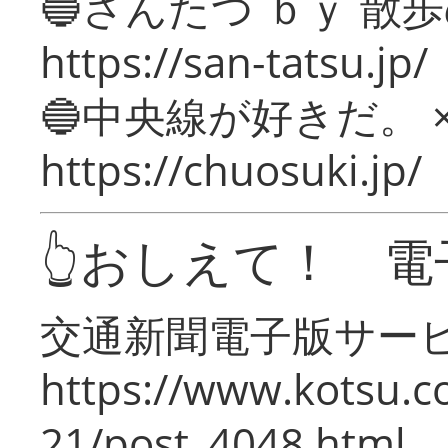
🔵さんたつ ｂｙ 散
https://san-tatsu.jp/
🔵中央線が好きだ。 
https://chuosuki.jp/
👆おしえて！ 電
交通新聞電子版サー
https://www.kotsu.c
21/post_4048.html