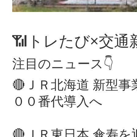
📶トレたび×交通
注目のニュース👇
🔴ＪＲ北海道 新型
００番代導入へ
🔴ＪＲ東日本 傘寿