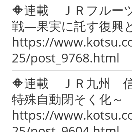
🔶連載 ＪＲフルー
戦―果実に託す復興
https://www.kotsu.c
25/post_9768.html
🔶連載 ＪＲ九州 
特殊自動閉そく化～
https://www.kotsu.c
25/post_9604.html