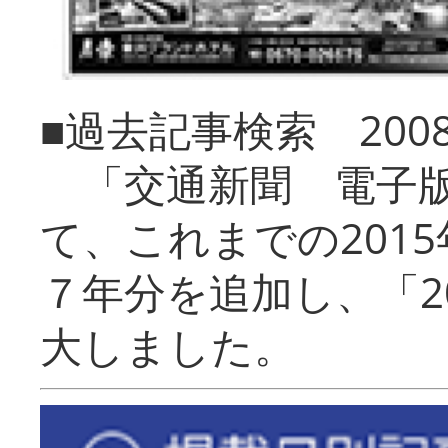
■過去記事検索 20
「交通新聞 電子版
て、これまでの201
７年分を追加し、「2
大しました