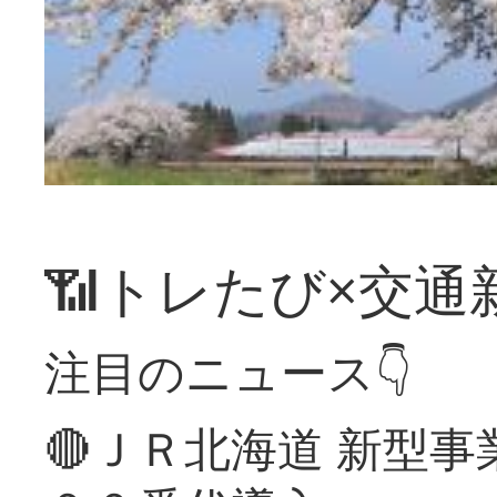
📶トレたび×交通
注目のニュース👇
🔴ＪＲ北海道 新型