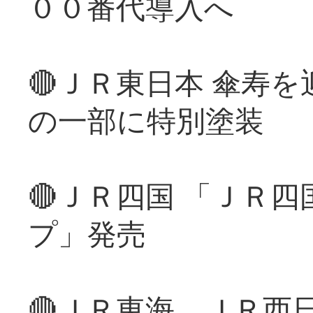
００番代導入へ
🔴ＪＲ東日本 傘寿
の一部に特別塗装
🔴ＪＲ四国 「ＪＲ
プ」発売
🔴ＪＲ東海、ＪＲ西