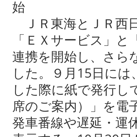
始
ＪＲ東海とＪＲ西日
「ＥＸサービス」と「
連携を開始し、さら
した。９月15日には
した際に紙で発行し
席のご案内）」を電
発車番線や遅延・運