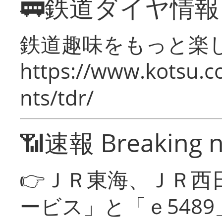
🚃鉄道ダイヤ情
鉄道趣味をもっと楽
https://www.kotsu.co
nts/tdr/
📶速報 Breaking 
👉ＪＲ東海、ＪＲ西
ービス」と「ｅ548