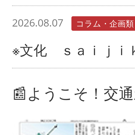
2026.08.07
コラム・企画類
※文化 ｓａｉｊｉ
📰ようこそ！交