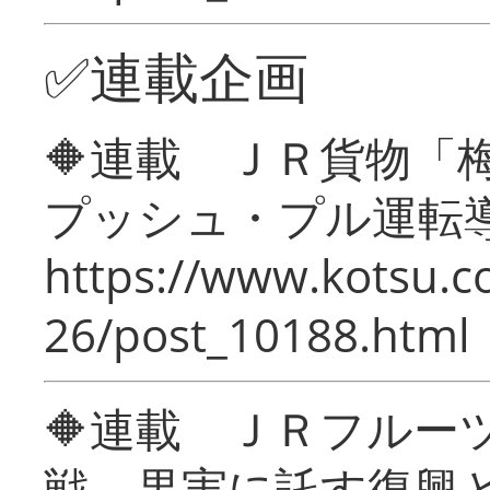
✅連載企画
🔶連載 ＪＲ貨物
プッシュ・プル運転
https://www.kotsu.c
26/post_10188.html
🔶連載 ＪＲフルー
戦―果実に託す復興