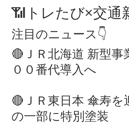
📶トレたび×交通
注目のニュース👇
🔴ＪＲ北海道 新型
００番代導入へ
🔴ＪＲ東日本 傘寿
の一部に特別塗装