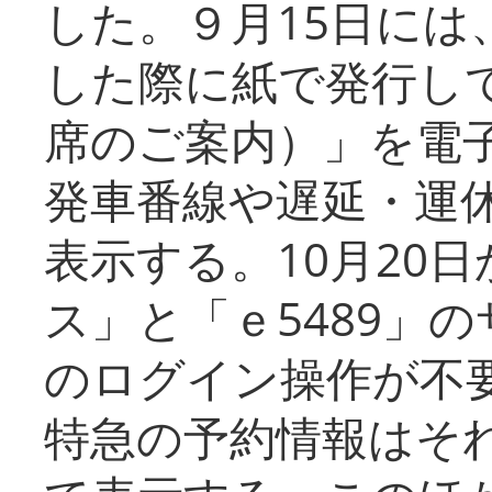
した。９月15日には
した際に紙で発行し
席のご案内）」を電
発車番線や遅延・運
表示する。10月20
ス」と「ｅ5489」
のログイン操作が不
特急の予約情報はそ