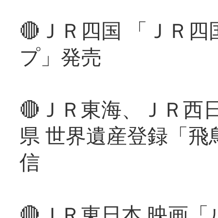
🔴ＪＲ四国 「ＪＲ
プ」発売
🔴ＪＲ東海、ＪＲ西
県 世界遺産登録「飛
信
🔴ＪＲ東日本 映画