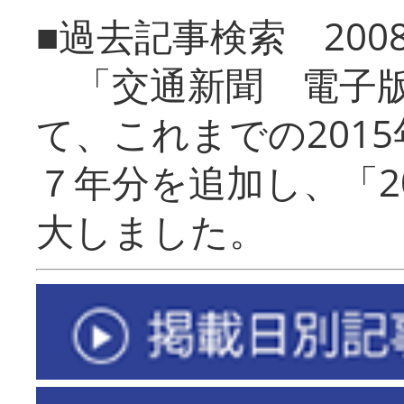
■過去記事検索 20
「交通新聞 電子版
て、これまでの201
７年分を追加し、「2
大しました