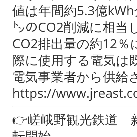
値は年間約5.3億kW
㌧のCO2削減に相当
CO2排出量の約12
際に使用する電気は
電気事業者から供給
https://www.jreast.co
👉嵯峨野観光鉄道
転開始