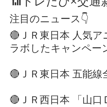
📶トレたび×交通
注目のニュース👇
🔴ＪＲ東日本 人気
ラボしたキャンペー
🔴ＪＲ東日本 五能
🔴ＪＲ西日本 「山