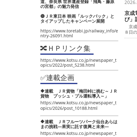
道、奈良県 世界遺産登録「飛鳥・藤原
2026.
の宮都」の魅力発信
京成
🔴ＪＲ東日本 映画「ルックバック」と
び」
タイアップしたキャンペーン展開
京成
https://www.toretabi.jp/railway_info/e
８日
ntry-26091.html
🔀ＨＰリンク集
https://www.kotsu.co.jp/newspaper_t
opics/2022/post_5238.html
✅連載企画
🔶連載 ＪＲ貨物「梅田峠に挑む～ＪＲ
貨物 プッシュ・プル運転導入～」
https://www.kotsu.co.jp/newspaper_t
opics/2026/post_10188.html
🔶連載 ＪＲフルーツパーク仙台あらは
まの挑戦―果実に託す復興と未来―
https://www.kotsu.co.jp/newspaper_t