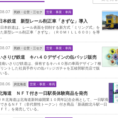
08.07
民鉄・公営・三セク
営業・事業・車両
日本鉄道 新型レール削正車「きずな」導入
日本鉄道は、レール表面を切削する新方式「ミリング式」を
した新型レール削正車「きずな」（ＲＯＭＩＬＬ６００）を導
る。
08.07
民鉄・公営・三セク
営業・事業・車両
いさりび鉄道 キハ４０デザインの缶バッジ販売
道南いさりび鉄道は、保有するキハ４０形の車両デザイン７種
プリントした社員手作りの缶バッジガチャを五稜郭駅売店で販
ている。
08.06
JR北海道
営業・事業・車両
北海道 ＮＦＴ付き一日駅長体験商品を発売
ＪＲ北海道は北海道新幹線開業１０周年記念企画として、一日駅長
ができるＮＦＴ（非代替性トークン）付き商品「新函館北斗駅一日
ＮＦＴ」を発売している。