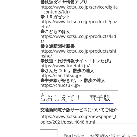
🔵鉄道ダイヤ情報アプリ
https://www.kotsu.co.jp/service/digita
l_contents/tdr/
🔵ＪＲガゼット
https://www.kotsu.co.jp/products/gaz
ette/
🔵こどものほん
https://www.kotsu.co.jp/products/kid
s/
🔵交通新聞社新書
https://www.kotsu.co.jp/products/shi
nsho/
🔵鉄道・旅行情報サイト「トレたび」
https://www.toretabi.jp/
🔵さんたつ ｂｙ 散歩の達人
https://san-tatsu.jp/
🔵中央線が好きだ。 × 散歩の達人
https://chuosuki.jp/
👆おしえて！ 電子版
交通新聞電子版サービスについてご紹介
https://www.kotsu.co.jp/newspaper_t
opics/2021/post_4048.html
弊社では、お客様の当サイトに