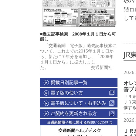
やパ
階ロ
して
■過去記事検索 2008年１月１日から可
能に
「交通新聞 電子版」過去記事検索に
ついて、これまでの2015年１月１日か
J
ら、新たに７年分を追加し、「2008年
１月１日から」に拡大しまし
た。 交通新聞社
2026.
オレ
善プ
ＪＲ
ＪＲ
催す
2026.
ＪＲ