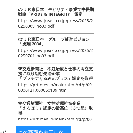
👉ＪＲ東日本 モビリティ事業で中長期
戦略「PRIDE & INTEGRITY」策定
https://www.jreast.co.jp/press/2025/2
0250909_ho03.pdf
👉ＪＲ東日本 グループ経営ビジョン
「勇翔 2034」
https://www.jreast.co.jp/press/2025/2
0250701_ho03.pdf
💖交通新聞社 不妊治療と仕事の両立支
援に取り組む先進企業
「プラチナくるみんプラス」認定を取得
https://prtimes.jp/main/html/rd/p/00
0000121.000050139.html
💖交通新聞社 女性活躍推進企業
「えるぼし」認定の最高位（３つ星）取
得
https://prtimes.jp/main/html/rd/p/00
0000105.000050139.html
ため
この画面を表示しな