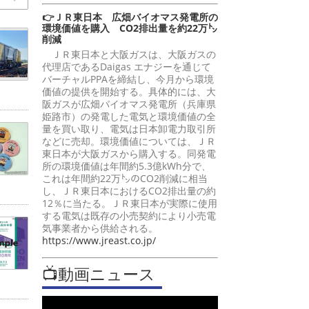
👉ＪＲ東日本 広畑バイオマス発電所の
環境価値を購入 CO2排出量を約22万㌧
削減
ＪＲ東日本と大阪ガスは、大阪ガスの
代理店であるDaigas エナジーを通じて
バーチャルPPAを締結し、今月から環境
価値の提供を開始する。具体的には、大
阪ガスが広畑バイオマス発電所（兵庫県
姫路市）の発電した電気と環境価値の全
量を買い取り、電気は日本卸電力取引所
などに売却。環境価値については、ＪＲ
東日本が大阪ガスから購入する。同発電
所の環境価値は年間約5.3億kWh分で、
これは年間約22万㌧のCO2削減に相当
し、ＪＲ東日本におけるCO2排出量の約
12％に当たる。ＪＲ東日本が実際に使用
する電気は既存の小売契約により小売電
気事業者から供給される。
https://www.jreast.co.jp/
📺動画ニュース