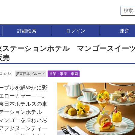
詳細検索
ログイン
運営
京ステーションホテル マンゴースイー
販売
06.03
JR東日本グループ
営業・事業・車両
ブルを鮮やかに彩
エローカラー――。
東日本ホテルズの東
テーションホテル
マンゴーを味わい尽
アフタヌーンティー