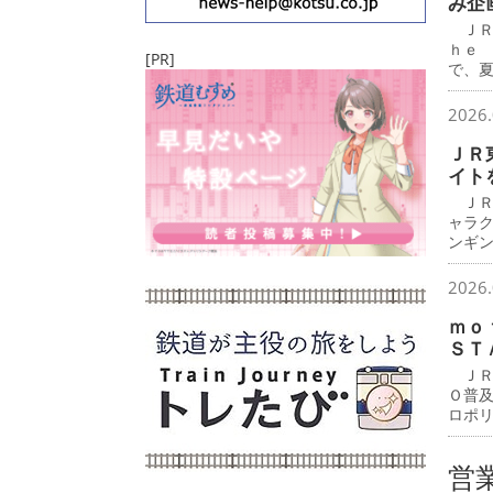
み企
ＪＲ
ｈｅ
[PR]
で、
2026.
ＪＲ
イト
ＪＲ
ャラ
ンギ
2026.
ｍｏ
ＳＴ
ＪＲ
Ｏ普
ロポ
営