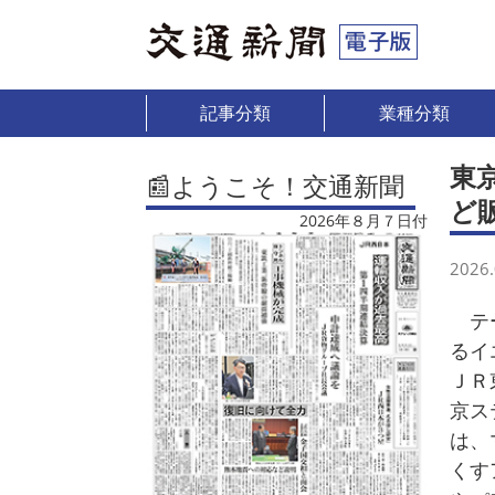
記事分類
業種分類
東
📰ようこそ！交通新聞
ど
2026年８月７日付
2026.
テー
るイ
ＪＲ
京ス
は、
くす