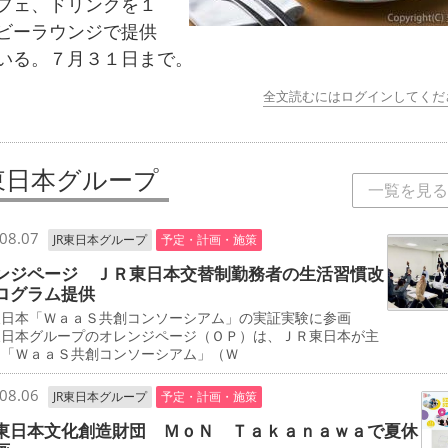
フェ、ドリンクを１
ビーラウンジで提供
いる。７月３１日まで。
全文読むにはログインしてくだ
R東日本グループ
一覧を見る
08.07
JR東日本グループ
予定・計画・施策
ンジページ ＪＲ東日本交替制勤務者の生活習慣改
ログラム提供
東日本「ＷａａＳ共創コンソーシアム」の実証実験に参画
東日本グループのオレンジページ（ＯＰ）は、ＪＲ東日本が主
る「ＷａａＳ共創コンソーシアム」（Ｗ
08.06
JR東日本グループ
予定・計画・施策
東日本文化創造財団 ＭｏＮ Ｔａｋａｎａｗａで夏休