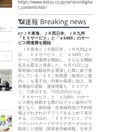
https://www.kotsu.co.jp/service/digita
l_contents/tdr/
📶速報 Breaking news
さい
👉ＪＲ東海、ＪＲ西日本、ＪＲ九州
「ＥＸサービス」と「ｅ5489」のサー
ビス間連携を開始
ＪＲ東海とＪＲ西日本、ＪＲ九州は６
日、「ＥＸサービス」と「ｅ5489」の
サービス間連携を開始し、さらなる機能
拡充を図ると発表した。９月15日には、
新幹線の自動改札を通過した際に紙で発
行している「ＥＸご利用票（座席のご案
内）」を電子化。列車や座席に加え、発
車番線や遅延・運休情報も「ＥＸアプ
リ」で表示する。10月20日からは、
「ＥＸサービス」と「ｅ5489」のサー
ビス間を移動する際のログイン操作が不
要となり、新幹線・在来線特急の予約情
報はそれぞれのアプリでをまとめて表示
する。このほか、「ＥＸサービス」でマ
イナンバーカードやマイナポータルから
取得した情報（障害者手帳情報、生年月