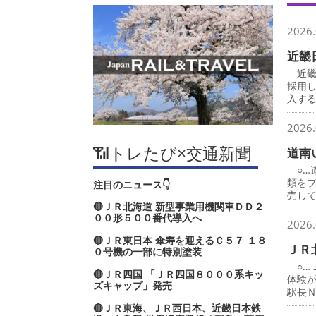
2026.
近畿
近畿
採用
入す
2026.
📶トレたび×交通新聞
道南
○…
類を
注目のニュース👇
売し
🔴ＪＲ北海道 新型事業用機関車ＤＤ２
００形５００番代導入へ
2026.
🔴ＪＲ東日本 傘寿を迎えるＣ５７ １８
ＪＲ
０号機の一部に特別塗装
○…
🔴ＪＲ四国 「ＪＲ四国８０００系キッ
体験
ズキャップ」発売
駅長
🔴ＪＲ東海、ＪＲ西日本、近畿日本鉄