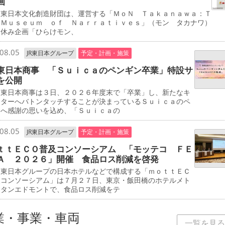
画
東日本文化創造財団は、運営する「ＭｏＮ Ｔａｋａｎａｗａ：Ｔ
 Ｍｕｓｅｕｍ ｏｆ Ｎａｒｒａｔｉｖｅｓ」（モン タカナワ）
夏休み企画「ひらけモン、
08.05
JR東日本グループ
予定・計画・施策
東日本商事 「Ｓｕｉｃａのペンギン卒業」特設サ
を公開
東日本商事は３日、２０２６年度末で「卒業」し、新たなキ
クターへバトンタッチすることが決まっているＳｕｉｃａのペ
ンへ感謝の思いを込め、「Ｓｕｉｃａの
08.05
JR東日本グループ
予定・計画・施策
ｔｔＥＣＯ普及コンソーシアム 「モッテコ ＦＥ
Ａ ２０２６」開催 食品ロス削減を啓発
東日本グループの日本ホテルなどで構成する「ｍｏｔｔＥＣ
及コンソーシアム」は７月２７日、東京・飯田橋のホテルメト
リタンエドモントで、食品ロス削減をテ
業・事業・車両
一覧を見る