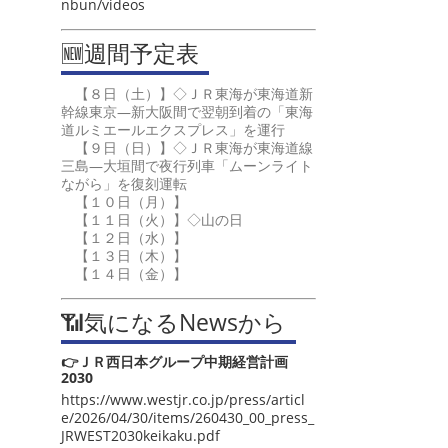
nbun/videos
🆕週間予定表
【８日（土）】◇ＪＲ東海が東海道新
幹線東京―新大阪間で翌朝到着の「東海
道ルミエールエクスプレス」を運行
【９日（日）】◇ＪＲ東海が東海道線
三島―大垣間で夜行列車「ムーンライト
ながら」を復刻運転
【１０日（月）】
【１１日（火）】◇山の日
【１２日（水）】
【１３日（木）】
【１４日（金）】
📶気になるNewsから
👉ＪＲ西日本グループ中期経営計画
2030
https://www.westjr.co.jp/press/articl
e/2026/04/30/items/260430_00_press_
JRWEST2030keikaku.pdf