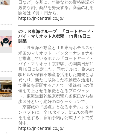
日など）を基に、年齢などの資格確認が
必要な割引商品を発売する。商品の利用
開始は10月１日から。
https://jr-central.co.jp/
👉ＪＲ東海グループ 「コートヤード・
バイ・マリオット京都駅」11月16日に
開業
ＪＲ東海不動産とＪＲ東海ホテルズが
米国のマリオット・インターナショナル
と推進しているホテル「コートヤード・
バイ・マリオット京都駅」の開業日が11
月16日に決定した。同ホテルは、従来の
駅ビルや保有不動産を活用した開発とは
異なり、新たに取得した不動産を活用し
て事業を展開することで、沿線都市の価
値を向上させる象徴となるプロジェク
ト。東海道新幹線京都駅八条東口から徒
歩３分という絶好のロケーションで、
「京都旅の『拠点』となるホテル」をコ
ンセプトに、全10タイプ、計270の客室
を用意する。宿泊予約は公式サイトで受
付中。
https://jr-central.co.jp/