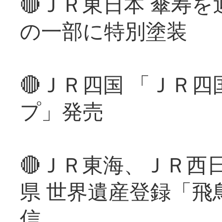
🔴ＪＲ東日本 傘寿
の一部に特別塗装
🔴ＪＲ四国 「ＪＲ
プ」発売
🔴ＪＲ東海、ＪＲ西
県 世界遺産登録「飛
信