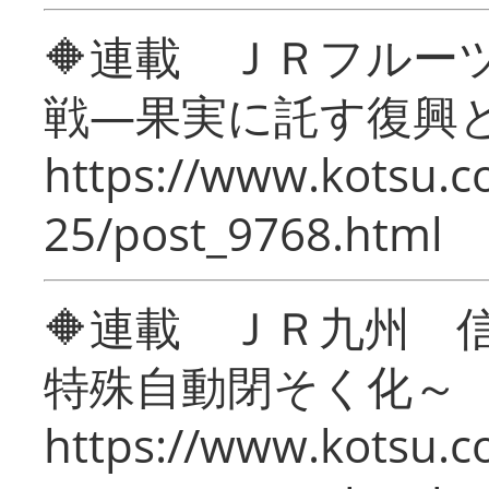
🔶連載 ＪＲフルー
戦―果実に託す復興
https://www.kotsu.c
25/post_9768.html
🔶連載 ＪＲ九州 
特殊自動閉そく化～
https://www.kotsu.c