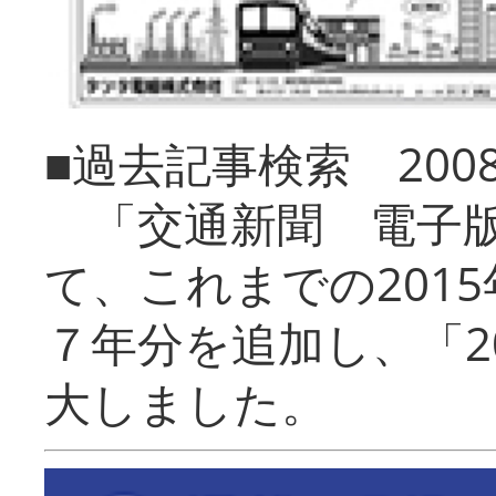
■過去記事検索 20
「交通新聞 電子版
て、これまでの201
７年分を追加し、「2
大しました