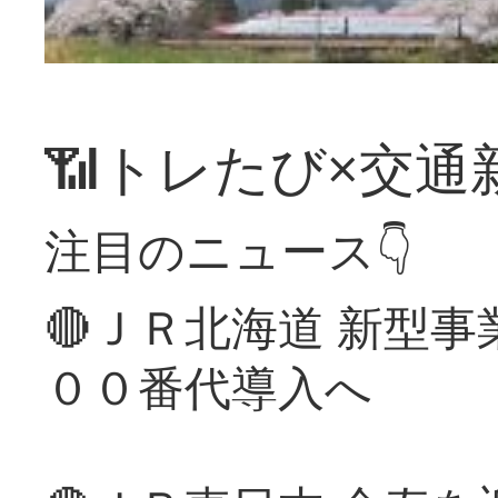
📶トレたび×交通
注目のニュース👇
🔴ＪＲ北海道 新型
００番代導入へ